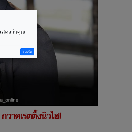
ราแสดงว่าคุณ
ยอมรับ
 กวาดเรตติ้งนิวไฮ!