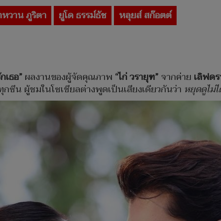
ำหวาน ภูริตา
ยูโด ธรรม์ธัช
หลุยส์ สก๊อตต์
ักเธอ”
ผลงานของผู้จัดคุณภาพ
“ไก่ วรายุฑ”
จากค่าย
เลิฟดร
นทุกซีน ผู้ชมในโซเชียลต่างพูดเป็นเสียงเดียวกันว่า
หยุดดูไม่ได