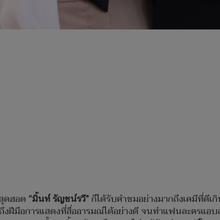
สุดฮอต
“มิ้นท์ รัญชน์รวี”
ก็ได้รับคำชมอย่างมากถึงเคมีที่ด
มถึงฝีมือการแสดงที่สื่ออารมณ์ได้อย่างดี จนทำแฟนละครแอ