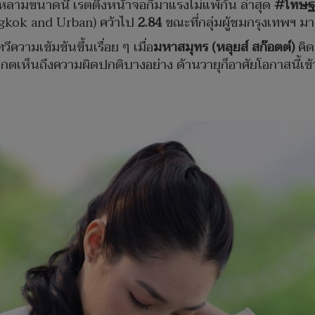
หลามขนาดนี้ เรตติ้งหน้าจอก็มาแรงไม่แพ้กัน ล่าสุด
#โทษฐา
angkok and Urban) คว้าไป
2.84
ขณะที่กลุ่มผู้ชมกรุงเทพฯ ม
วีความเข้มข้นขึ้นเรื่อย ๆ เมื่อ
มหาสมุทร (หลุยส์ สก๊อตต์)
คิด
งเกตเห็นถึงความผิดปกติบางอย่าง ด้านวายุก็อาศัยโอกาสนี้เข