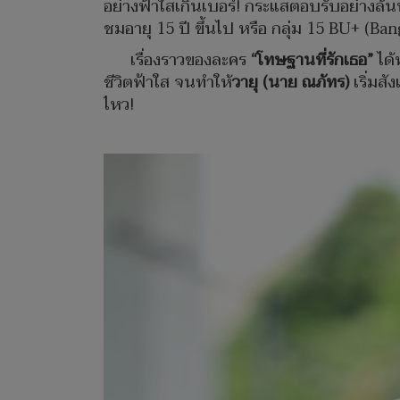
อย่างฟ้าใสเกินเบอร์! กระแสตอบรับอย่างล้น
ชมอายุ 15 ปี ขึ้นไป หรือ กลุ่ม 15 BU+ (B
เรื่องราวของละคร
“โทษฐานที่รักเธอ”
ได้ท
ชีวิตฟ้าใส จนทำให้
วายุ (นาย ณภัทร)
เริ่มสั
ไหว!