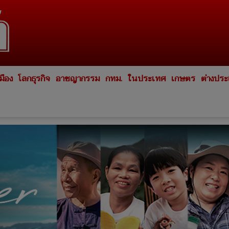
มือง
โลกธุรกิจ
อาชญากรรม
กทม.
ในประเทศ
เกษตร
ต่างปร