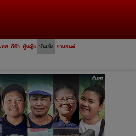
ะเทศ
กีฬา
ผู้หญิง
บันเทิง
ยานยนต์