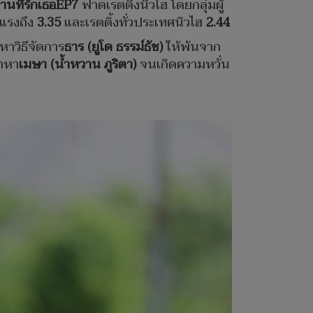
นที่รักเธอEP7
ฟาดเรตติ้งนิวไฮ โดยกลุ่มผู้
าแรงถึง
3.35
และเรตติ้งทั่วประเทศนิวไฮ
2.44
หาวิธีจัดการ
ธาร (ยูโด ธรรม์ธัช)
ให้พ้นจาก
้าหา
เมษา (น้ำหวาน ภูริตา)
จนเกิดความหวั่น