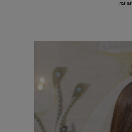
พยายา