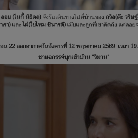
ก
ลอย (ไนกี้ นิธิดล)
จึงรีบเดินทางไปที่บ้านของ
ถวิล(ต๊ะ วริษฐ์
อาภา)
และ
ไผ่(ใยไหม ชินารดี)
เมียและลูกที่เขาคิดถึง แต่ลอยจ
ตอน
22 ออกอากาศวันอังคารที่ 12 พฤษภาคม 2569 เวลา
19
ชายฉกรรจ์บุกเข้าบ้าน
“
วิมาน
”