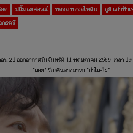
ธิดล
ปลื้ม ธยศทรณ์
พลอย พลอยไพลิน
ภูมิ แก้วฟ้าเ
อกธรณี
ตอน
21 ออกอากาศวันจันทร์ที่ 11 พฤษภาคม 2569 เวลา
19
“
ลอย
”
รีบเดินทางมาหา
“
กำไล
-ไผ่
”