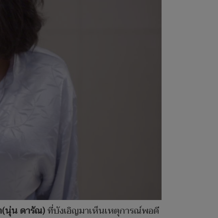
า(นุ่น ดารัณ)
ที่บังเอิญมาเห็นเหตุการณ์พอดี