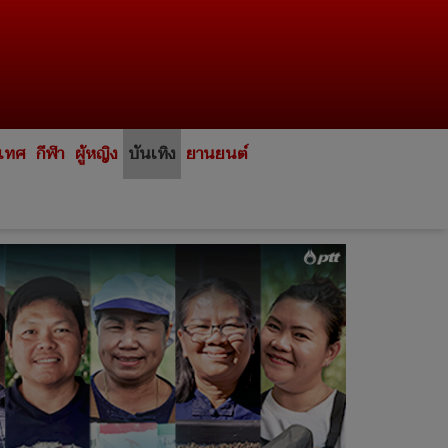
ะเทศ
กีฬา
ผู้หญิง
บันเทิง
ยานยนต์