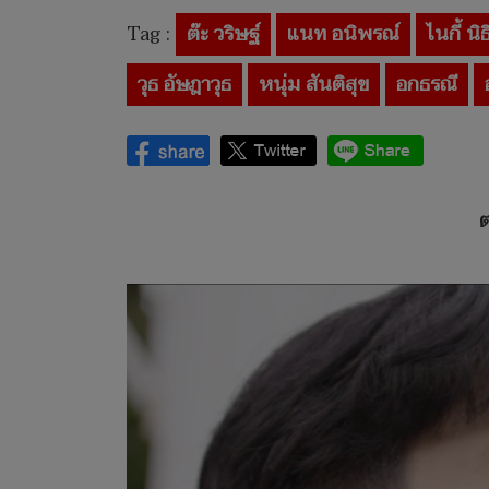
Tag :
ต๊ะ วริษฐ์
แนท อนิพรณ์
ไนกี้ นิ
วุธ อัษฎาวุธ
หนุ่ม สันติสุข
อกธรณี