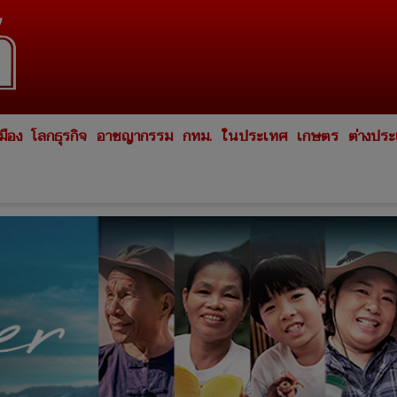
มือง
โลกธุรกิจ
อาชญากรรม
กทม.
ในประเทศ
เกษตร
ต่างปร