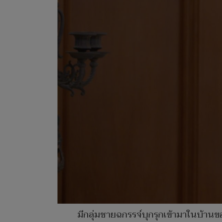
มีกลุ่มชายฉกรรจ์บุกรุกเข้ามาในบ้าน