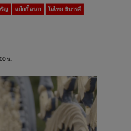
จริญ
แม็กกี้ อาภา
ใยไหม ชินารดี
.00
น.