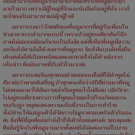
โดนฮาน่ากับพี่หมูลากมามาเก๊าต่อเพราะพี่หมูอยากมา
มาเก๊ามาก เพราะมีผู้ใหญ่ที่รักและนับถือกันอยู่ที่นั่น เราก็
ยกโขยงกันมามาหาแม่ตุ้กผู้ใจดี
อยากจะบอกว่าโชคดีของพี่หมูมากๆที่อยู่กับเพื่อนใน
ช่วงเวลายากลำบากแบบนี้ เพราะถ้าอยู่คนเดียวส้มก็นึก
ภาพไม่ออกเหมือนกันจะเป็นยังงัย แต่ที่เห็นพี่หมูเมื่อวาน
อดร้องไห้ตามไม่ได้ สงสารพี่หมูมาก ร้องไห้แบบล้มทั้งยืน
เดินต่อไม่ได้เป็นแพนิคแอตแทกหายใจไม่ได้ หลังจาก
เห็นข่าว คือมันภาพที่บีบหัวใจมากค่ะ
อยากวอนขอร้องทุกคนอย่าคอมเมนท์ไม่ดีใช้คำพูดไม่
ดีมาต่อว่าพาดพิงพี่หมู ถ้าทุกคนเห็นว่า4ปีที่ผ่านมาพี่หมู
ไม่เคยออกมาให้สัมภาษณ์หรือพูดอะไรไม่ดีเลย ปลีกวิเวก
ไปอยู่คนเดียวเพราะการที่พูดอะไรออกไปก็จะเกิดผลกระ
ทบกับลูก หยุดแสดงความเห็นซึ่งจะเป็นการทำร้าย
ทั้ง2ฝ่าย ให้แม่ลูกเค้าได้จัดการปัญหาครอบครัวเค้ากันเอง
ค่ะ สิ่งที่ดีที่สุดคือส่งกำลังใจให้เค้าทั้งสองคนค่ะ ขอบคุณค่ะ
คือส้มรู้จักกับพี่หมูนานมากตั้งแต่ยังไม่แต่งงานก็ไปงาน