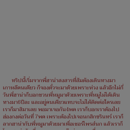
ทริปนี้เริ่มจากพี่ฮาน่าสงสารที่ส้มต้องเดินทางมา
เกาหลีคนเดียว ก็จองตั๋วจะมาด้วยเพราะห่วง แล้วอีกไม่กี่
วันพี่ฮาน่าก็บอกชวนพี่หมูมาด้วยเพราะพี่หมูไม่ได้เดิน
ทางมา6ปีละ และอยู่คนเดียวแทบจะไม่ได้ติดต่อใครเลย
เราก็มาสิมาเลย พอมาเจอกัน4พค เราก็บอกเราต้องไป
ฮ่องกงต่อวันที่ 7พค เพราะต้องไปเจอนกสิกขรินทร์ เราก็
ลากฮาน่ากับพี่หมูมาด้วยมาเพื่อเซอร์ไพรส์นก แล้วเราก็