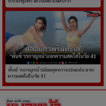
น้ำโขงพุ่งพรวดวันเดียวเมตรกว่า
พั้นช์ วรกาญจน์ ปล่อยลุคหวานปนแซ่บ แจก
ความสดใสในวัย 41