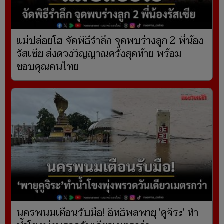
แม่ปล่อยโฮ จัดพิธีรำลึก จุดพบร่างลูก 2 พี่น้อง
รัสเซีย ส่งดวงวิญญาณครั้งสุดท้าย พร้อม
ขอบคุณคนไทย
นครพนมเตือนรับมือ! อิทธิพลพายุ 'คูจิระ' ทำ