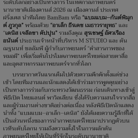
ระดับโลกอย่างเป็นทางการ ในเทศกาลภาพยนตร์
นานาชาติเมืองคานส์ 2026 ณ เมืองคานส์ ประเทศ
ฝรั่งเศส นำทีมโดย BamBam หรือ
“แบมแบม–กันต์พิมุก
ต์ ภูวกุล”
พร้อมด้วย
“อาเล็ก ธีรเดช เมธาวรายุทธ
” และ
“
เดนิส เจลีลชา คัปปุน”
รวมถึงคุณ
สุรเชษฐ์ อัศวเรือง
อนันต์
ประธานเจ้าหน้าที่บริหาร M STUDIO และ ต้น
ณฐนนท์ ชลลัมพี ผู้กำกับภาพยนตร์ “คำสารภาพของ
หมอผี” เพื่อเริ่มต้นโปรโมตภาพยนตร์ไทยต่อสายตาสื่อ
และอุตสาหกรรมภาพยนตร์จากทั่วโลก
บรรยากาศวันแรกเต็มไปด้วยความคึกคักตั้งแต่ช่วง
เช้า โดยทีมงานและนักแสดงได้เข้าร่วมการพูดคุยอย่าง
เป็นทางการร่วมกับกระทรวงวัฒนธรรม ก่อนเดินทางเข้าสู่
พิธีเปิด ไทยแลนด์ พาวิลเลียน ซึ่งได้รับความสนใจจากสื่อ
และผู้ร่วมงานต่างชาติอย่างต่อเนื่อง หลังพิธีเปิดนักแสดง
นำทั้ง “แบมแบม–อาเล็ก–เดนิส” ยังได้เผยความรู้สึกที่ได้
เป็นส่วนหนึ่งของการนำภาพยนตร์ไทยมาปรากฏตัวบน
เวทีระดับโลกน รวมถึงความตั้งใจในการผลักดัน
ภาพยนตร์ไทยให้เป็นที่รู้จักในระดับนานาชาติ