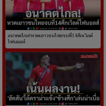
อนาคตไกล!หวดเยาวชนไทยจบที่14ศึกเวิลด์
ไฟนอลส์