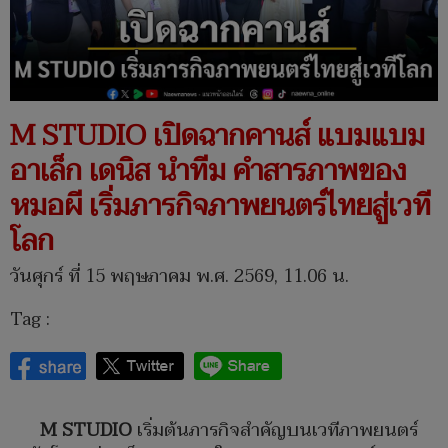
M STUDIO เปิดฉากคานส์ แบมแบม
อาเล็ก เดนิส นำทีม คำสารภาพของ
หมอผี เริ่มภารกิจภาพยนตร์ไทยสู่เวที
โลก
วันศุกร์ ที่ 15 พฤษภาคม พ.ศ. 2569, 11.06 น.
Tag :
M STUDIO
เริ่มต้นภารกิจสำคัญบนเวทีภาพยนตร์