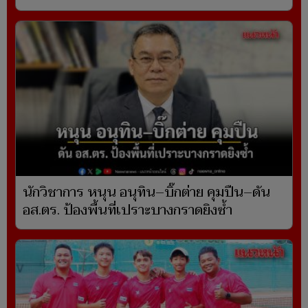
นักวิชาการ หนุน อนุทิน–บิ๊กต่าย คุมปืน–ดัน
อส.ตร. ป้องพื้นที่เปราะบางกราดยิงซ้ำ