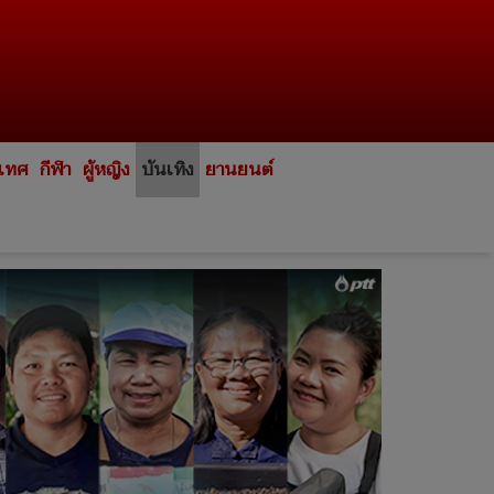
ะเทศ
กีฬา
ผู้หญิง
บันเทิง
ยานยนต์