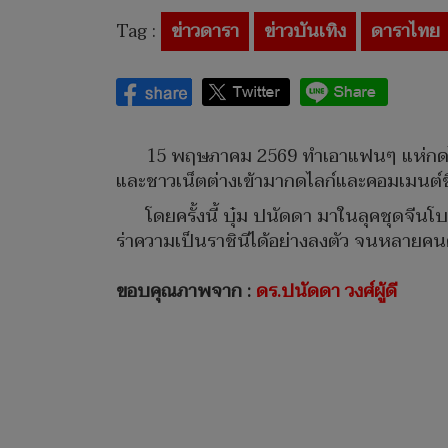
Tag :
ข่าวดารา
ข่าวบันเทิง
ดาราไทย
15 พฤษภาคม 2569 ทำเอาแฟนๆ แห่กดไลก
และชาวเน็ตต่างเข้ามากดไลก์และคอมเมนต์
โดยครั้งนี้ บุ๋ม ปนัดดา มาในลุคชุดจีนโ
ร่าความเป็นราชินีได้อย่างลงตัว จนหลายคน
ขอบคุณภาพจาก :
ดร.ปนัดดา วงศ์ผู้ดี