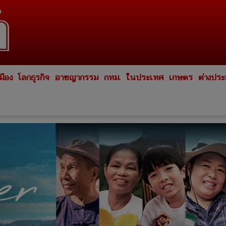
มือง
โลกธุรกิจ
อาชญากรรม
กทม.
ในประเทศ
เกษตร
ต่างปร