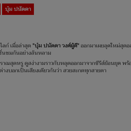
บุ๋ม ปนัดดา
์ เมื่อล่าสุด
"บุ๋ม ปนัดดา วงศ์ผู้ดี"
ออกมาเผยลุคใหม่สุดอ
ชื่นชมกันอย่างล้นหลาม
บราณสุดหรู ดูสง่างามราวกับหลุดออกมาจากซีรีส์ย้อนยุค พร้อม
ต่างบอกเป็นเสียงเดียวกันว่า สวยสะกดทุกสายตา