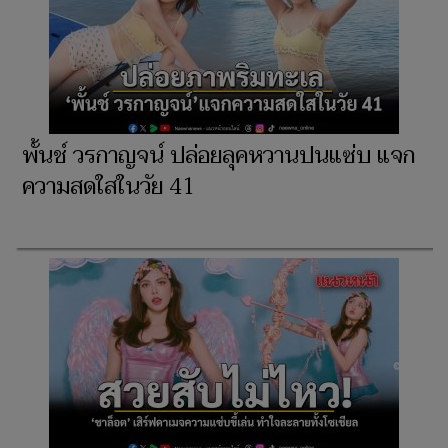
พั้นช์ วรกาญจน์ ปล่อยลุคหวานปนแซ่บ แจก
ความสดใสในวัย 41