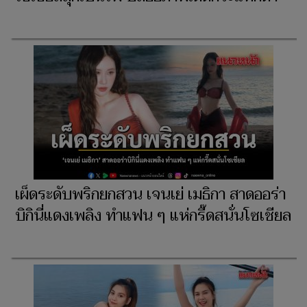
เผ็ดระดับพริกยกสวน เจนเย่ เมธิกา สาดออร่า
บิกินี่แดงเพลิง ทำแฟน ๆ แห่กรี๊ดสนั่นโซเชียล