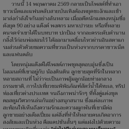
วานนี้ 14 พฤษภาคม 2569 กลายเป็นโพสต์ที่ทำเอา
ชาวเน็ตและแฟนคลับสายบันเทิงต้องหยุดชะงักและเข้า
มาส่งกำลังใจกันอย่างล้นหลาม เมื่ออดีตนักแสดงหนุ่มชื่อ
ดังยุค 90 อย่าง แต๊งค์ พงศกร มหาเปารยะ หรือที่หลาย
คนจดจำเขาได้ในบทบาท ปกป้อง จากละครระดับตำนาน
กลิ้งไว้ก่อนพ่อสอนไว้ ได้ออกมาเคลื่อนไหวผ่านอินสตาแก
รมส่วนตัวด้วยขอความที่ชวนเป็นห่วงจากบรรดาชาวเน็ต
และแฟนคลับ
โดยหนุ่มแต๊งค์ได้โพสต์ภาพชุดสุดอบอุ่นซึ่งเป็น
โมเมนต์ที่เขาอยู่กับ น้องตินติน ลูกชายสุดที่รักในหลาก
หลายสถานที่ ไม่ว่าจะเป็นภาพอุ้มลูกน้อยท่ามกลาง
ธรรมชาติ, การไปเที่ยวชมพิพิธภัณฑ์สัตว์น้ำใต้ทะเล, ทริป
ท่องเที่ยวต่างประเทศ จนถึงภาพน่ารักๆ ที่ทั้งคู่แต่งชุด
คอสตูมวิศวกรเล่นกันอย่างสนุกสนาน ซึ่งแต่ละภาพ
สะท้อนให้เห็นถึงความรักและความผูกพันที่เขามีต่อ
ลูกชายอย่างเต็มเปี่ยม แต่สิ่งที่ทำให้หลายคนเกิดอาการ
สงสัยและเป็นห่วง คือแคปชันสั้นๆ แต่แฝงไปด้วยความ