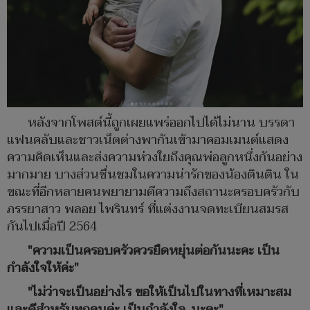
หลังจากโพสต์นี้ถูกเผยแพร่ออกไปได้ไม่นาน บรรดา
แฟนคลับและชาวเน็ตต่างพากันเข้ามาคอมเมนต์แสดง
ความคิดเห็นและส่งความห่วงใยถึงคุณพ่อลูกหนึ่งกันอย่าง
มากมาย บางส่วนชื่นชมในความน่ารักของน้องตินติน ใน
ขณะที่อีกหลายคนพยายามตีความถึงสถานะครอบครัวกับ
ภรรยาสาว พลอย ไพรินทร์ ที่แต่งงานจดทะเบียนสมรส
กันไปเมื่อปี 2564
"ความเป็นครอบครัวควรยืดหยุ่นต่อกันนะคะ เป็น
กำลังใจให้ค่ะ"
"ไม่ว่าจะเป็นอย่างไร ขอให้เป็นไปในทางที่เหมาะสม
และดีสำหรับทุกคนค่ะ เป็นกำลังใจ_นะคะ"