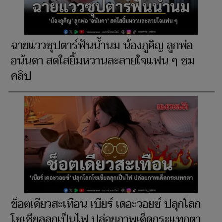
ฉายแววซุปตาร์ฟันน้ำนม น้องภูคิญ ลูกพ่อ
อนันดา สดใสยิ้มหวานละลายใจแฟน ๆ ชม
คลิป
ช็อตเดียวสะเทือน เบียร์ เดอะวอยซ์ ปลุกโลก
โซเชียลลุกเป็นไฟ ปล่อยภาพเด็ดกระแทกตา