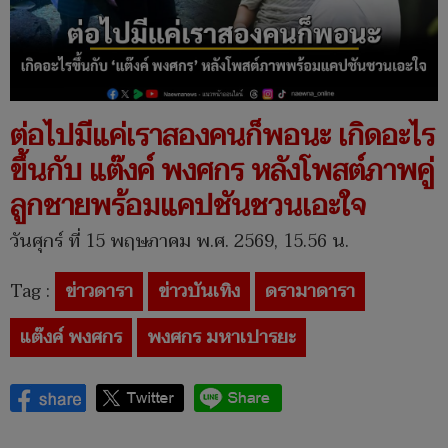
ต่อไปมีแค่เราสองคนก็พอนะ เกิดอะไร
ขึ้นกับ แต๊งค์ พงศกร หลังโพสต์ภาพคู่
ลูกชายพร้อมแคปชันชวนเอะใจ
วันศุกร์ ที่ 15 พฤษภาคม พ.ศ. 2569, 15.56 น.
Tag :
ข่าวดารา
ข่าวบันเทิง
ดรามาดารา
แต๊งค์ พงศกร
พงศกร มหาเปารยะ