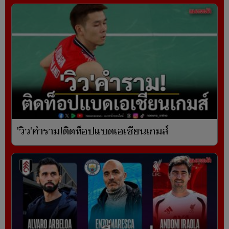
'วิว'คำราม!ติดท็อปแบดเอเชียนเกมส์