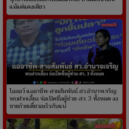
แม้แต่แดงเดียว
ไอลอว์ แฉอาชีพ-สายสัมพันธ์ สว.อำนาจเจริญ
พบฝากเลี้ยง จ่อเปิดชื่อผู้ช่วย-สว. 3 ทั้งหมด งง
ขายก๋วยเตี๋ยวอะไรกันแน่