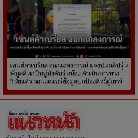
เซนต์คาเบรียล ออกแถลงการณ์ แจงปมคลิปรุ่น
พี่บูลลี่พกปืนขู่บังคับรุ่นน้อง ดำเนินการทาง
วินัยแล้ว วอนงดแชร์ข้อมูลปกป้องสิทธิ์ผู้เยาว์