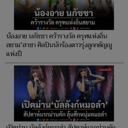
น้องอาย นภัชชา คว้ารางวัล ครุฑแห่งถิ่น
สยาม”สาขา ศิลปินนักร้องดาวรุ่งลูกกตัญญู
แห่งปี
เปิดม่าน บัลลังก์หมอลำ สัปดาห์แรกม่วนคัก