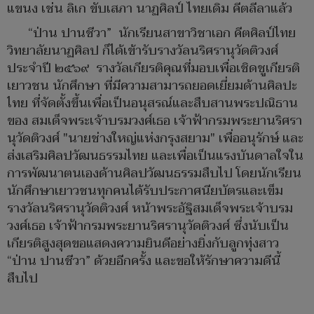
แขนง เช่น ลิเก ขับเสภา นาฏศิลป์ ไทยเดิม คีตลีลาแล้ว
“ป่าน ปานชีวา” นักเรียนสาขาวิชาเอก คีตศิลป์ไทย
วิทยาลัยนาฏศิลป ก็ได้เข้ารับรางวัลนริศรานุวัดติวงศ์
ประจำปี ๒๕๖๙ รางวัลเกียรติคุณที่มอบเพื่อเชิดชูเกียรติ
เยาวชน นักศึกษา ที่มีความสามารถยอดเยี่ยมด้านศิลปะ
ไทย ที่จัดตั้งขึ้นเพื่อเป็นอนุสรณ์และสืบสานพระปณิธาน
ของ สมเด็จพระเจ้าบรมวงศ์เธอ เจ้าฟ้ากรมพระยานริศรา
นุวัดติวงศ์ "นายช่างใหญ่แห่งกรุงสยาม" เพื่ออนุรักษ์ และ
ส่งเสริมศิลปวัฒนธรรมไทย และเพื่อเป็นแรงบันดาลใจใน
การพัฒนาตนเองด้านศิลปวัฒนธรรมสืบไป โดยนักเรียน
นักศึกษาเยาวชนทุกคนได้รับประกาศนียบัตรและเข็ม
รางวัลนริศรานุวัดติวงศ์ หน้าพระอัฐิสมเด็จพระเจ้าบรม
วงศ์เธอ เจ้าฟ้ากรมพระยานริศรานุวัดติวงศ์ ซึ่งนับเป็น
เกียรติสูงสุดขอแสดงความยินดีอย่างยิ่งกับลูกทุ่งสาว
“ป่าน ปานชีวา” ด้วยอีกครั้ง และขอให้รักษาความดีนี้
สืบไป