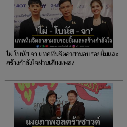
ไผ่ โบนัส จา แทคทีมจิตอาสามอบรอยยิ้มและ
สร้างกำลังใจผ่านเสียงเพลง