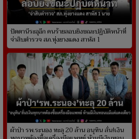
ปัตตานีระอุอีก คนร้ายลอบยิงขณะปฏิบัติหน้าที่
จ่าสิบตำรวจ สภ.ทุ่งยางแดง สาหัส 1
ผ้าป่า รพ.ระนอง ทะลุ 20 ล้าน อนุทิน ลั่น!เงิน
ทุกบาทต้องซื้อเครื่องมือแพทย์ ห้ามมีเงินทอน