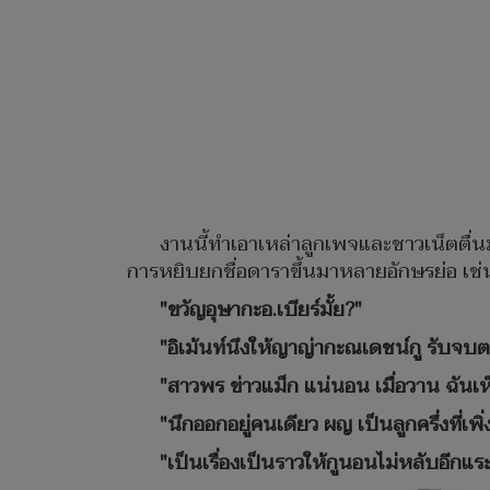
งานนี้ทำเอาเหล่าลูกเพจและชาวเน็ตตื่นม
การหยิบยกชื่อดาราขึ้นมาหลายอักษรย่อ เช่
"ขวัญอุษากะอ.เบียร์มั้ย?"
"อิเม้นท์นึงให้ญาญ่ากะณเดชน์กู รับจบ
"สาวพร ข่าวแม็ก แน่นอน เมื่อวาน ฉันเ
"นึกออกอยู่คนเดียว ผญ เป็นลูกครึ่งที่เพ
"เป็นเรื่องเป็นราวให้กูนอนไม่หลับอีกแร