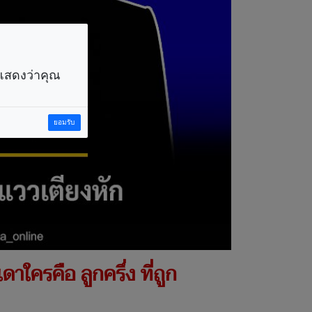
ราแสดงว่าคุณ
ยอมรับ
าใครคือ ลูกครึ่ง ที่ถูก