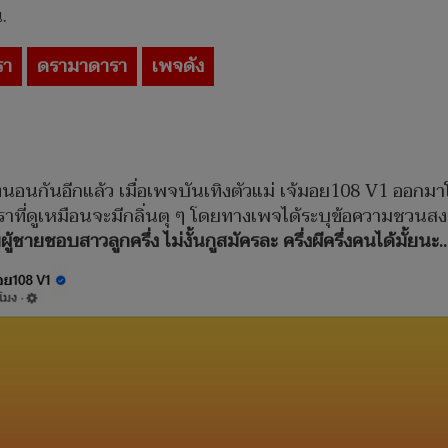
.
รา
ดรามาดารา
เพจดัง
งนอนกันอีกแล้ว เมื่อเพจบันเทิงตัวแม่ เจ้มอย108 V1 ออกม
าราที่ดูเหมือนจะมีกลิ่นตุ ๆ โดยทางเพจได้ระบุข้อความชวนสงส
ผู้ชายชอบสาวลูกครึ่ง ไม่งั้นกูสมัครละ ครึ่งผีครึ่งคนได้มั้ย