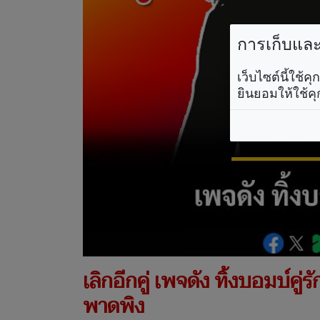
การเก็บและใ
เว็บไซต์นี้ใช้
ยินยอมให้ใช้คุ
เลิกอีกคู่ เพจดัง ทิ้งบอมบ์คู
พาดพิง