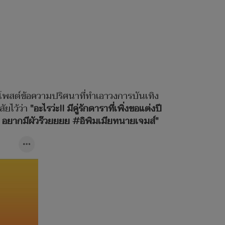
าโพสต์ข้อความปริศนาที่ทำเอาวงการบันเทิง
ัยไว้ว่า
"อะไรว่ะ!! มีคู่รักดาราที่เพิ่งขอแต่งปี
นะ.. อยากมีผัวร๊วยยยย #อิพิมเมียทนายเจมส์"