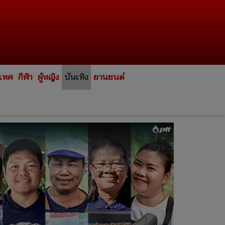
ะเทศ
กีฬา
ผู้หญิง
บันเทิง
ยานยนต์