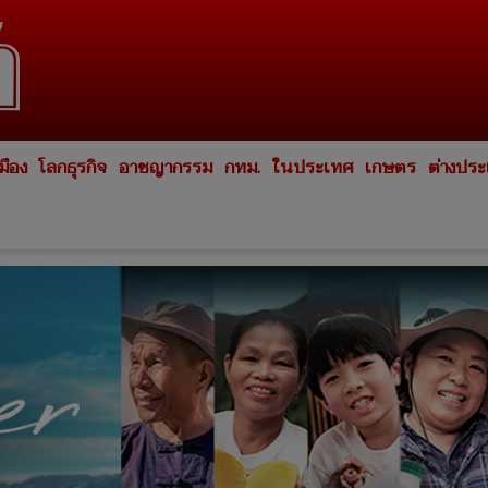
มือง
โลกธุรกิจ
อาชญากรรม
กทม.
ในประเทศ
เกษตร
ต่างปร