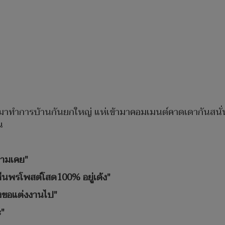
าทำการบ้านกันยกใหญ่ แห่เข้ามาคอมเมนต์คาดเดากันสนั่นว่า 
น
ตามเคย"
ห็นพรโพสต์โสด100% อยู่เด้ง"
ิ่งขอแต่งงานไป"
ะ"