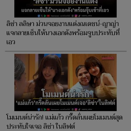
ลิซ่า ลลิษา ม่วนจอยงานแต่งณเดชน์-ญาญ่า
แจกลายเซ็นให้นางเอกดังพร้อมจูบประทับที่
เอว
โมเมนต์น่ารัก! แม่แก้ว กรี๊ดลั่นเผยโมเมนต์สุด
ประทับใจเจอ ลิซ่า ในลิฟต์