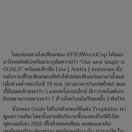
โดยช่องทางโซเชียลของ @FIFAWorldCup ได้ออก
มาโพสต์คลิปพร้อมระบุข้อความว่า "Our new single is
GOALS" พร้อมแท็กชื่อ Lisa | Anitta | heisrema ซึ่ง
หลังจากที่โซเชียลของฟีฟ่าได้ปล่อยทีเซอร์ออกมาตั้งแต่
เมื่อช่วงค่ำของวันที่ 19 พ.ค. (ตามเวลาประเทศไทย) ขณะ
นี้มียอดเข้าชมกว่า 5 แสนครั้งบนเอ็กซ์ มีการกดไลค์บน
อินสตาแกรมมากกว่า 1 ล้านไลก์บนไอจีของทั้ง 3 ศิลปิน
ซึ่งเพลง Goals ได้โปรดิวเซอร์ชื่อดัง Tropkillaz มา
ดูแลการผลิต โดยทั้งสามศิลปินจะขึ้นแสดงในพิธีเปิด
ฟุตบอลโลก 2026 ที่โซไฟสเตเดียม ลอสแองเจลิส
สหรัฐอเมริกา คู่ระหว่าง สหรัฐอเมริกา กับ ปารากวัย ใน