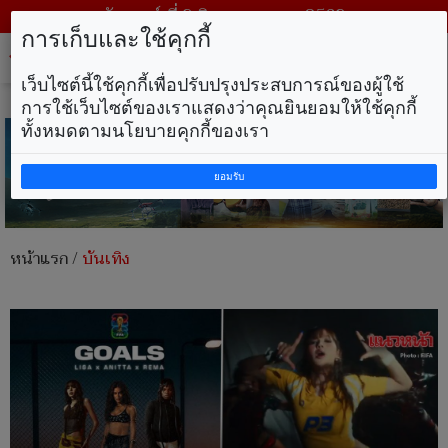
วันเสาร์ ที่ 8 สิงหาคม พ.ศ. 2569
การเก็บและใช้คุกกี้
Tog
nav
เว็บไซต์นี้ใช้คุกกี้เพื่อปรับปรุงประสบการณ์ของผู้ใช้
การใช้เว็บไซต์ของเราแสดงว่าคุณยินยอมให้ใช้คุกกี้
ทั้งหมดตามนโยบายคุกกี้ของเรา
ยอมรับ
หน้าแรก
/
บันเทิง