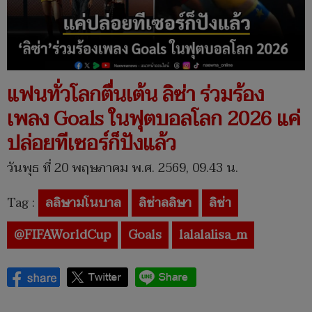
แฟนทั่วโลกตื่นเต้น ลิซ่า ร่วมร้อง
เพลง Goals ในฟุตบอลโลก 2026 แค่
ปล่อยทีเซอร์ก็ปังแล้ว
วันพุธ ที่ 20 พฤษภาคม พ.ศ. 2569, 09.43 น.
Tag :
ลลิษามโนบาล
ลิซ่าลลิษา
ลิซ่า
@FIFAWorldCup
Goals
lalalalisa_m