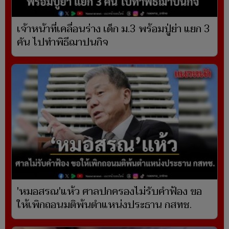
เจ้าหน้าที่เคลื่อนร่าง เด็ก ม.3 พร้อมปู่ย่า แยก 3
คัน ไปทำพิธีฌาปนกิจ
'หมอสรณ'แห้ว ศาลปกครองไม่รับคำฟ้อง ขอ
ให้เพิกถอนมติพ้นตำแหน่งประธาน กสทช.