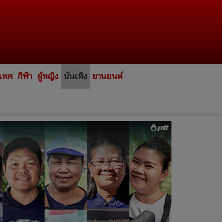
ะเทศ
กีฬา
ผู้หญิง
บันเทิง
ยานยนต์