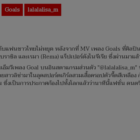
Goals
lalalalisa_m
ับแฟนชาวไทยไม่หยุด หลังจากที่ MV เพลง Goals ที่ศิลปิน
วบราซิล และเรมา (Rema) แร็ปเปอร์ดังไนจีเรีย ซึ่งผ่านมาแล้
เอ็มวีเพลง Goal บนอินสตาแกรมส่วนตัว "@lalalalisa_m" ที
าวลิซ่ามาในลุคสปอร์ตเกิร์ลสวมเสื้อครอปตัวจี๊ดสีเหลือง กับ
งิน ซึ่งเป็นการประกาศก้องไปทั้งโลกแล้วว่านาทีนี้แฟชั่น ดนต