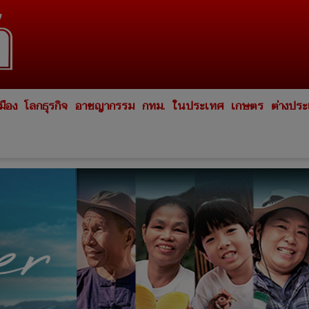
มือง
โลกธุรกิจ
อาชญากรรม
กทม.
ในประเทศ
เกษตร
ต่างปร