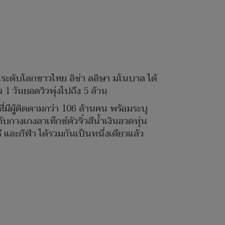
ระดับโลกชาวไทย ลิซ่า ลลิษา มโนบาล ได้
ว 1 วันยอดวิวพุ่งไปถึง 5 ล้าน
่มีผู้ติดตามกว่า 106 ล้านคน พร้อมระบุ
กางเกงลาเท็กซ์ตัวจิ๋วสีน้ำเงินอวดหุ่น
รี และกีฬา ได้รวมกันเป็นหนึ่งเดียวแล้ว