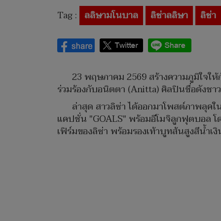
Tag :
ลลิษามโนบาล
ลิซ่าลลิษา
ลิซ่า
23 พฤษภาคม 2569 สร้างความภูมิใจให้ก
ร่วมร้องกับอนิตตา (Anitta) ศิลปินชื่อดังชา
ล่าสุด สาวลิซ่า ได้ออกมาโพสต์ภาพลุคใน
แคปชั่น "GOALS" พร้อมอีโมจิลูกฟุตบอล โดยส
เฟิร์มของลิซ่า พร้อมรองเท้าบูทส้นสูงสีน้ำเ