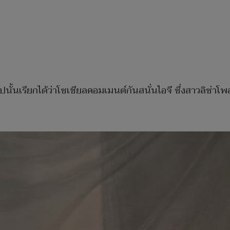
ปนั้นเรียกได้ว่าโซเชียลคอมเมนต์กันสนั่นไอจี ซึ่งสาวลิซ่าโ