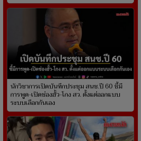
นักวิชาการเปิดบันทึกประชุม สนช.ปี 60 ชี้มี
การพูด-เปิดช่องฮั้ว-โกง สว. ตั้งแต่ออกแบบ
ระบบเลือกกันเอง