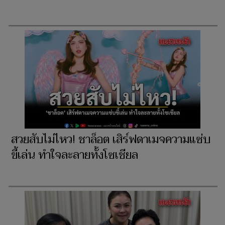
สวยสับไม่ไหว! ชาล็อต เสิร์ฟดาเมจความแซ่บ
ขี้เล่น ทำใจละลายทั้งโซเชียล