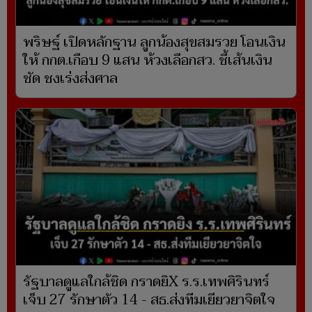
พริษฐ์ เปิดหลักฐาน ลูกน้องสุขสมรวย โอนเงิน
ให้ กกต.เกือบ 9 แสน ห้วงเลือกสว. ชี้เส้นเงิน
ชัด ชงเร่งส่งศาล
รัฐบาลดูแลใกล้ชิด กราดยิX ร.ร.เทพศิรินทร์
เจ็บ 27 รักษาตัว 14 - สธ.ส่งทีมเยียวยาจิตใจ