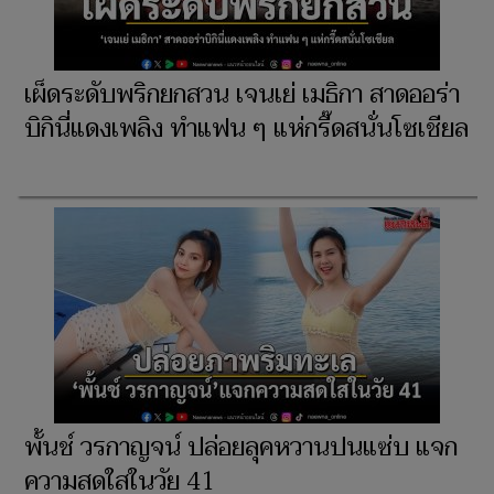
เผ็ดระดับพริกยกสวน เจนเย่ เมธิกา สาดออร่า
บิกินี่แดงเพลิง ทำแฟน ๆ แห่กรี๊ดสนั่นโซเชียล
พั้นช์ วรกาญจน์ ปล่อยลุคหวานปนแซ่บ แจก
ความสดใสในวัย 41