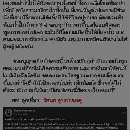
และขอย้ำว่าไม่ได้มีเจตนาจะโทษชักโครกหรือโทษห้องน้ำ
เพื่อปิดบังความจริงอะไรทั้งนั้น ที่เจนนี่พูดไปเพราะมีช่วง
นึงที่เจนนี่วิ่งคอนเสิร์ตทั้งปี ใช้ชีวิตอยู่บนรถ ต้องแวะเข้า
ห้องน้ำปั๊มวันละ 3-4 รอบทุกวัน เจนนี่เองก็แอบคิดและ
พูดภาพรวมไปเพราะมันก็มีโอกาสเกิดขึ้นได้ก็แค่นั้น บาง
คนแซะแบบตัวเองไม่เคยมีผัว แซะแบบเหมือนตัวเองไม่ใช่
ผู้หญิงด้วยกัน
ขออนุญาตยืนยันตรงนี้ ว่าฟ้องเรียกค่าเสียหายกับทุก
คอมเมนท์ที่ก่อให้เกิดความเสียหาย และเอาเงินมาให้คนที่
ไม่มีเงินฉีดวัคซีน รอเลยนะคะ ใครฐานะยากจนเดี๋ยวเจน
นี่ออกค่าวัคซีนให้เป็นเคสๆไปค่ะ เด็กน้อยโตขึ้นจะได้ไม่
ต้องมามีความกังวัลเหมือนที่เจนนี่ต้องเจอในตอนนี้"
ขอบคุณที่มา :
รัชนก สุวรรณเกตุ