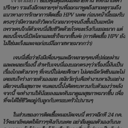
เจ้าตัวเผยว่า
ขอบคุณคุณหมอหลายท่าน ที่ทักมาให้คำ
ปรึกษา รวมถึงอีกหลายๆท่านที่ออกมาพูดถึงสาเหตุรวมถึง
แนวทางการรักษาการติดเชื้อ HPV นะคะ ก่อนหน้านี้ยอมรับ
ตรงๆว่ามีความกลัววิตกกังวลมากๆจนถึงขั้นเป็นแพนิค
เพราะคนใกล้ตัวเจนนี่เสียชีวิตด้วยโรคมะเร็งกันเยอะมาก แต่
ตอนนี้เจนนี่เปิดโลกและเข้าใจมากขึ้นค่ะ (การติดเชื้อ HPV ยัง
ไม่ใช่มะเร็งและเจอก่อนมีโอกาสหายมากกว่า)
เจนนี่เชื่อว่ายังมีเพื่อนๆและอีกหลายๆคนที่ปล่อยผ่าน
และละเลยเรื่องนี้ สำหรับเจนนี่เองบอกตรงๆว่าเรื่องนี้มันเป็น
เรื่องไกลตัวมากๆ ที่เจนนี่ไม่เคยศึกษา ไม่เคยฉีดวัคซีนและไม่
เคยสนใจร่างกายตัวเองเลย สมัยวัยรุ่นคือทำงานหาเงินอย่าง
เดียวจนลืมสุขภาพ จนตอนนี้นั่งคิดทบทวนกับตัวเองว่าหลัง
จากนี้ จะทำงานให้น้อยลงและหันมาดูแลสุขภาพมากขึ้น เพื่อ
ที่จะได้ใช้ชีวิตอยู่กับลูกกับครอบครัวไปนานๆ
ในส่วนของการติดเชื้อหมอนัดเจนนี่ ตรวจอีกที 24 กค.
ไว้จะมาอัพเดตให้สาวๆฟังกันนะคะ อย่าลืมดูแลตัวเองกันนะ