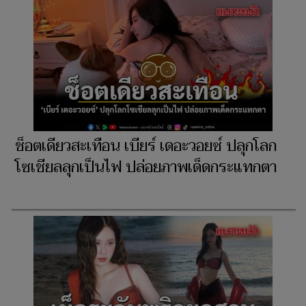
ช็อตเดียวสะเทือน เบียร์ เดอะวอยซ์ ปลุกโลก
โซเชียลลุกเป็นไฟ ปล่อยภาพเด็ดกระแทกตา