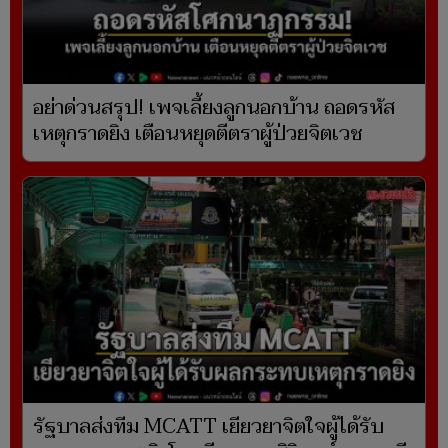
อย่าด่วนสรุป! เพจเลี้ยงลูกนอกบ้าน ถอดรหัส
เหตุกราดยิง เตือนหยุดตีตราผู้ป่วยจิตเวช
รัฐบาลส่งทีม MCATT เยียวยาจิตใจผู้ได้รับ