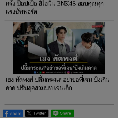
ครั้ง ป๊อปเป้อ ชิไฮนิน BNK48 ขอบคุณทุก
แรงซัพพอร์ต
เฮง ทัตพงศ์ ปลื้มกระแส อย่าขอพี่เจน ปังเกิน
คาด ปรับลุคสวมบท เจนเล็ก