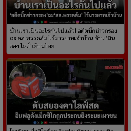
บ้านเราเป็นอะไรกันไปแล้ว! อดีตบิ๊กข่าวกรอง
ฉะ สส.พรรคส้ม ไร้มารยาทเจ้าบ้าน ต้าน 'มิน
ออง ไลง์' เยือนไทย