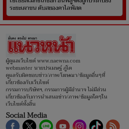
โซเชียลเม็กซิโกช็อก อินฟลูฯดังถูกประกบยิง
ระยะเผาขน ดับสยองคาไลฟ์สด
ผู้ดูแลเว็บไซต์ www.naewna.com
webmaster นายปรเมษฐ์ ภู่โต
ดูแลรับผิดชอบข่าว/ภาพ/โฆษณา/ข้อมูลอื่นๆที่
เกี่ยวข้องกับเว็บไซต์
กรรมการบริษัทฯ, กรรมการผู้มีอำนาจ ไม่มีส่วน
เกี่ยวข้องกับการนำเสนอข่าว/ภาพ/ข้อมูลใดๆใน
เว็บไซต์ทั้งสิ้น
Social Media