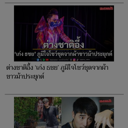
ต่างชาติอึ้ง ‘เก่ง ธชย’ ภูมิใจโชว์ชุดจากผ้า
ขาวม้าประยุกต์