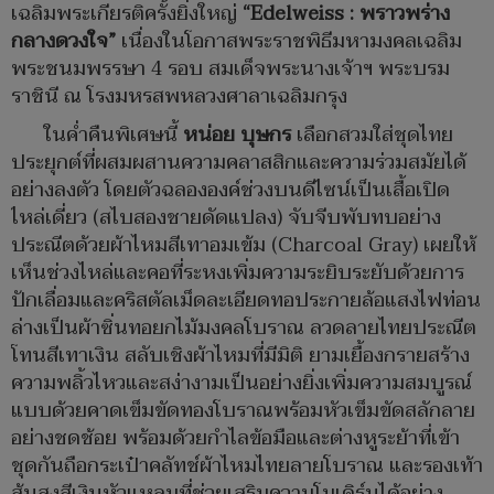
เฉลิมพระเกียรติครั้งยิ่งใหญ่
“Edelweiss : พราวพร่าง
กลางดวงใจ”
เนื่องในโอกาสพระราชพิธีมหามงคลเฉลิม
พระชนมพรรษา 4 รอบ สมเด็จพระนางเจ้าฯ พระบรม
ราชินี ณ โรงมหรสพหลวงศาลาเฉลิมกรุง
ในค่ำคืนพิเศษนี้
หน่อย บุษกร
เลือกสวมใส่ชุดไทย
ประยุกต์ที่ผสมผสานความคลาสสิกและความร่วมสมัยได้
อย่างลงตัว โดยตัวฉลององค์ช่วงบนดีไซน์เป็นเสื้อเปิด
ไหล่เดี่ยว (สไบสองชายดัดแปลง) จับจีบพับทบอย่าง
ประณีตด้วยผ้าไหมสีเทาอมเข้ม (Charcoal Gray) เผยให้
เห็นช่วงไหล่และคอที่ระหงเพิ่มความระยิบระยับด้วยการ
ปักเลื่อมและคริสตัลเม็ดละเอียดทอประกายล้อแสงไฟท่อน
ล่างเป็นผ้าซิ่นทอยกไม้มงคลโบราณ ลวดลายไทยประณีต
โทนสีเทาเงิน สลับเชิงผ้าไหมที่มีมิติ ยามเยื้องกรายสร้าง
ความพลิ้วไหวและสง่างามเป็นอย่างยิ่งเพิ่มความสมบูรณ์
แบบด้วยคาดเข็มขัดทองโบราณพร้อมหัวเข็มขัดสลักลาย
อย่างชดช้อย พร้อมด้วยกำไลข้อมือและต่างหูระย้าที่เข้า
ชุดกันถือกระเป๋าคลัทช์ผ้าไหมไทยลายโบราณ และรองเท้า
ส้นสูงสีเงินหัวแหลมที่ช่วยเสริมความโมเดิร์นได้อย่าง