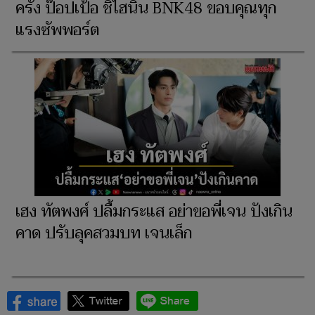
ครั้ง ป๊อปเป้อ ชิไฮนิน BNK48 ขอบคุณทุก
แรงซัพพอร์ต
เฮง ทัตพงศ์ ปลื้มกระแส อย่าขอพี่เจน ปังเกิน
คาด ปรับลุคสวมบท เจนเล็ก