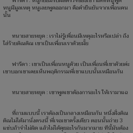
ฟารีดา : หนูก็ยอมรับผลตรวจของเขา แต่ที่หนูพูด
หนูมีมูลเหตุ หนูเลยพูดออกมา คือคำยืนยันจากเพื่อนคน
นั้น
ทนายสายหยุด : เราไม่รู้เพื่อนมีเหตุอะไรหรือเปล่า ถึง
ใส่ร้ายติณติณ เขาเป็นเพื่อนเราด้วยมั้ย
ฟารีดา : เขาเป็นเพื่อนหนูด้วย เป็นเพื่อนพี่เขาด้วยค่ะ
เขาบอกเขาเคยเห็นพฤติกรรมพี่เขาแบบนั้นเหมือนกัน
ทนายสายหยุด : เขาพูดเขาต้องการอะไร ให้เรามาแฉ
ที่ถามแบบนี้ เราต้องเป็นกลางเหมือนกัน หนึ่งฝั่งติณ
ติณไม่ได้มานั่งตรงนี้ พี่เจอเขาครั้งเดียว ตอนนั้นถ่าย 3
แซ่บถ้าจำไม่ผิด แล้วไม่ได้คุยอะไรกันมากมาย ทีนี้มันต้อง