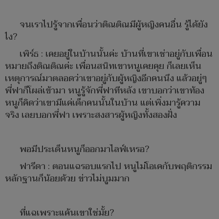
จนเราไปรู้จากเพื่อนว่าติณติณมีผู้หญิงคนอื่น รู้ได้ยัง
ไง?
เพิร์ธ : เคยอยู่ในบ้านนั้นค่ะ บ้านที่เขาเช่าอยู่กับเพื่อน
หมายถึงติณติณค่ะ เพื่อนสนิทเขาหนูเคยคุย ก็เลยเห็น
เหตุการณ์มาตลอดว่าเขาอยู่กับผู้หญิงอีกคนนึง แล้วอยู่ๆ
พี่ฟาก็โผล่เข้ามา หนูรู้จักพี่ฟาทีหลัง เขาบอกว่าเขาท้อง
หนูก็คิดว่าเขามีแค่เด็กคนนั้นในบ้าน แต่เพิ่งมารู้ความ
จริง เลยบอกพี่ฟา เพราะสงสารผู้หญิงทั้งสองฝั่ง
พอมีประเด็นหนูก็ออกมาไลฟ์เหรอ?
ฟารีดา : ตอนแฉรอบแรกไป หนูไม่โอเคกับพฤติกรรม
หลักฐานก็น้อยด้วย ข่าวไม่บูมมาก
ที่แฉเพราะแค้นเขาใช่มั้ย?