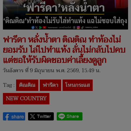
ฟารีดา หลั่งน้ำตา ติณติณ ทำท้องไม่
ยอมรับ ไล่ไปทำแท้ง ลั่นไม่กลับไปคบ
แต่ขอให้รับผิดชอบค่าเลี้ยงดูลูก
วันอังคาร ที่ 9 มิถุนายน พ.ศ. 2569, 15.49 น.
Tag :
ติณติณ
ฟารีดา
โหนกระแส
NEW COUNTRY