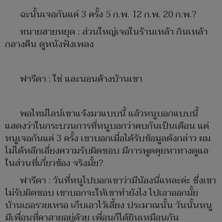
ฉะนั้นเจอกันแค่ 3 ครั้ง 5 ก.พ. 12 ก.พ. 20 ก.พ.?
ทนายสายหยุด : ส่วนใหญ่เจอในร้านเหล้า กินเหล้า
กลางคืน ดูหนังฟังเพลง
ฟารีดา : ใช่ และนอนค้างบ้านเขา
พอไทม์ไลน์เขาแจ้งมาแบบนี้ แล้วหนูบอกแบบนี้
แสดงว่าในกระบวนการที่หนูบอกว่าคบกันเป็นเดือน แต่
หนูเจอกันแค่ 3 ครั้ง เขาบอกเมื่อได้รับข้อมูลดังกล่าว ผม
ไม่ได้หลีกเลี่ยงความรับผิดชอบ มีการพูดคุยหาทางดูแล
ในส่วนที่เกี่ยวข้อง จริงมั้ย?
ฟารีดา : วันที่หนูไปบอกเขาว่ามีน้องนี่แหละค่ะ ซึ่งเขา
ไม่รับผิดชอบ เขาบอกจะให้เขาทำยังไง ไปเอาออกมั้ย
บ้านเธอรวยเหรอ เก็บเอาไว้เลี้ยง ประมาณนั้น วันนั้นหนู
มีเพื่อนที่คาสายอยู่ด้วย เพื่อนก็ได้ยินเหมือนกัน