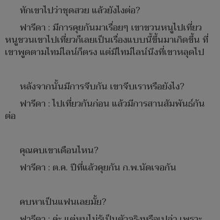
ทักเขาไปว่าชุดสวย แล้วยังไงต่อ?
ฟารีดา : มีการคุยกันมาเรื่อยๆ เขาชวนหนูไปเที่ยว
หนูชวนเขาไปเที่ยวก็เลยเป็นเรื่องแบบนี้ขึ้นมาเกิดขึ้น ที่
เขาพูดตามไทม์ไลน์ก็ตรง แต่มีไทม์ไลน์นึงที่เขาหลุดไป
หลังจากนั้นมีการจีบกัน เขาจีบเราหรือยังไง?
ฟารีดา : ไปเที่ยวกันก่อน แล้วมีการสานสัมพันธ์กัน
ต่อ
คุณคบเขาเดือนไหน?
ฟารีดา : ต.ค. ปีที่แล้วคุยกัน ก.พ.นัดเจอกัน
คบหาเป็นแฟนเลยมั้ย?
ฟารีดา : ค่ะ แต่หนูไม่รู้เป็นตัวจริงหรือเปล่า เพราะ