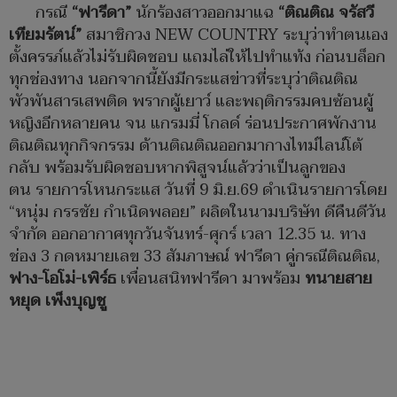
กรณี
“ฟารีดา”
นักร้องสาวออกมาแฉ
“ติณติณ จรัสวี
เทียมรัตน์”
สมาชิกวง NEW COUNTRY ระบุว่าทำตนเอง
ตั้งครรภ์แล้วไม่รับผิดชอบ แถมไล่ให้ไปทำแท้ง ก่อนบล็อก
ทุกช่องทาง นอกจากนี้ยังมีกระแสข่าวที่ระบุว่าติณติณ
พัวพันสารเสพติด พรากผู้เยาว์ และพฤติกรรมคบซ้อนผู้
หญิงอีกหลายคน จน แกรมมี่ โกลด์ ร่อนประกาศพักงาน
ติณติณทุกกิจกรรม ด้านติณติณออกมากางไทม์ไลน์โต้
กลับ พร้อมรับผิดชอบหากพิสูจน์แล้วว่าเป็นลูกของ
ตน รายการโหนกระแส วันที่ 9 มิ.ย.69 ดำเนินรายการโดย
“หนุ่ม กรรชัย กำเนิดพลอย” ผลิตในนามบริษัท ดีคืนดีวัน
จำกัด ออกอากาศทุกวันจันทร์-ศุกร์ เวลา 12.35 น. ทาง
ช่อง 3 กดหมายเลข 33 สัมภาษณ์ ฟารีดา คู่กรณีติณติณ,
ฟาง-โอโม่-เพิร์ธ
เพื่อนสนิทฟารีดา มาพร้อม
ทนายสาย
หยุด เพ็งบุญชู