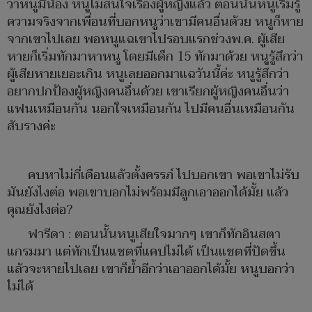
ว่าหนูมีน้อง หนูไม่สนใจเรื่องผู้หญิงแล้ว ตอนนั้นหนูเริ่มรู้
ความจริงจากเพื่อนที่บอกหนูว่าเขามีคนอื่นด้วย หนูก็หาย
จากเขาไปเลย พอหนูแฉเขาไปรอบแรกช่วงพ.ค. ผู้เสีย
หายก็เริ่มทักมาหาหนู โดยมีเด็ก 15 ทักมาด้วย หนูรู้สึกว่า
ผู้เสียหายเยอะเกิน หนูเลยออกมาแฉวันนี้ค่ะ หนูรู้สึกว่า
อยากปกป้องผู้หญิงคนอื่นด้วย เขาเรียกผู้หญิงคนอื่นว่า
แฟนเหมือนกัน นอกใจเหมือนกัน ไปมีคนอื่นเหมือนกัน
สับรางค่ะ
คบหาไม่กี่เดือนแล้วตั้งครรภ์ ไปบอกเขา พอเขาไม่รับ
มันยังไงต่อ พอเขาบอกไม่พร้อมมีลูกเอาออกได้มั้ย แล้ว
คุณยังไงต่อ?
ฟารีดา : ตอนนั้นหนูเสียใจมากๆ เขาก็ทักอินสตา
แกรมมา แต่ทักเป็นแชตที่แคปไม่ได้ เป็นแชตที่ปัดขึ้น
แล้วจะหายไปเลย เขาก็ย้ำอีกว่าเอาออกได้มั้ย หนูบอกว่า
ไม่ได้