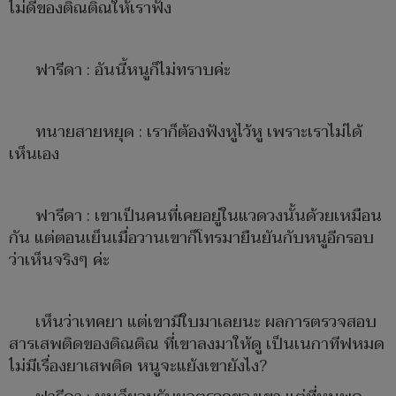
ไม่ดีของติณติณให้เราฟัง
ฟารีดา : อันนี้หนูก็ไม่ทราบค่ะ
ทนายสายหยุด : เราก็ต้องฟังหูไว้หู เพราะเราไม่ได้
เห็นเอง
ฟารีดา : เขาเป็นคนที่เคยอยู่ในแวดวงนั้นด้วยเหมือน
กัน แต่ตอนเย็นเมื่อวานเขาก็โทรมายืนยันกับหนูอีกรอบ
ว่าเห็นจริงๆ ค่ะ
เห็นว่าเทคยา แต่เขามีใบมาเลยนะ ผลการตรวจสอบ
สารเสพติดของติณติณ ที่เขาลงมาให้ดู เป็นเนกาทีฟหมด
ไม่มีเรื่องยาเสพติด หนูจะแย้งเขายังไง?