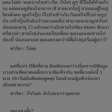
แดง ไม่ค่ะ จองเบาะโซฟา เริ่ด ก็นั่งๆ ดูๆ ชีก็ไม่ได้ทำอะไร
นะ แต่ตอนดูมีคนโทรมาหาชี สายแรกไม่รู้ สายสองผู้ใหญ่
ใครสักคน ดูเสร็จปุ๊บ ก็ไปกินข้าวกัน กินเสร็จก็ไปถ่ายรูป
กัน เสร็จปุ๊บก็กลับบ้านตามสเต็ป ฟาถามเขาอายุเท่าไหร่
น้องบอกอายุ 15 แล้วบอกว่ามันชวนไปห้อง ฝนตก ชีเหงา
หรือเปล่า ชวนไปเล่นเกมเป็นเพื่อน คุณบอกเลยชวนไป
ห้องนี้ น้องบอกเยส คุณเลยบอกว่านี่คือไปยุ่งเรื่องผู้เยาว์?
ฟารีดา : ใช่ค่ะ
แต่ที่แน่ๆ มีข้อที่สาม ติณติณบอกว่าเนื่องจากมีข้อมูล
บางส่วนที่คลาดเคลื่อนจากข้อเท็จจริง ขอชี้แจงดังนี้ 3
พ.ค. 68 เริ่มต้นติดต่อพูดคุย โดยฝ่ายหญิงทักก่อนทา
งอินสตาแกรม?
ฟารีดา : ก็จริงค่ะ ทักไปแซวว่าชุดสวย
ชอบเขามั้ย?