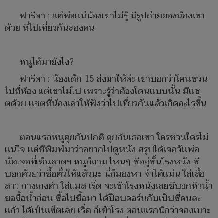
ฟารีดา : แต่พ่อแม่น้องเขาไม่รู้ มีรูปถ่ายของน้องเขา
ด้วย ที่ไปเที่ยวกันสองคน
หนูได้มายังไง?
ฟารีดา : น้องเด็ก 15 ส่งมาให้ค่ะ เขาบอกว่าโดนชวน
ไปที่ห้อง แต่เขาไม่ไป เพราะรู้ว่าต้องโดนแบบนั้น มีแช
ตด้วย แชตที่น้องเล่าให้ฟังว่าไปเที่ยวกันแล้วเกิดอะไรขึ้น
ตอนแรกหนูคุยกันปกติ คุยกันเธอเขา ใครชวนใครไม่
แน่ใจ แต่ชีพิมพ์มาว่าอยากไปดูหนัง สรุปได้เจอวันพ่อ
นัดเจอที่เซ็นลาดฯ หนูก็ถาม ไหนๆ ชีอยู่ชั้นโรงหนัง ชี
บอกด้วยว่าซื้อตั๋วให้แล้วนะ นี่ก็มองหา จำได้แม่น ใส่เสื้อ
สาว กางเกงดำ ใส่แมส เริ่ด จะเข้าโรงหนังเลยชีบอกหิวน้ำ
ขอซื้อน้ำก่อน ซื้อไปซื้อมา ได้ป๊อบคอร์นกับเป๊ปซี่คนละ
แก้ว ได้เป็นเซ็ตเลย เริ่ด ก็เข้าโรง ตอนแรกนึกว่าจองเบาะ