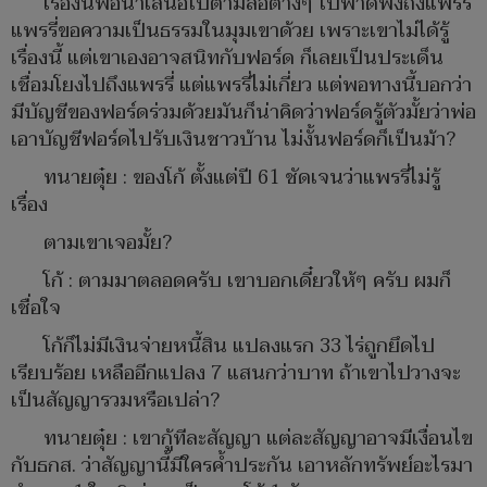
เรื่องนี้พอนำเสนอไปตามสื่อต่างๆ ไปพาดพิงถึงแพรรี่
แพรรี่ขอความเป็นธรรมในมุมเขาด้วย เพราะเขาไม่ได้รู้
เรื่องนี้ แต่เขาเองอาจสนิทกับฟอร์ด ก็เลยเป็นประเด็น
เชื่อมโยงไปถึงแพรรี่ แต่แพรรี่ไม่เกี่ยว แต่พอทางนี้บอกว่า
มีบัญชีของฟอร์ดร่วมด้วยมันก็น่าคิดว่าฟอร์ดรู้ตัวมั้ยว่าพ่อ
เอาบัญชีฟอร์ดไปรับเงินชาวบ้าน ไม่งั้นฟอร์ดก็เป็นม้า?
ทนายตุ๋ย : ของโก้ ตั้งแต่ปี 61 ชัดเจนว่าแพรรี่ไม่รู้
เรื่อง
ตามเขาเจอมั้ย?
โก้ : ตามมาตลอดครับ เขาบอกเดี๋ยวให้ๆ ครับ ผมก็
เชื่อใจ
โก้ก็ไม่มีเงินจ่ายหนี้สิน แปลงแรก 33 ไร่ถูกยึดไป
เรียบร้อย เหลืออีกแปลง 7 แสนกว่าบาท ถ้าเขาไปวางจะ
เป็นสัญญารวมหรือเปล่า?
ทนายตุ๋ย : เขากู้ทีละสัญญา แต่ละสัญญาอาจมีเงื่อนไข
กับธกส. ว่าสัญญานี้มีใครค้ำประกัน เอาหลักทรัพย์อะไรมา