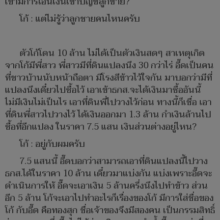
เขามีการโอนเงินเข้าบัญชีลูกชาย?
โก้ : แต่ไม่รู้ว่าลูกชายคนไหนครับ
ตัวโก้โดน 10 ล้าน ไม่ได้เป็นตัวเงินสดๆ สาเหตุเกิด
จากโก้มีพี่สาว พี่สาวมีที่ดินแปลงนึง 30 กว่าไร่ อี๊ดเป็นคน
ที่ชาวบ้านนับหน้าถือตา มีโรงสีข้าวไว้ใจกัน มาบอกว่ามีที่
แปลงนึงเดี๋ยวไปซื้อไว้ เอาเข้าธกส.จะได้เงินมาซื้ออันนี้
ไม่มีเงินไม่เป็นไร เอาที่ดินพี่ไปวางไว้ก่อน ทางนี้ก็เชื่อ เอา
ที่ดินพี่สาวไปวางไว้ ได้เงินออกมา 1.3 ล้าน กำเงินล้านไป
ซื้อที่อีกแปลง ในราคา 7.5 แสน เงินส่วนต่างอยู่ไหน?
โก้ : อยู่กับผมครับ
7.5 แสนนี้ อี๊ดบอกว่าสามารถเอาที่ดินแปลงนี้ไปวาง
ธกส.ได้ในราคา 10 ล้าน เดี๋ยวมาแบ่งกัน แบ่งเพราะอี๊ดจะ
ดำเนินการให้ อี๊ดจะเอาเงิน 5 ล้านครึ่งนึงไปทำข้าว ส่วน
อีก 5 ล้าน โก้จะเอาไปทำอะไรก็เรื่องของโก้ มีการใส่ชื่อของ
โก้ กับอี๊ด คือทองสุก ชื่อเจ้าของจึงมีสองคน เป็นกรรมสิทธิ์