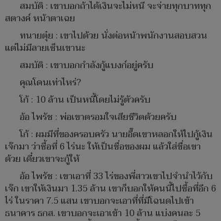
สมบัติ : เขาบอกถ้าได้เงินจะไม่หนี จะจ่ายทุกบาททุก
สตางค์ หน้าตาเฉย
ทนายตุ๋ย : เขาไปด้วย นั่งต่อหน้าพนักงานสอบสวน
แต่ไม่มีลายเซ็นเขานะ
สมบัติ : เขาบอกกำลังกู้แบงก์อยู่ครับ
คุณโดนเท่าไหร่?
โก้ : 10 ล้าน เป็นหนี้โดยไม่รู้ตัวครับ
อ้อ ไพรัช : พ่อเขาตรอมใจเสียชีวิตด้วยครับ
โก้ : ผมมีที่ของครอบครัว นายอี๊ดเขาหลอกให้ไปกู้เงิน
เจ๊กมา ว่าซื้อที่ 6 ไร่นะ ให้เป็นชื่อของผม แล้วใส่ชื่อเขา
ด้วย เดี๋ยวเขาจะกู้ให้
อ้อ ไพรัช : เขาเอาที่ 33 ไร่ของพี่สาวเขาไปจำนำไว้กับ
เจ๊ก เขาให้เงินมา 1.35 ล้าน เขาก็บอกให้คนนี้ไปซื้อที่อีก 6
ไร่ ในราคา 7.5 แสน เขาบอกจะเอาที่ที่มีโฉนดไปเข้า
ธนาคาร ธกส. เขาบอกจะเอาเข้า 10 ล้าน แบ่งคนละ 5