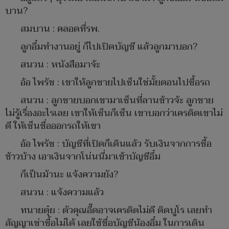
บาน?
สมบาน : คลอดที่รพ.
ลูกอึ๋มทำงานอยู่ ก็ไปเปิดบัญชี แล้วลูกมาบอก?
สนวน : หนังสือมาจ้ะ
อ้อ ไพรัช : เขาให้ลูกชายไปเซ็นใช่มั้ยตอนไปซื้อรถ
สนวน : ลูกชายบอกเขามาเซ็นที่ลานข้าวจ้ะ ลูกชาย
ไม่รู้เรื่องอะไรเลย เขาให้เซ็นก็เซ็น เขาบอกว่าเครดิตเขาไม่
ดี ให้เซ็นชื่อออกรถให้เขา
อ้อ ไพรัช : บัญชีที่เปิดก็เดินแล้ว รับเงินจากการซื้อ
ข้าวบ้าง เอาเงินจากโน่นนี่มาเข้าบัญชีอึ๋ม
ก็เป็นม้านะ แจ้งความยัง?
สนวน : แจ้งความแล้ว
ทนายตุ๋ย : ตัวคุณอี๊ดอาจเครดิตไม่ดี ติดบูโร เลยทำ
สัญญาเช่าซื้อไม่ได้ เลยใช้ชื่อบัญชีน้องอึ๋ม ในการเดิน