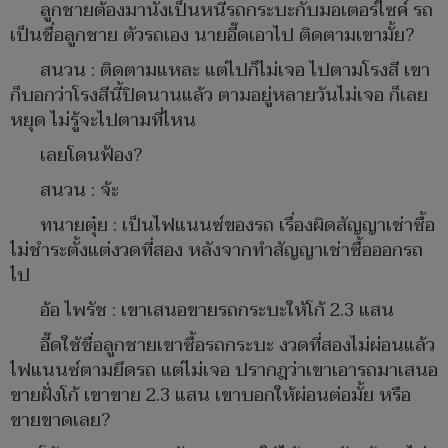
ลูกชายต้องมานั่งเป็นหนี้รถกระบะกับมอเตอร์ไซค์ รถ
เป็นชื่อลูกชาย ตัวรถเอง นายอี๊ดเอาไป ติดตามเขามั้ย?
สนวน : ติดตามแหละ แต่ไปก็ไม่เจอ ไปตามโรงสี เขา
ก็บอกว่าโรงสีนี้ปิดนานแล้ว ตามอยู่หลายวันไม่เจอ ก็เลย
หยุด ไม่รู้จะไปตามที่ไหน
เลยโดนฟ้อง?
สนวน : จ้ะ
ทนายตุ๋ย : เป็นไฟแนนซ์ของรถ เรื่องผิดสัญญาเช่าซื้อ
ไม่ชำระตั้งแต่งวดที่สอง หลังจากทำสัญญาเช่าซื้อออกรถ
ไป
อ้อ ไพรัช : เขาเสนอขายรถกระบะให้โก้ 2.3 แสน
อี๊ดใช้ชื่อลูกชายเขาซื้อรถกระบะ งวดที่สองไม่ผ่อนแล้ว
ไฟแนนซ์ตามยึดรถ แต่ไม่เจอ ปรากฎว่าเขาเอารถมาเสนอ
ขายฝั่งโก้ เขาขาย 2.3 แสน เขาบอกให้ผ่อนต่อมั้ย หรือ
ขายขาดเลย?