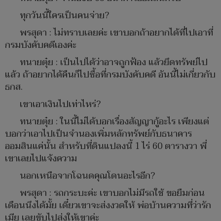
ทุกวันนี้ใครเป็นคนจ่าย?
พรสุดา : ไม่ทราบเลยค่ะ เขาบอกถ้าอยากได้ที่ไปเอาที่
กรมบังคับคดีเองค่ะ
ทนายตุ๋ย : เป็นไปได้ว่าอาจถูกฟ้อง แล้วยึดทรัพย์ไป
แล้ว ถ้าอยากได้คืนก็ไปซื้อที่กรมบังคับคดี อันนี้ไม่เกี่ยวกับ
ธกส.
เขาเอาเงินไปเท่าไหร่?
ทนายตุ๋ย : ในนี้ไม่ได้บอกเรื่องสัญญากู้อะไร เพียงแต่
บอกว่าเอาไปเป็นจำนองเพิ่มหลักทรัพย์กับธนาคาร
ออมสินแค่นั้น สำหรับที่ดินแปลงนี้ 1 ไร่ 60 ตารางวา พี่
เขาเลยไปแจ้งความ
นอกเหนือจากโฉนดคุณโดนอะไรอีก?
พรสุดา : รถกระบะค่ะ เขาบอกไม่มีรถใช้ ขอยืมก่อน
เดือนนึงได้มั้ย เดี๋ยวเขาจะส่งงวดให้ พ่อบ้านความที่ว่ารัก
เมีย เลยขับไปส่งให้เขาค่ะ