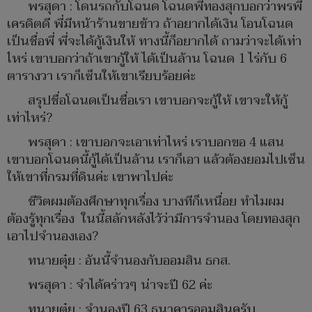
พรสุดา : โดนรถกับโฉนด โฉนดพี่ทองสุกบอกว่าพรพี่
เครดิตดี พี่มีหน้าร้านขายข้าว ถ้าอยากได้เงิน โอนโฉนด
เป็นชื่อพี่ พี่จะได้กู้เงินให้ ทางนี้ก็อยากได้ ถามว่าจะได้เท่า
ไหร่ เขาบอกว่าถ้าเขากู้ให้ ได้เป็นล้าน โฉนด 1 ไร่กับ 6
ตารางวา เราก็เซ็นให้เขาเรียบร้อยค่ะ
สรุปชื่อโฉนดเป็นชื่อเรา เขาบอกจะกู้ให้ เขาจะให้กู้
เท่าไหร่?
พรสุดา : เขาบอกจะเอาเท่าไหร่ เราบอกขอ 4 แสน
เขาบอกโฉนดนี้กู้ได้เป็นล้าน เราก็เอา แล้วต้องยอมไปเซ็น
ให้เขาที่กรมที่ดินค่ะ เขาพาไปค่ะ
ชีวิตผมต้องศึกษาทุกเรื่อง บางทีก็เหนื่อย ทำไมผม
ต้องรู้ทุกเรื่อง ในนี้สลักหลังไว้ว่ามีการจำนอง โดยทองสุก
เอาไปจำนองเอง?
ทนายตุ๋ย : อันนี้จำนองกับออมสิน ธกส.
พรสุดา : จำได้คร่าวๆ น่าจะปี 62 ค่ะ
ทนายตุ๋ย : จำนองปี 63 ธนาคารออมสินครับ