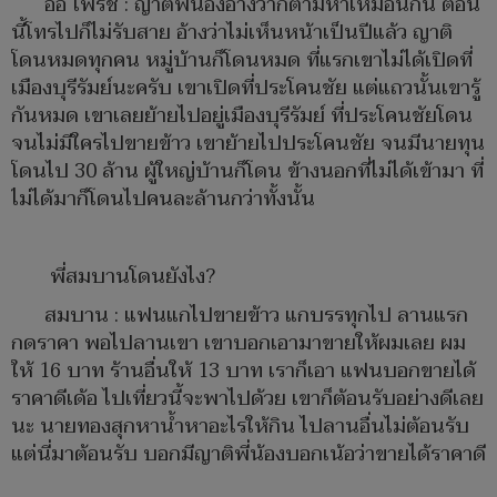
อ้อ ไพรัช : ญาติพี่น้องอ้างว่าก็ตามหาเหมือนกัน ตอน
นี้โทรไปก็ไม่รับสาย อ้างว่าไม่เห็นหน้าเป็นปีแล้ว ญาติ
โดนหมดทุกคน หมู่บ้านก็โดนหมด ที่แรกเขาไม่ได้เปิดที่
เมืองบุรีรัมย์นะครับ เขาเปิดที่ประโคนชัย แต่แถวนั้นเขารู้
กันหมด เขาเลยย้ายไปอยู่เมืองบุรีรัมย์ ที่ประโคนชัยโดน
จนไม่มีใครไปขายข้าว เขาย้ายไปประโคนชัย จนมีนายทุน
โดนไป 30 ล้าน ผู้ใหญ่บ้านก็โดน ข้างนอกที่ไม่ได้เข้ามา ที่
ไม่ได้มาก็โดนไปคนละล้านกว่าทั้งนั้น
พี่สมบานโดนยังไง?
สมบาน : แฟนแกไปขายข้าว แกบรรทุกไป ลานแรก
กดราคา พอไปลานเขา เขาบอกเอามาขายให้ผมเลย ผม
ให้ 16 บาท ร้านอื่นให้ 13 บาท เราก็เอา แฟนบอกขายได้
ราคาดีเด้อ ไปเที่ยวนี้จะพาไปด้วย เขาก็ต้อนรับอย่างดีเลย
นะ นายทองสุกหาน้ำหาอะไรให้กิน ไปลานอื่นไม่ต้อนรับ
แต่นี่มาต้อนรับ บอกมีญาติพี่น้องบอกเน้อว่าขายได้ราคาดี