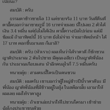
เนี่ยนะ?
สมบัติ : ครับ
ธรรมดาข้าวขายโล 13 แต่ขายจริง 11 บาท วันดีคืนดี
ตาอี๊ดบอกว่ามาขายกูนี่ 16 บาทจ่ายเลย นี่ไปเลย 2 ตัวได้
เงิน 3.4 หมื่น แต่ยังไม่ได้เงิน ตาอี๊ดวางบิลไปก่อน แต่มี
ข้อแม้ ถ้าอาทิตย์นี้ 16 บาท ยังไม่จ่าย จ่ายอาทิตย์หน้า ได้
17 บาท ดอกขึ้นมาเลย ก็เอาสิ?
สมบัติ : ครับ (หัวเราะ) ผมเห็นว่าได้ราคาดี ก็ชักชวน
ญาติประมาณ 2 คันไปขาย มีคุณเฉลียว เป็นญาติพี่น้อง
กัน ประมาณเกือบแสน น้าอีกคนอุไรก็ 7.5 หมื่นครับ
ทนายตุ๋ย : สามคนนี้ใครเป็นคนชวน
สมบัติ : ผมครับ เขาบอกว่าผู้ใหญ่ข้าวปีนี้ราคาดีนะ มี
พี่น้อง ญาติพี่น้องที่มีข้าวอยู่ในยุ้ง ในสต็อกมั้ย เอามาให้
ผมเลย ผมให้ราคาสูง
ทนายตุ๋ย : ถ้าเขาเอ่ยปากให้ไปชวนใครมา เข้าข่าย
ฉ้อโกงประชาชนด้วย