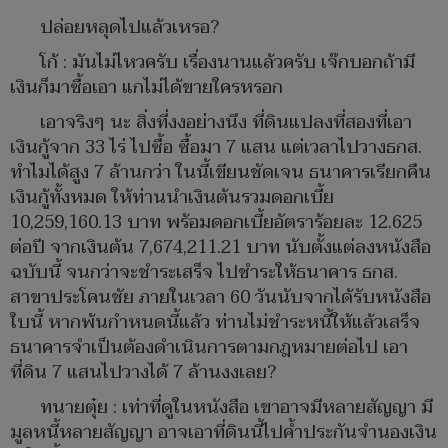
ปล่อยหลุดไปแล้วเหรอ?
โก้ : มันไม่ไหวครับ เรื่องนานแล้วครับ เจ๊กบอกถ้ามี
เงินก็มาซื้อเอา แกไม่ได้ขายใครหรอก
เอาจริงๆ นะ สิ่งที่งงอย่างนึง ที่ดินแปลงที่สองที่เอา
เงินกู้จาก 33 ไร่ ไปซื้อ ซื้อมา 7 แสน แต่เวลาไปวางธกส.
ทำไมได้สูง 7 ล้านกว่า ในนี้เขียนชัดเจน ธนาคารเรียกคืน
เงินกู้ทั้งหมด ให้ท่านนำเงินต้นรวมดอกเบี้ย
10,259,160.13 บาท พร้อมดอกเบี้ยอัตราร้อยละ 12.625
ต่อปี จากเงินต้น 7,674,211.21 บาท นับตั้งแต่ลงหนังสือ
ฉบับนี้ จนกว่าจะชำระเสร็จ ไปชำระให้ธนาคาร ธกส.
สาขาประโคนชัย ภายในเวลา 60 วันนับจากได้รับหนังสือ
ใบนี้ หากพ้นกำหนดนี้แล้ว ท่านไม่ชำระหนี้ให้แล้วเสร็จ
ธนาคารจำเป็นต้องดำเนินการตามกฎหมายต่อไป เอา
ที่ดิน 7 แสนไปวางได้ 7 ล้านงงเลย?
ทนายตุ๋ย : เท่าที่ดูในหนังสือ เขาอาจมีหลายสัญญา มี
มูลหนี้หลายสัญญา อาจเอาที่ดินนี้ไปค้ำประกันจำนองเงิน