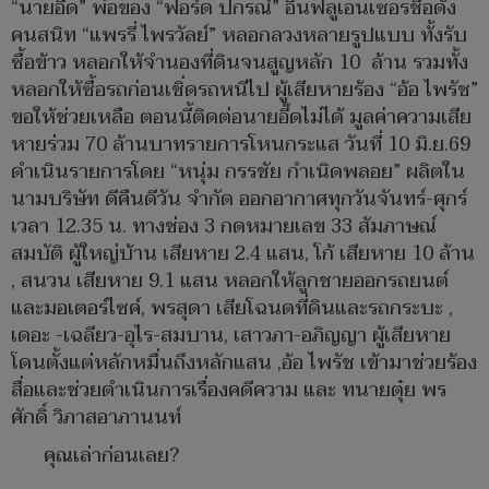
“นายอี๊ด” พ่อของ “ฟอร์ด ปกรณ์” อินฟลูเอนเซอรชื่อดัง
คนสนิท “แพรรี่ ไพรวัลย์” หลอกลวงหลายรูปแบบ ทั้งรับ
ซื้อข้าว หลอกให้จำนองที่ดินจนสูญหลัก 10 ล้าน รวมทั้ง
หลอกให้ซื้อรถก่อนเชิ่ดรถหนีไป ผู้เสียหายร้อง “อ้อ ไพรัช”
ขอให้ช่วยเหลือ ตอนนี้ติดต่อนายอี๊ดไม่ได้ มูลค่าความเสีย
หายร่วม 70 ล้านบาทรายการโหนกระแส วันที่ 10 มิ.ย.69
ดำเนินรายการโดย “หนุ่ม กรรชัย กำเนิดพลอย” ผลิตใน
นามบริษัท ดีคืนดีวัน จำกัด ออกอากาศทุกวันจันทร์-ศุกร์
เวลา 12.35 น. ทางช่อง 3 กดหมายเลข 33 สัมภาษณ์
สมบัติ ผู้ใหญ่บ้าน เสียหาย 2.4 แสน, โก้ เสียหาย 10 ล้าน
, สนวน เสียหาย 9.1 แสน หลอกให้ลูกชายออกรถยนต์
และมอเตอร์ไซค์, พรสุดา เสียโฉนดที่ดินและรถกระบะ ,
เดอะ -เฉลียว-อุไร-สมบาน, เสาวภา-อภิญญา ผู้เสียหาย
โดนตั้งแต่หลักหมื่นถึงหลักแสน ,อ้อ ไพรัช เข้ามาช่วยร้อง
สื่อและช่วยดำเนินการเรื่องคดีความ และ ทนายตุ๋ย พร
ศักดิ์ วิภาสอาภานนท์
คุณเล่าก่อนเลย?