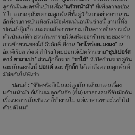
ลูกกันในละครพื้นบ้านเรื่อง
“แก้วหน้าม้า”
ที่เพิ่งลาจอช่อง
7 ไปหมาดๆด้วยความผูกพันที่ทั้งคู่มีกันมาอย่างยาวนาน
อีกทั้งวงการบันเทิงก็ไม่มีอะไรแน่นอนในช่วงนี้ งานนี้ทั้ง
ปอนด์-กุ๊กกิ๊ก และขอสลัดภาพความเป็นดาราชั่วคราว ผัน
ตัวเป็นแม่ค้า ชวนกันหารายได้เสริมออกร้านขายของจาก
การชักชวนของโก้ ธีรศักดิ์ ที่งาน
“อาโหร่ยย..มงลง”
ณ
อิมพีเรียล เวิลด์ สำโรง โดยปอนด์เปิดร้านขาย“
ซุปเปอร์ส
ตาร์ ซาลาเปา”
ส่วนกุ๊กกิ๊กขาย “
ชาใต้”
ที่เปิดร้านขายคู่กัน
เลยนั่นเองทั้งนี้
ปอนด์
และ
กุ๊กกิ๊ก
ได้เล่าถึงความผูกพันที่
มีต่อกันให้ฟังว่า
ปอนด์ : ”ชีวิตจริงก็เป็นแม่ลูกกัน แล้วมาเล่นเรื่อง
แก้วหน้าม้า ก็เป็นแม่ลูกกันอีก (ยิ้ม) เราสองคนก็จับมือกัน
เรื่องวงการบันเทิงเราก็ทำงานไป แต่เราควรหาอะไรทำไป
ด้วยดีไหม”