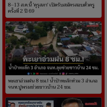
8–13 ส.ค.นี้ 'คุรุสภา' เปิดรับสมัครสอบตั๋วครู
ครั้งที่ 2 ปี 69
พะเยาอ่วมฝน 8 ชม.! น้ำป่าทะลักท่วม 3 อำเภอ
จนท.ปูพรมช่วยชาวบ้าน 24 ชม.