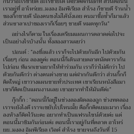
กันว่าอะไรขายดี อะไรขายได้ เดี๋ยวคิดกันอีกที ส่วนตอนนี้
เราอยู่ที่ อาโหร่ยย..มงลง อิมพีเรียล สำโรง ก็ขายดี ร้านน้ำ
ของกิ๊กขายดี น้องคนชงไม่ได้นั่งเลย คนมาซื้อซ้ำก็มาแล้ว
ส่วนซาลาเปาของเราก็เรื่อยๆ ขายดี หมดทุกวัน”
อย่างไรก็ตาม ในเรื่องเตรียมแผนการตลาดต่อไปจะ
เป็นอย่างไรบ้างนั้น ทั้งสองสาวเผยว่า
ปอนด์ : ”ลงชื่อแล้ว เราก็จะไปด้วยกันอีก ไปด้วยกัน
เรื่อยๆ ก่อน ลองดูค่ะ ตอนนี้ก็เดินสายตลาดนัดดารากัน
ไปก่อน ทีแรกเขาอยากให้ทำร่วมกัน เราก็ว่าไม่ดีกว่า ไป
ด้วยกันดีกว่า ต่างคนต่างขาย แต่ฝากกันดีกว่า ส่วนกิ๊กก็
คิดใหญ่ เขาวางแผนขายทั่วประเทศ เขาเรียนหนังสือมา
เขาก็คิดเป็นแผนงานเลย เขาอยากทำให้มันดีค่ะ”
กุ๊กกิ๊ก : “ตอนนี้ก็อยู่ในช่วงลองผิดลองถูก ช่วงทดลอง
เราจะยังไงดี เราจะขยับไปไหนมั้ย คือกิ๊กคิดเยอะมาก เรื่อง
ลงห้างก็คิดไว้นะคะ อยากทำเป็นแฟรนไชน์ด้วยค่ะ แต่
ตอนนี้มาชิมกันก่อนค่ะ ตอนนี้เราอยู่กันที่ตลาด อาโหร่
ยย..มงลง อิมพีเรียล เวิลด์ สำโรง ขายจนถึงวันที่ 15