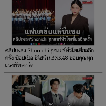
คลิปเพลง Shonichi ถูกแชร์ทั่วโซเชี่ยลอีก
ครั้ง ป๊อปเป้อ ชิไฮนิน BNK48 ขอบคุณทุก
แรงซัพพอร์ต