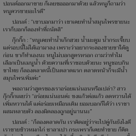
ปอนด์ออกมาขาย ก็เลยขอออกมาด้วย แล้วหนูก็ถามว่า
หนูควรขายอะไรดี”
ปอนด์ : “เขาบอกมาว่า เขาเคยทำน้ำสมุนไพรขายนะ
เราก็บอกก็ลองทำที่ถนัดสิ”
กุ๊กกิ๊ก : “หนูเคยทำน้ำเก๊กฮวย น้ำมะตูม น้ำกระเจี๊ยบ
แต่รอบนี้ไม่ได้เอามาลง เพราะว่าอยากจะลองขายชาใต้ดู
ก่อน ชาก็ทำเองนะ หนูไม่บอกสูตรหรอก ถามว่าทำไม
เลือกเป็นเมนูน้ำ ด้วยความที่เราชอบด้วยนะ หนูชอบกิน
ชาไทย ก็ลองตลาดนี้เป็นตลาดแรก ตลาดหน้าก็จะมีน้ำ
สมุนไพรเพิ่มค่ะ”
พอถามว่าสูตรของเราอร่อยแน่นอนหรือเปล่า? สาว
กุ๊กกิ๊กเผยว่า “อร่อยแน่นอนค่ะ ชงแก้วต่อแก้ว ลดหวานได้
เพิ่มหวานได้ แต่อร่อยเหมือนเดิม ยอมบอกก็ได้ว่า เราชา
ผสมหลายตัว ลองผิดลองถูกอยู่นานนะ”
ปอนด์ : “ก็ลองตลาดกัน เราคิดอยู่ว่าจะไปคู่กันยังไงดี
เราขายข้าวหมกไก่ ซาลาเปา กระเพราก็เคยทำขาย ก็คิด