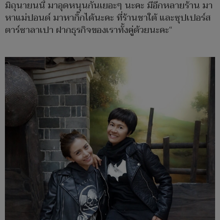
มิถุนายนนี้ มาอุดหนุนกันเยอะๆ นะคะ มีอีกหลายร้าน มา
หาแม่ปอนด์ มาหากิ๊กได้นะคะ ที่ร้านชาใต้ และซุปเปอร์ส
ตาร์ซาลาเปา ฝากธุรกิจของเราทั้งคู่ด้วยนะคะ“