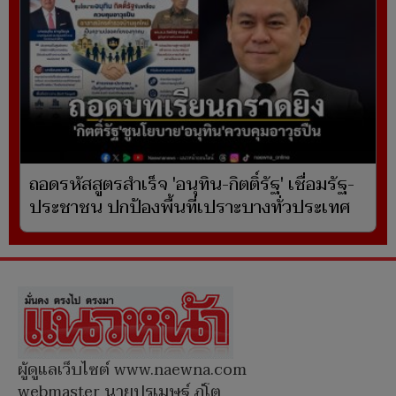
ถอดรหัสสูตรสำเร็จ 'อนุทิน-กิตติ์รัฐ' เชื่อมรัฐ-
ประชาชน ปกป้องพื้นที่เปราะบางทั่วประเทศ
ผู้ดูแลเว็บไซต์ www.naewna.com
webmaster นายปรเมษฐ์ ภู่โต