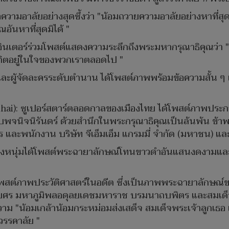
วามอาลัยอย่างสุดซึ้งว่า "น้อมถวายความอาลัยอย่างหาที่สุด
อันหาที่สุดมิได้ "
เตอร์ร่วมโพสต์แสดงความระลึกถึงพระมหากรุณาธิคุณว่า "ขอ
ถิตอยู่ในใจของพวกเราตลอดไป "
ผู้จัดละครระดับตำนาน ได้โพสต์ภาพพร้อมข้อความสั้น ๆ แ
hai): ซูเปอร์สตาร์ตลอดกาลของเมืองไทย ได้โพสต์ภาพป
าบพจนิจนิรันดร์ ด้วยสำนึกในพระกรุณาธิคุณเป็นล้นพ้น ข้า
และพนักงาน บริษัท จีเอ็มเอ็ม แกรมมี่ จำกัด (มหาชน) และ
หนุ่มได้โพสต์พระฉายาลักษณ์โทนขาวดำอันแสนงดงามและสง
สต์ภาพประวัติศาสตร์ในอดีต ซึ่งเป็นภาพพระฉายาลักษณ์ของ
 มหาภูมิพลอดุลยเดชมหาราช บรมนาถบพิตร และสมเด็จพระ
 "น้อมเกล้าน้อมกระหม่อมส่งเสด็จ สมเด็จพระเจ้าลูกเธอ เ
วรรคาลัย "