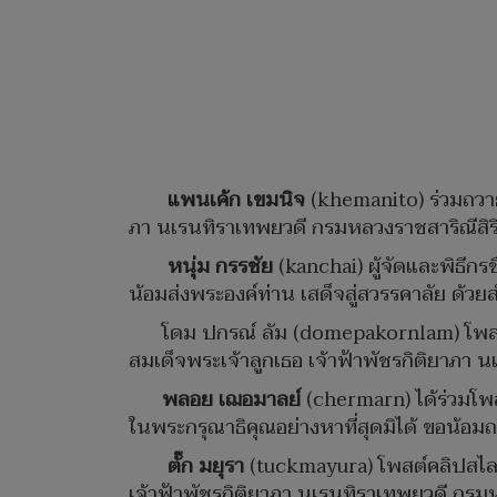
แพนเค้ก เขมนิจ
(khemanito) ร่วมถวายค
ภา นเรนทิราเทพยวดี กรมหลวงราชสาริณีสิร
หนุ่ม กรรชัย
(kanchai) ผู้จัดและพิธีกรช
น้อมส่งพระองค์ท่าน เสด็จสู่สวรรคาลัย ด้วย
โดม ปกรณ์ ลัม (domepakornlam) โพสต
สมเด็จพระเจ้าลูกเธอ เจ้าฟ้าพัชรกิติยาภา 
พลอย เฌอมาลย์
(chermarn) ได้ร่วมโพส
ในพระกรุณาธิคุณอย่างหาที่สุดมิได้ ขอน้อ
ตั๊ก มยุรา
(tuckmayura) โพสต์คลิปสไลด
เจ้าฟ้าพัชรกิติยาภา นเรนทิราเทพยวดี กรม