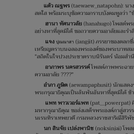
แต้ว ณฐพร
(taewaew_natapohn): นางเอ
สดใส พร้อมระบุข้อความกราบบังคมทูลว่า "ข
ฮานา ทัศนาวลัย
(hanahugo) โพสต์พระฉ
อย่างหาที่สุดมิได้ ขอถวายความอาลัยและร
แจง
(jangjit) ภรรยาของตลกชื่
ปุณณาสา
เหรียญตราบนฉลองพระองค์ของพระบาทสมเด
"สถิตในใจปวงประชาตราบนิรันดร์ น้อมสำนึ
อาภาพร นครสวรรค์
โพสต์ภาพพระฉายาล
ความอาลัย ????"
อำภา ภูษิต
(aewampaphusit) นักแสดงรุ่
พระกรุณาธิคุณเป็นล้นพ้นอันหาที่สุดมิได้ ข
แพท พาวเวอร์แพท
(pat__powerpat) ศิ
มหากรุณาธิคุณ ขอส่งเสด็จพระองค์ภาสู่สวรรค
นเรนทิราเทพยวดี กรมหลวงราชสาริณีสิริพั
นก สินจัย เปล่งพานิช
(noksinjai) โพสต