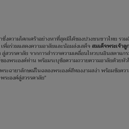
มาซึ่งความโศกเศร้าอย่างหาที่สุดมิได้ของปวงชนชาวไทย รวมถ
 เพื่อร่วมแสดงความอาลัยและน้อมส่งเสด็จ
สมเด็จพระเจ้าลู
า
สู่สวรรคาลัย จากการสำรวจความเคลื่อนไหวบนอินสตาแกรม พบ
งพระองค์ท่าน พร้อมระบุข้อความถวายความอาลัยด้วยหัวใจท
ระฉายาลักษณ์ในฉลองพระองค์สีทองงามสง่า พร้อมข้อความว่
ระองค์สู่สวรรคาลัย"