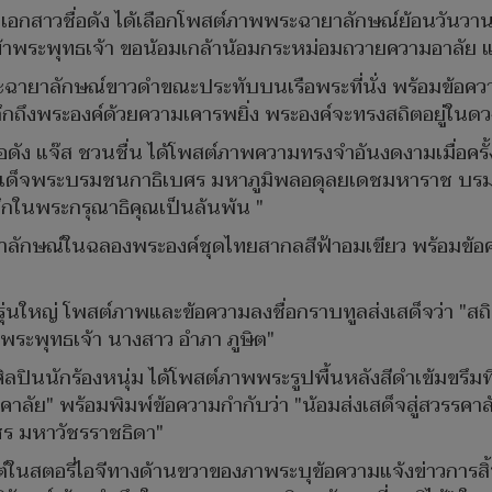
กสาวชื่อดัง ได้เลือกโพสต์ภาพพระฉายาลักษณ์ย้อนวันวานเม
้าพระพุทธเจ้า ขอน้อมเกล้าน้อมกระหม่อมถวายความอาลัย แ
ายาลักษณ์ขาวดำขณะประทับบนเรือพระที่นั่ง พร้อมข้อความ
ำลึกถึงพระองค์ด้วยความเคารพยิ่ง พระองค์จะทรงสถิตอยู่
อดัง แจ๊ส ชวนชื่น ได้โพสต์ภาพความทรงจำอันงดงามเมื่อครั
็จพระบรมชนกาธิเบศร มหาภูมิพลอดุลยเดชมหาราช บรมนาถ
กในพระกรุณาธิคุณเป็นล้นพ้น "
ักษณ์ในฉลองพระองค์ชุดไทยสากลสีฟ้าอมเขียว พร้อมข้อควา
นใหญ่ โพสต์ภาพและข้อความลงชื่อกราบทูลส่งเสด็จว่า "สถิ
้าพระพุทธเจ้า นางสาว อำภา ภูษิต"
ลปินนักร้องหนุ่ม ได้โพสต์ภาพพระรูปพื้นหลังสีดำเข้มขรึม
าลัย" พร้อมพิมพ์ข้อความกำกับว่า "น้อมส่งเสด็จสู่สวรรคาลั
ชร มหาวัชรราชธิดา"
์ในสตอรี่ไอจีทางด้านขวาของภาพระบุข้อความแจ้งข่าวการสิ