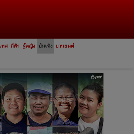
ะเทศ
กีฬา
ผู้หญิง
บันเทิง
ยานยนต์