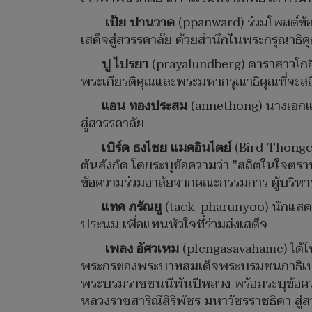
เป้ย ปานวาด
(ppanward) ร่วมโพสต์ข้อค
เสด็จสู่สวรรคาลัย ด้วยสำนึกในพระกรุณาธิคุณ
ปู ไปรยา
(prayalundberg) ดาราสาวโกอิน
พระเกียรติคุณและพระมหากรุณาธิคุณที่จะส
แอน ทองประสม
(annethong) นางเอกและ
สู่สวรรคาลัย
เบิร์ด ธงไชย แมคอินไตย์
(Bird Thongc
ต้นสังกัด โดยระบุข้อความว่า "สถิตในใจตร
ข้อความร่วมอาลัยจากคณะกรรมการ ผู้บริหาร 
แทค ภรัณยู
(tack_pharunyoo) นักแสดง
ประนม เพื่อแทนหัวใจที่ร่วมส่งเสด็จ
เพลง อัศวเหม
(plengasavahame) ได้โพ
พระกรของพระบาทสมเด็จพระบรมชนกาธิเบศร
พระบรมราชชนนีพันปีหลวง พร้อมระบุข้อความ
หลวงราชสาริณีสิริพัชร มหาวัชรราชธิดา สู่ส