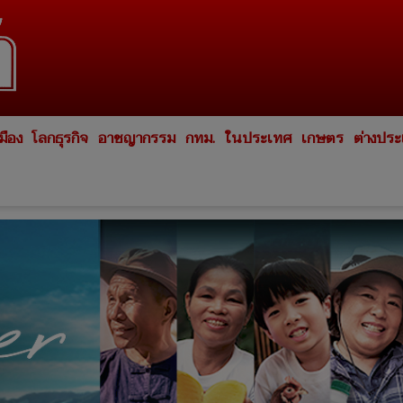
มือง
โลกธุรกิจ
อาชญากรรม
กทม.
ในประเทศ
เกษตร
ต่างปร