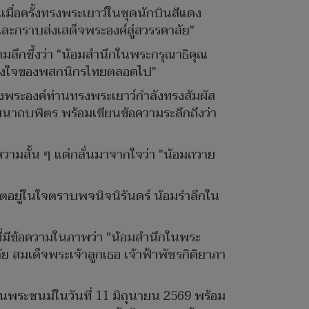
ื่อครั้งทรงพระเยาว์ในชุดนักบินสีแดง
ละกราบส่งเสด็จพระองค์สู่สวรรคาลัย"
ลึกซึ้งว่า "น้อมสำนึกในพระกรุณาธิคุณ
ในดวงใจของพสกนิกรไทยตลอดไป"
้งพระองค์ท่านทรงพระเยาว์กำลังทรงสัมผัส
บพิตร พร้อมเขียนข้อความระลึกถึงว่า
มสั้น ๆ แต่กลั่นมาจากใจว่า "น้อมถวาย
ตอยู่ในใจตราบพจนิจนิรันดร์ น้อมรำลึกใน
ที่มีข้อความในภาพว่า "น้อมสำนึกในพระ
ย สมเด็จพระเจ้าลูกเธอ เจ้าฟ้าพัชรกิติยาภา
้นพระชนม์ในวันที่ 11 มิถุนายน 2569 พร้อม