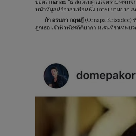
ข้อความอาลัย "ธ สถิตในดวงใจตราบพจนิจนิร
หน้าที่มูลนิธิอาสาเพื่อนพึ่ง (ภาฯ) ยามยา
ม้า อรนภา กฤษฎี
(Ornapa Krisadee) พิ
ลูกเธอ เจ้าฟ้าพัชรกิติยาภา นเรนทิราเทพยว