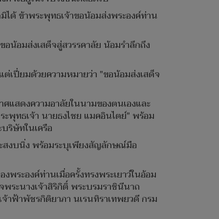
มิได้ ข้าพระพุทธเจ้าขอน้อมส่งพระองค์ท่าน
น้อมส่งเสด็จสู่สวรรคาลัย น้อมรำลึกถึง
ต่เปี่ยมด้วยความหมายว่า "ขอน้อมส่งเสด็จ
ระกาศแสดงความอาลัยในนามของตนเองและ
พระพุทธเจ้า นายธงไชย แมคอินไตย์" พร้อม
บริษัทในเครือ
บนิ่ง พร้อมระบุเพียงสัญลักษณ์มือ
พระองค์ท่านเมื่อครั้งทรงพระเยาว์ในอ้อม
นางเจ้าสิริกิติ์ พระบรมราชินีนาถ
จ้าฟ้าพัชรกิติยาภา นเรนทิราเทพยวดี กรม