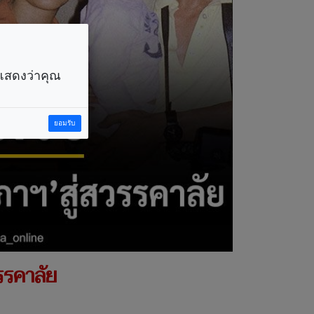
ราแสดงว่าคุณ
ยอมรับ
รรคาลัย