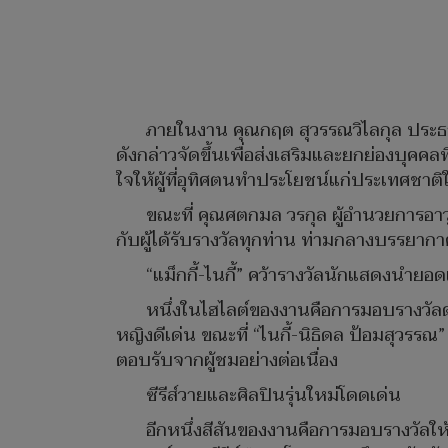
ภายในงาน คุณกฤต สุวรรณวิไลกุล ประธา
ดังกล่าวจัดขึ้นเพื่อส่งเสริมและยกย่องบุคค
ใจให้ผู้ที่อุทิศตนทำประโยชน์แก่ประเทศช
ขณะที่ คุณศตกมล วรกุล ผู้อำนวยการอาวุ
กับผู้ได้รับรางวัลทุกท่าน ท่ามกลางบรรยาก
“แม็กกี้-ไนกี้” คว้ารางวัลนักแสดงนำยอดเ
หนึ่งในไฮไลต์ของงานคือการมอบรางวัลด
หญิงดีเด่น ขณะที่ “ไนกี้-นิธิดล ป้อมสุวรร
ตอบรับจากผู้ชมอย่างต่อเนื่อง
ซีรีส์วายและศิลปินรุ่นใหม่โดดเด่น
อีกหนึ่งสีสันของงานคือการมอบรางวัลให้