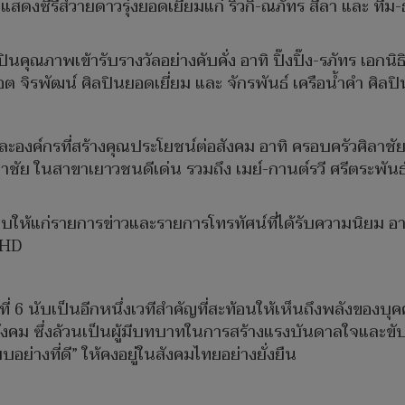
สดงซีรีส์วายดาวรุ่งยอดเยี่ยมแก่ ริวกิ-ณภัทร สีลา และ ทีม-ธ
นคุณภาพเข้ารับรางวัลอย่างคับคั่ง อาทิ ปิ๊งปิ๊ง-รภัทร เอกนิ
ต จิรพัฒน์ ศิลปินยอดเยี่ยม และ จักรพันธ์ เครือน้ำคำ ศิลปิ
ละองค์กรที่สร้างคุณประโยชน์ต่อสังคม อาทิ ครอบครัวศิลา
าชัย ในสาขาเยาวชนดีเด่น รวมถึง เมย์-กานต์รวี ศรีตระพันธ
บให้แก่รายการข่าวและรายการโทรทัศน์ที่ได้รับความนิยม อ
3HD
ที่ 6 นับเป็นอีกหนึ่งเวทีสำคัญที่สะท้อนให้เห็นถึงพลังขอ
งคม ซึ่งล้วนเป็นผู้มีบทบาทในการสร้างแรงบันดาลใจและขับ
ย่างที่ดี” ให้คงอยู่ในสังคมไทยอย่างยั่งยืน