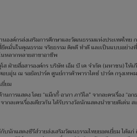
นองค์กรส่งเสริมการศึกษาและวัฒนธรรมแห่งประเทศไทย กล่า
ลที่ยึดมั่นในคุณธรรม จริยธรรม คิดดี ทำดี และเป็นแบบอย่าง
าติในหลากหลายสาขาอาชีพ
โส ฝ่ายสื่อสารองค์กร บริษัท เอ็ม บี เค จำกัด (มหาชน) ให้
าศอบอุ่น ณ รอยัลปาร์ค ศูนย์การค้าพาราไดซ์ ปาร์ค กรุงเท
ยี่ยม
้านการแสดง โดย “แม็กกี้-อาภา ภาวิไล” จากละครเรื่อง “อก
ณ” จากละครเรื่องเดียวกัน ได้รับรางวัลนักแสดงนำชายดีเด่น 
กับนักแสดงซีรีส์วายส่งเสริมวัฒนธรรมไทยยอดเยี่ยม ได้แก่ ก