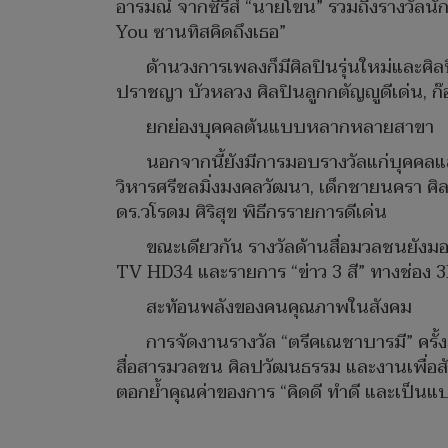
อารมณ์ จากซีรีส์ “นายโขน” รวมถึงรางวัลนักแ
You ซานทิสคิดถึงเธอ”
ด้านวงการเพลงก็มีศิลปินรุ่นใหม่และศิลปิ
ปราชญา บัวหลวง ศิลปินลูกกตัญญูดีเด่น, ก๊อ
ยกย่องบุคคลต้นแบบหลากหลายสาขา
นอกจากนี้ยังมีการมอบรางวัลแก่บุคคลแ
วิหารศรีชลมิ่งมงคลวัฒนา, เด็กชายนครา ศิล
ดร.วโรดม ศิริสุข พิธีกรรายการดีเด่น
ขณะเดียวกัน รางวัลด้านสื่อมวลชนยังมอ
TV HD34 และรายการ “ข่าว 3 สี” ทางช่อง 
สะท้อนพลังของคนคุณภาพในสังคม
การจัดงานรางวัล “ตรีคเณชาบารมี” ครั้ง
สื่อสารมวลชน ศิลปวัฒนธรรม และงานเพื่อสั
ตอกย้ำคุณค่าของการ “คิดดี ทำดี และเป็นแบบอ