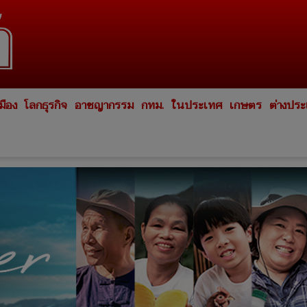
มือง
โลกธุรกิจ
อาชญากรรม
กทม.
ในประเทศ
เกษตร
ต่างปร