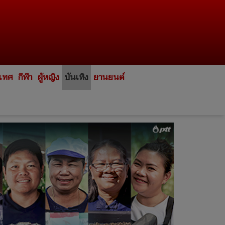
ะเทศ
กีฬา
ผู้หญิง
บันเทิง
ยานยนต์