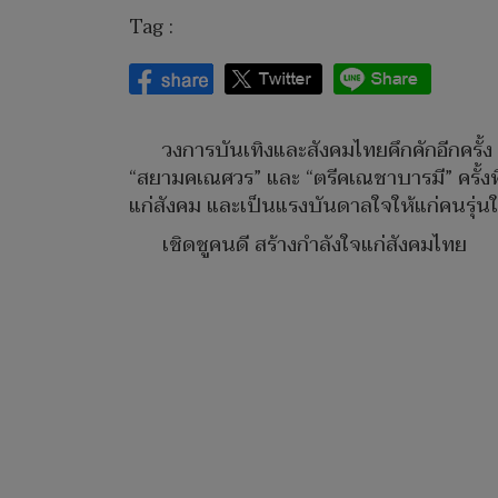
Tag :
วงการบันเทิงและสังคมไทยคึกคักอีกครั้
“สยามคเณศวร” และ “ตรีคเณชาบารมี” ครั้งที
แก่สังคม และเป็นแรงบันดาลใจให้แก่คนรุ่น
เชิดชูคนดี สร้างกำลังใจแก่สังคมไทย