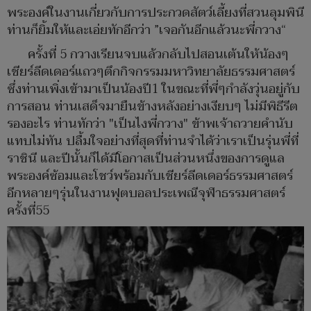
พระองค์ในงานเกี่ยวกับการประกวดสัตว์เลี้ยงที่สวนลุมพินี
ท่านก็ยิ้มให้และเอ่ยทักอีกว่า ”เจอกันอีกแล้วนะพี่กวาง“
ครั้งที่ 5 กวางเรียนจบแล้วกลับไปสอนเต้นให้น้องๆ
เชียร์ลีดเดอร์แถวๆตึกกิจกรรมมหาวิทยาลัยธรรมศาสตร์
ซึ่งท่านเพิ่งเข้ามาเป็นน้องปี1 ในขณะที่พี่ๆกำลังวุ่นอยู่กับ
การสอน ท่านเสด็จมายืนข้างหลังอย่างเงียบๆ ไม่มีพิธีรีต
รองอะไร ท่านทักว่า "เป็นไงพี่กวาง" ข้าพเจ้าถวายคำนับ
แทบไม่ทัน ปลื้มใจอย่างที่สุดที่ท่านจำได้ว่าเราเป็นรุ่นพี่ที่
ราชินี และปีนั้นก็ได้มีโอกาสเป็นส่วนหนึ่งของการดูแล
พระองค์ซ้อมและโชว์พร้อมกับเชียร์ลีดเดอร์ธรรมศาสตร์
อีกหลายๆรุ่นในงานฟุตบอลประเพณีจุฬาธรรมศาสตร์
ครั้งที่55