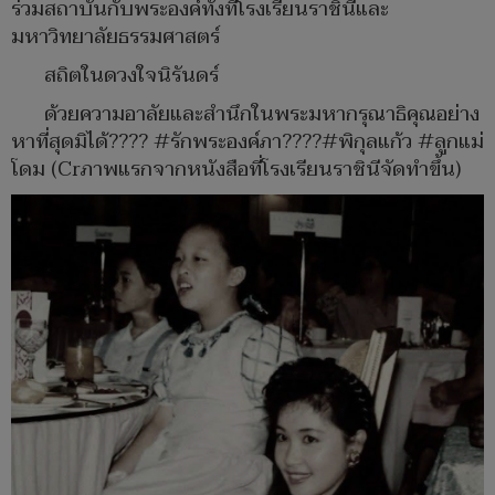
ร่วมสถาบันกับพระองค์ทั้งที่โรงเรียนราชินีและ
มหาวิทยาลัยธรรมศาสตร์
สถิตในดวงใจนิรันดร์
ด้วยความอาลัยและสำนึกในพระมหากรุณาธิคุณอย่าง
หาที่สุดมิได้???? #รักพระองค์ภา????#พิกุลแก้ว #ลูกแม่
โดม (Crภาพแรกจากหนังสือที่โรงเรียนราชินีจัดทำขึ้น)