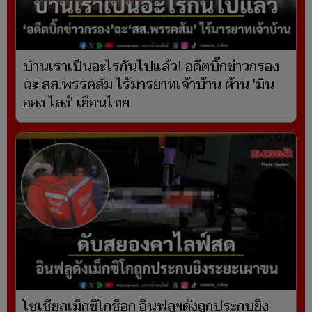
บ้านเราเป็นอะไรกันไปแล้ว! อดีตบิ๊กข่าวกรอง
ฉะ สส.พรรคส้ม ไร้มารยาทเจ้าบ้าน ต้าน 'มิน
ออง ไลง์' เยือนไทย
โซเชียลเม็กซิโกช็อก อินฟลูฯดังถูกประกบยิง