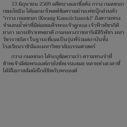
13 มิถุนายน 2569 อดีตนางเอกชื่อดัง กวาง กมลชนก
เขมะโยธิน ได้ออกมาโพสต์ข้อความผ่านเฟซบุ๊กส่วนตัว
"กวาง กมลชนก (Kwang Kamolchanok)" ถึงความทรง
จำแสนล้ำค่าที่มีต่อสมเด็จพระเจ้าลูกเธอ เจ้าฟ้าพัชรกิติ
ยาภา นเรนทิราเทพยวดี กรมหลวงราชสาริณีสิริพัชร มหา
วัชรราชธิดา ในฐานะที่เธอเป็นรุ่นพี่ร่วมสถาบันทั้ง
โรงเรียนราชินีและมหาวิทยาลัยธรรมศาสตร์
กวาง กมลชนก ได้ระบุข้อความว่า ความทรงจำที่
ข้าพเจ้ามีต่อพระองค์ภายังชัดเจนเสมอ หลายช่วงเวลาที่
ได้มีโอกาสสัมผัสใกล้ชิดกับพระองค์