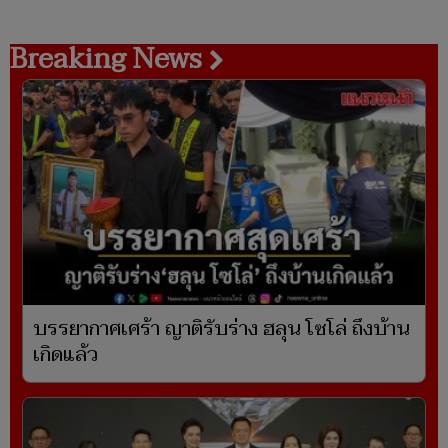
Breaking News
บรรยากาศเศร้า ญาติรับร่าง ฮลุน โซโล่ ถึงบ้าน
เกิดแล้ว