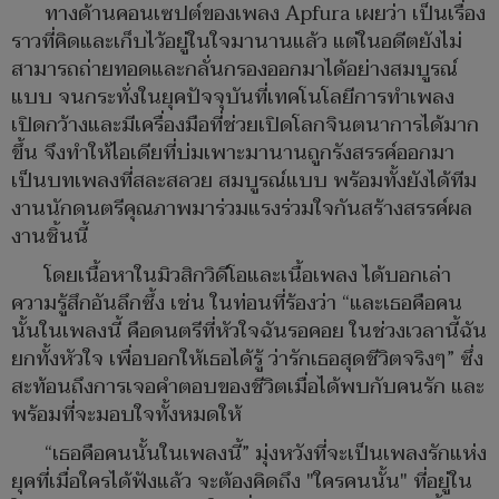
ทางด้านคอนเซปต์ของเพลง Apfura เผยว่า เป็นเรื่อง
ราวที่คิดและเก็บไว้อยู่ในใจมานานแล้ว แต่ในอดีตยังไม่
สามารถถ่ายทอดและกลั่นกรองออกมาได้อย่างสมบูรณ์
แบบ จนกระทั่งในยุคปัจจุบันที่เทคโนโลยีการทำเพลง
เปิดกว้างและมีเครื่องมือที่ช่วยเปิดโลกจินตนาการได้มาก
ขึ้น จึงทำให้ไอเดียที่บ่มเพาะมานานถูกรังสรรค์ออกมา
เป็นบทเพลงที่สละสลวย สมบูรณ์แบบ พร้อมทั้งยังได้ทีม
งานนักดนตรีคุณภาพมาร่วมแรงร่วมใจกันสร้างสรรค์ผล
งานชิ้นนี้
โดยเนื้อหาในมิวสิกวิดีโอและเนื้อเพลง ได้บอกเล่า
ความรู้สึกอันลึกซึ้ง เช่น ในท่อนที่ร้องว่า “และเธอคือคน
นั้นในเพลงนี้ คือดนตรีที่หัวใจฉันรอคอย ในช่วงเวลานี้ฉัน
ยกทั้งหัวใจ เพื่อบอกให้เธอได้รู้ ว่ารักเธอสุดชีวิตจริงๆ” ซึ่ง
สะท้อนถึงการเจอคำตอบของชีวิตเมื่อได้พบกับคนรัก และ
พร้อมที่จะมอบใจทั้งหมดให้
“เธอคือคนนั้นในเพลงนี้” มุ่งหวังที่จะเป็นเพลงรักแห่ง
ยุคที่เมื่อใครได้ฟังแล้ว จะต้องคิดถึง "ใครคนนั้น" ที่อยู่ใน