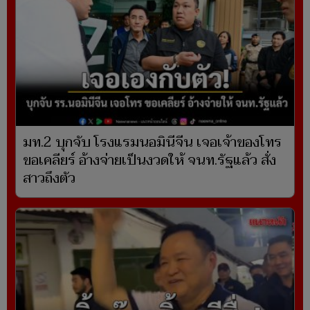
มท.2 บุกจับ โรงแรมนอมินีจีน เจอเจ้าของโทร
ขอเคลียร์ อ้างจ่ายเป็นงวดให้ จนท.รัฐแล้ว สั่ง
สาวถึงตัว