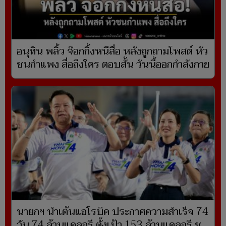
อนุทิน พลิ้ว จ๊อกกิ้งหนีสื่อ หลังถูกถามโพสต์ หัว
ชนกำแพง สื่อถึงใคร ตอบสั้น วันนี้ออกกำลังกาย
นายกฯ นำเต้นแอโรบิค ประกาศความสำเร็จ 74
วัน 74 ล้านแคลอรี ตั้งเป้า 153 ล้านแคลอรี ชู