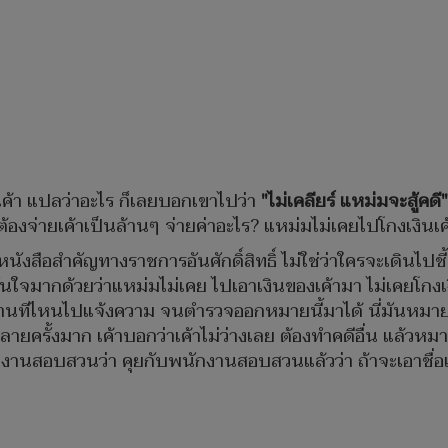
งเค้า แปลว่าอะไร ก็เลยบอกเขาไปว่า
"ไม่เคลียร์ แหม่มจะสู้คดี
มต้องจ่ายเค้าเป็นล้านๆ จ่ายค่าอะไร? แหม่มไม่เคยไปโกงเงินเ
คือหนังสือสำคัญทางราชการอันศักดิ์สิทธิ์ ไม่ใช่ว่าใครจะเดินไป
มั่นใจมากด้วยว่าแหม่มไม่เคย ไปเอาเงินของเค้ามา ไม่เคยโกง
นทีไหนไปแจ้งความ จนตำรวจออกหมายนี้มาได้ นี่มันหมายเรีย
รั้งมาก เค้าบอกว่าเค้าไม่ว่างเลย ต้องทำคดีอื่น แล้วหมายนี้
กงงานสอบสวนว่า คุยกับพนักงานสอบสวนแล้วว่า ถ้าจะเอาชื่