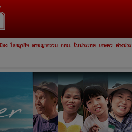
มือง
โลกธุรกิจ
อาชญากรรม
กทม.
ในประเทศ
เกษตร
ต่างปร