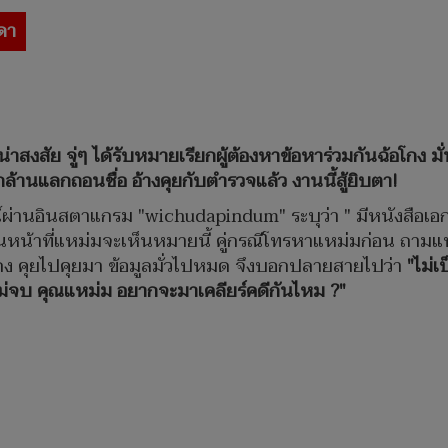
ุดา
งสัย จู่ๆ ได้รับหมายเรียกผู้ต้องหาข้อหาร่วมกันฉ้อโกง มั่น
กล้านแลกถอนชื่อ อ้างคุยกับตำรวจแล้ว งานนี้สู้ยิบตา!
รณ์ผ่านอินสตาแกรม
"wichudapindum"
ระบุว่า " มีหนังสือเ
อนหน้าที่แหม่มจะเห็นหมายนี้ คู่กรณีโทรหาแหม่มก่อน ถามแ
กง คุยไปคุยมา ข้อมูลมั่วไปหมด จึงบอกปลายสายไปว่า
"ไม่เ
งไม่จบ คุณแหม่ม อยากจะมาเคลียร์คดีกันไหม ?"