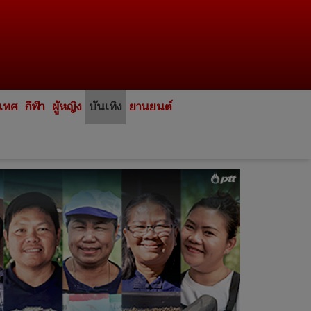
ะเทศ
กีฬา
ผู้หญิง
บันเทิง
ยานยนต์