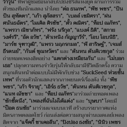
ว้าวุ่น
”
ที่พาผู้ชมย้อนกลับไปยังซีรีส์แห่งยุค ผ่านการรวม
ตัวของทีมนักแสดง นำโดย
“
ต่อ ธนภพ
”, “
พีช พชร
”, “
ปัน
ปัน สุทัตตา
”, “
เก้า สุภัสสรา
”, “
เบลล์ เขมิศรา
”, “
ฝน
ศนันธฉัตร
”, “
ไมเคิล ศิรชัช
”, “
ตั้ว คณิศร
”, “
ท็อป ณภัทร
”,
“
แพรวา ณิชาภัทร
”, “
ฟรัง นรีกุล
”, “
แบงค์ ธิติ
”, “
สกาย
วงศ์รวี
”, “
อัด อวัช
”, “
ต้าเหนิง กัญญาวีร์
”, “
โอบ โอบนิธิ
”,
“
มาร์ช จุฑาวุฒิ
”, “
แพรว นฤภรกมล
”, “
พี สาริษฐ์
”, “
เจมส์
ธีรดนย์
”, “
กันต์ ชุณหวัตร
”
และ
“
ต้นหน ตันติเวชกุล
”
ร่วม
ถ่ายทอดเพลงฮิตอย่าง
“
แตกต่างเหมือนกัน
”
และ
“
ไม่บอก
เธอ
”
ปลุกความทรงจำวัยรุ่นให้กลับมามีชีวิตอีกครั้ง ความ
สนุกเดินหน้าต่อแบบไม่มีพักกับช่วง
“SuckSeed
ห่วยขั้น
เทพ
”
ที่รวมตัวนักแสดงจากภาพยนตร์เรื่องดัง ทั้ง “
พีช
พชร
”, “
เก้า จิรายุ
”, “
เอิร์ธ ธวัช
”, “
ต้นหน ตันติเวชกุล
”,
“
แนท ณัชชา
”
และ
“
ท็อป ณภัทร
”มาร่วมถ่ายทอดเพลง
“
ซักซี้ดนึง
”, “
เพลงที่ฉันไม่ได้แต่ง
”
และ
“
บุษบา
”
โดยมี
“
ป๊อด ธนชัย
”
มาร่วมแจมบนเวที สร้างบรรยากาศแห่ง
มิตรภาพตลอดโชว์ ก่อนส่งต่อความสนุกผ่านเมดเลย์เพลง
ฮิตจาก
“
แจ็คกี้ ชาเคอลีน
”, “
ปิงปอง ธงชัย
”, “
นินิว เพชร