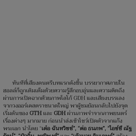
ทันทีที่เสียงดนตรีบทแรกดังขึ้น บรรยากาศภายใน
ฮอลล์ก็ถูกเติมเต็มด้วยความรู้สึกอบอุ่นและความคิดถึง
ผ่านการเปิดฉากด้วยภาพโลโก้ GDH และเสียงบรรเลง
จากวงออร์เคสตราขนาดใหญ่ พาผู้ชมย้อนกลับไปยังจุด
เริ่มต้นของ
GTH
และ
GDH
ผ่านภาพจำจากภาพยนตร์
เรื่องต่างๆ มากมาย ก่อนนำส่งเข้าโชว์เปิดตัวจากแก๊ง
พระเอก นำโดย “
เต๋อ ฉันทวิชช์
”, “
ต่อ ธนภพ
”, “
ไอซ์ซึ ณัฐ