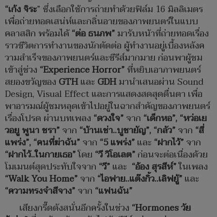
“
เก้ง จิระ
” ซึ่งเลือกใช้การถ่ายทำด้วยฟิล์ม 16 มิลลิเมตร
เพื่อถ่ายทอดเสน่ห์และกลิ่นอายของภาพยนตร์ในแบบ
คลาสสิก พร้อมได้
“
ต่อ ธนภพ
”
มารับหน้าที่ถ่ายทอดเรื่อง
ราวชีวิตการทำงานของนักตัดต่อ ผู้ทำงานอยู่เบื้องหลังค
วามสำเร็จของภาพยนตร์และซีรีส์มากมาย ก่อนพาผู้ชม
เข้าสู่ช่วง
“Experience Horror”
ที่หยิบเอาภาพยนตร์
สยองขวัญของ
GTH
และ
GDH
มานำเสนอผ่าน Sound
Design, Visual Effect และการแสดงสดสุดตื่นตา เพื่อ
พาอารมณ์ผู้ชมหลุดเข้าไปอยู่ในฉากสำคัญของภาพยนตร์
เรื่องโปรด ผ่านบทเพลง
“
ดวงใจ
”
จาก
“
เด็กหอ
”, “
หว่อเย
วอยู พูนา ชรา
”
จาก
“
บ้านเช่า
..
บูชายัญ
”,
“
กลัว
”
จาก
“
สี่
แพร่ง
”, “
คนที่ฆ่าฉัน
”
จาก
“5
แพร่ง
”
และ
“
ฝากไว้
”
จาก
“
ฝากไว้
..
ในกายเธอ
”
โดย
“
วี วิโอเลต
”
ก่อนจะต่อเนื่องด้วย
โมเมนต์สุดประทับใจจาก
“
วี
”
และ
“
อ้อง สุรสีห์
”
ในเพลง
“Walk You Home”
จาก
“
ไอฟาย
..
แต๊งกิ้ว
..
เลิฟยู้
”
และ
“
ความทรงจำสีจาง
”
จาก
“
แฟนฉัน
”
เสียงกรี๊ดดังสนั่นอีกครั้งในช่วง
“Hormones
วัย