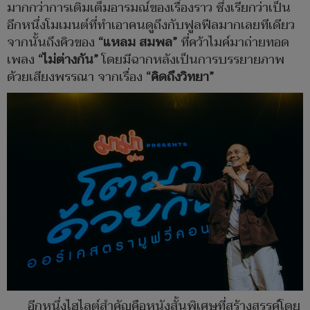
มากกว่าการเติมเต็มอารมณ์ของเรื่องราว ซึ่งเรียกว่าเป็น
อีกหนึ่งโมเมนต์ที่ทำเอาคนดูถึงกับฟูลฟีลมากเลยทีเดียว
จากนั้นถึงคิวของ
“
แหลม สมพล
”
ที่คว้าไมค์มาถ่ายทอด
เพลง
“
ไม่ต่างกัน
”
โดยมีฉากหลังเป็นการบรรยายภาพ
ด้วยเสียงพรรณา จากเรื่อง
“
คิดถึงวิทยา
”
อีกหนึ่งไฮไลต์สำคัญคือหนังสั้นพิเศษที่สร้างสรรค์โดย