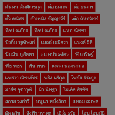
ต้นหน ตันติเวชกุล
ต่อ ธนภพ
ต่อ ธนภพ
ตั้ว คณิศร
ต้าเหนิง กัญญาวีร์
เต๋อ ฉันทวิชช์
ท็อป ณภัทร
ท็อป ณภัทร
แนท ณัชชา
บิวกิ้น พุฒิพงศ์
เบลล์ เขมิศรา
แบงค์ ธิติ
ปันปัน สุทัตตา
ฝน ศนันธฉัตร
พี สาริษฐ์
พีช พชร
พีช พชร
แพรว นฤภรกมล
แพรวา ณิชาภัทร
ฟรัง นรีกุล
โฟกัส จีระกูล
มาร์ช จุฑาวุฒิ
มิว นิษฐา
ไมเคิล ศิรชัช
สกาย วงศ์รวี
หนูนา หนึ่งธิดา
แหลม สมพล
อัด อวัช
อิงฟ้า วราหะ
เอิร์ธ ธวัช
โอบ โอบนิธิ