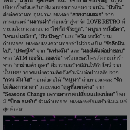
รัตน์
”, “
บิวกิ้น พุฒิพงศ์
”
และ
“
เจ้านาย จินเจษฎ์
”
สร้าง
เสียงกรี๊ดตั้งแต่วินาทีแรกของการแสดง จากนั้น “
บิวกิ้น
”
ส่งต่อความอบอุ่นผ่านบทเพลง
“
สวยงามเสมอ
”
จาก
ภาพยนตร์
“
หลานม่า
”
ก่อนเข้าสู่พาร์ต
LOVE RETRO
ที่
รวมแก๊งนางเอกอย่าง
“
โฟกัส จีระกูล
”, “
หนูนา หนึ่งธิดา
”,
“
เจนเย่ เมธิกา
”, “
มิว นิษฐา
”
และ
“
คริส หอวัง
”
ร่วม
ถ่ายทอดบทเพลงแห่งความทรงจำไม่ว่าจะเป็น
“
รักคือฝัน
ไป
”, “
ประตูใจ
”
จาก
“
แฟนฉัน
”
และ
“
มองได้แต่อย่าชอบ
”
จาก
“ATM
เออรัก
…
เออเร่อ
”
พร้อมเซอร์ไพรส์ความน่ารัก
จาก
“
อาม่าแต๋ว อุษา
”
ที่มาร่วมสร้างสีสันให้กับโชว์ จาก
นั้นบรรยากาศแห่งความคิดถึงดำเนินต่อผ่านคลิปจาก
“
กวน มึน โฮ
”
ก่อนส่งต่อให้
“
หนูนา
”
ถ่ายทอดเพลง
“
รัก
ไม่ต้องการเวลา
”
และเพลง
“
ฤดูที่แตกต่าง
”
จาก
“Seasons Change
เพราะอากาศเปลี่ยนแปลงบ่อย
”
โดย
มี
“
ป๊อด ธนชัย
”
ร่วมถ่ายทอดบทเพลงพร้อมสร้างโมเมนต์
สุดพิเศษ