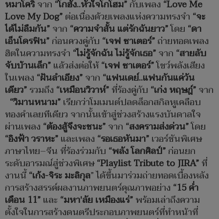
หมาโคริ
จาก
“
โกฮัง
..
หัวใจโกโฮม
”
กับเพลง
“Love Me
Love My Dog”
ต่อเนื่องด้วยเพลงแห่งความทรงจำ
“
จะ
ได้ไม่ลืมกัน
”
จาก
“
ความจำสั้น แต่รักฉันยาว
”
โดย
“
ดา
เอ็นโดรฟิน
”
ก่อนควงคู่กับ
“
เจฟ ซาเตอร์
”
ถ่ายทอดเพลง
ฮิตในความทรงจำ
“
ไม่รู้จักฉัน ไม่รู้จักเธอ
”
จาก
“
สายลับ
จับบ้านเล็ก
”
แล้วส่งต่อให้
“
เจฟ ซาเตอร์
”
โชว์พลังเสียง
ในเพลง
“
ฝันลำเอียง
”
จาก
“
แฟนเดย์
..
แฟนกันแค่วัน
เดียว
”
รวมถึง
“
เหมือนวิวาห์
”
ที่ร้องคู่กับ
“
เก่ง หฤษฎ์
”
จาก
“
วิมานหนาม
”
เรียกว่าโมเมนต์ปลดล็อกสกิลหูเคลือบ
ทองคำเลยทีเดียว จากนั้นเข้าสู่ช่วงสร้างแรงบันดาลใจ
ผ่านเพลง
“
ต้องสู้จึงจะชนะ
”
จาก
“
สงครามส่งด่วน
”
โดย
“
อิงฟ้า วราหะ
”
และเพลง
“
รอเธอหันมา
”
เวอร์ชันพิเศษ
ภาษาไทย–จีน ที่ร้องร่วมกับ
“
พลัง โลกศิลป์
”
ก่อนยก
ระดับอารมณ์สู่ช่วงพิเศษ
“Playlist Tribute to JIRA”
ที่
งานนี้
“
เก้ง
-
จิระ มะลิกุล
” ได้ขึ้นมาร่วมถ่ายทอดเบื้องหลัง
การสร้างสรรค์ผลงานภาพยนตร์คุณภาพอย่าง
“15
ค่ำ
เดือน
11”
และ
“
มหา
'
ลัย เหมืองแร่
”
พร้อมเล่าถึงความ
ตั้งใจในการสร้างดนตรีประกอบภาพยนตร์ที่ทำหน้าที่