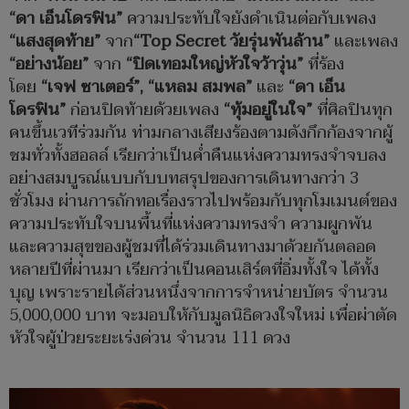
“
ดา เอ็นโดรฟิน
”
ความประทับใจยังดำเนินต่อกับเพลง
“
แสงสุดท้าย
”
จาก
“Top Secret
วัยรุ่นพันล้าน
”
และเพลง
“
อย่างน้อย
”
จาก
“
ปิดเทอมใหญ่หัวใจว้าวุ่น
”
ที่ร้อง
โดย
“
เจฟ ซาเตอร์
”, “
แหลม สมพล
”
และ
“
ดา เอ็น
โดรฟิน
”
ก่อนปิดท้ายด้วยเพลง
“
ทุ้มอยู่ในใจ
”
ที่ศิลปินทุก
คนขึ้นเวทีร่วมกัน ท่ามกลางเสียงร้องตามดังกึกก้องจากผู้
ชมทั่วทั้งฮอลล์ เรียกว่าเป็นค่ำคืนแห่งความทรงจำจบลง
อย่างสมบูรณ์แบบกับบทสรุปของการเดินทางกว่า 3
ชั่วโมง ผ่านการถักทอเรื่องราวไปพร้อมกับทุกโมเมนต์ของ
ความประทับใจบนพื้นที่แห่งความทรงจำ ความผูกพัน
และความสุขของผู้ชมที่ได้ร่วมเดินทางมาด้วยกันตลอด
หลายปีที่ผ่านมา เรียกว่าเป็นคอนเสิร์ตที่อิ่มทั้งใจ ได้ทั้ง
บุญ เพราะรายได้ส่วนหนึ่งจากการจำหน่ายบัตร จำนวน
5,000,000 บาท จะมอบให้กับมูลนิธิดวงใจใหม่ เพื่อผ่าตัด
หัวใจผู้ป่วยระยะเร่งด่วน จำนวน 111 ดวง