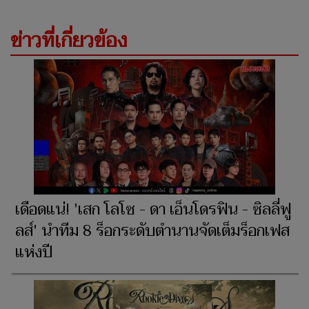
ข่าวที่เกี่ยวข้อง
เดือดแน่! 'เสก โลโซ - ดา เอ็นโดรฟิน - ซิลลี่ฟู
ลส์' นำทีม 8 ร็อกระดับตำนานจัดเต็มร็อกเฟส
แห่งปี