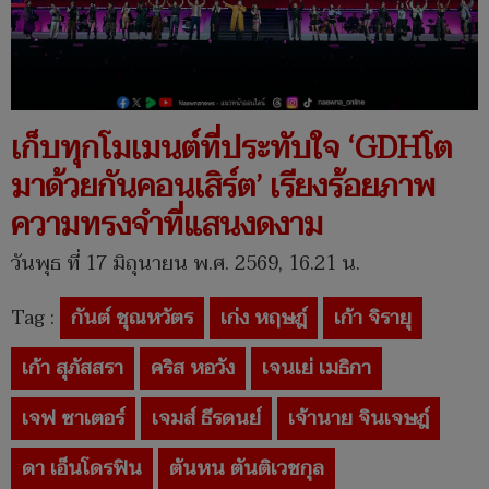
เก็บทุกโมเมนต์ที่ประทับใจ ‘GDHโต
มาด้วยกันคอนเสิร์ต’ เรียงร้อยภาพ
ความทรงจำที่แสนงดงาม
วันพุธ ที่ 17 มิถุนายน พ.ศ. 2569, 16.21 น.
Tag :
กันต์ ชุณหวัตร
เก่ง หฤษฎ์
เก้า จิรายุ
เก้า สุภัสสรา
คริส หอวัง
เจนเย่ เมธิกา
เจฟ ซาเตอร์
เจมส์ ธีรดนย์
เจ้านาย จินเจษฎ์
ดา เอ็นโดรฟิน
ต้นหน ตันติเวชกุล