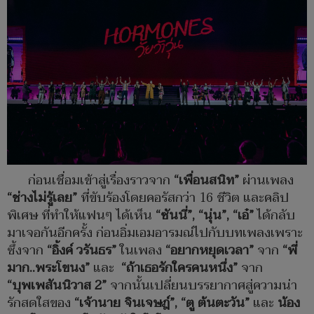
ก่อนเชื่อมเข้าสู่เรื่องราวจาก
“
เพื่อนสนิท
”
ผ่านเพลง
“
ช่างไม่รู้เลย
”
ที่ขับร้องโดยคอรัสกว่า 16 ชีวิต และคลิป
พิเศษ ที่ทำให้แฟนๆ ได้เห็น
“
ซันนี่
”, “
นุ่น
”, “
เอ๋
”
ได้กลับ
มาเจอกันอีกครั้ง ก่อนอิ่มเอมอารมณ์ไปกับบทเพลงเพราะ
ซึ้งจาก
“
อิ้งค์ วรันธร
”
ในเพลง
“
อยากหยุดเวลา
”
จาก
“
พี่
มาก
..
พระโขนง
”
และ
“
ถ้าเธอรักใครคนหนึ่ง
”
จาก
“
บุพเพสันนิวาส
2”
จากนั้นเปลี่ยนบรรยากาศสู่ความน่า
รักสดใสของ
“
เจ้านาย จินเจษฎ์
”, “
ตู ต้นตะวัน
”
และ
น้อง