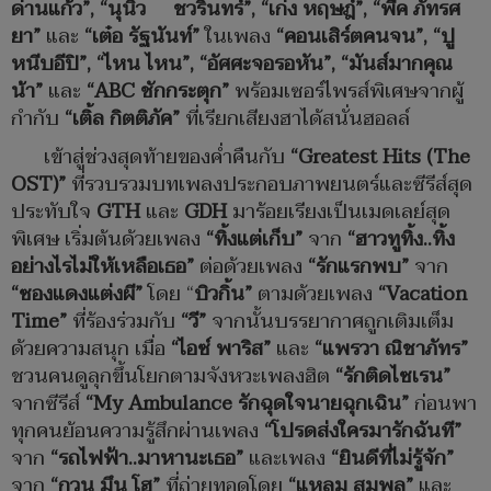
ด่านแก้ว
”, “
นุนิว ชวรินทร์
”, “
เก่ง หฤษฎ์
”, “
พีค ภัทรศ
ยา
”
และ
“
เต๋อ รัฐนันท์
”
ในเพลง
“
คอนเสิร์ตคนจน
”, “
ปู
หนีบอีปิ
”, “
ไหน ไหน
”, “
อัศศะจอรอหัน
”, “
มันส์มากคุณ
น้า
”
และ
“ABC
ชักกระตุก
”
พร้อมเซอร์ไพรส์พิเศษจากผู้
กำกับ
“
เติ้ล กิตติภัค
”
ที่เรียกเสียงฮาได้สนั่นฮอลล์
เข้าสู่ช่วงสุดท้ายของค่ำคืนกับ
“Greatest Hits (The
OST)”
ที่รวบรวมบทเพลงประกอบภาพยนตร์และซีรีส์สุด
ประทับใจ
GTH
และ
GDH
มาร้อยเรียงเป็นเมดเลย์สุด
พิเศษ เริ่มต้นด้วยเพลง
“
ทิ้งแต่เก็บ
”
จาก
“
ฮาวทูทิ้ง
..
ทิ้ง
อย่างไรไม่ให้เหลือเธอ
”
ต่อด้วยเพลง
“
รักแรกพบ
”
จาก
“
ซองแดงแต่งผี
”
โดย “
บิวกิ้น
”
ตามด้วยเพลง
“Vacation
Time”
ที่ร้องร่วมกับ
“
วี
”
จากนั้นบรรยากาศถูกเติมเต็ม
ด้วยความสนุก เมื่อ
“
ไอซ์ พาริส
”
และ
“
แพรวา ณิชาภัทร
”
ชวนคนดูลุกขึ้นโยกตามจังหวะเพลงฮิต
“
รักติดไซเรน
”
จากซีรีส์
“My Ambulance
รักฉุดใจนายฉุกเฉิน
”
ก่อนพา
ทุกคนย้อนความรู้สึกผ่านเพลง
“
โปรดส่งใครมารักฉันที
”
จาก
“
รถไฟฟ้า
..
มาหานะเธอ
”
และเพลง
“
ยินดีที่ไม่รู้จัก
”
จาก
“
กวน มึน โฮ
”
ที่ถ่ายทอดโดย
“
แหลม สมพล
”
และ