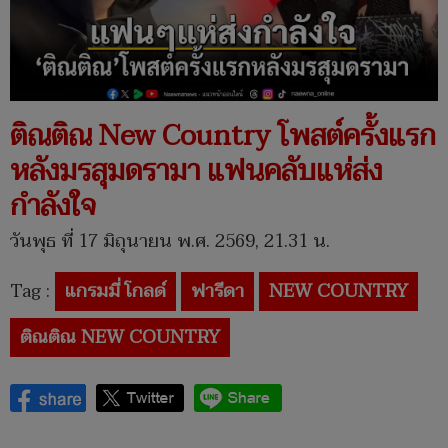
ติณติณ New Country โพสต์ครั้งแรก
หลังมรสุมดรามา แฟนคลับแห่ส่ง
กำลังใจ
วันพุธ ที่ 17 มิถุนายน พ.ศ. 2569, 21.31 น.
Tag :
แกรมมี่ โกลด์
ฟารีดา
NEW COUNTRY
ติณติณ NEW COUNTRY