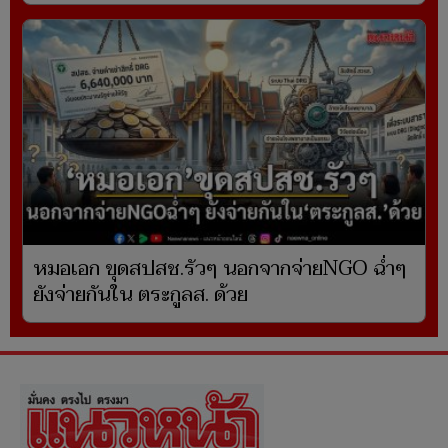
หมอเอก ขุดสปสช.รัวๆ นอกจากจ่ายNGO ฉ่ำๆ
ยังจ่ายกันใน ตระกูลส. ด้วย