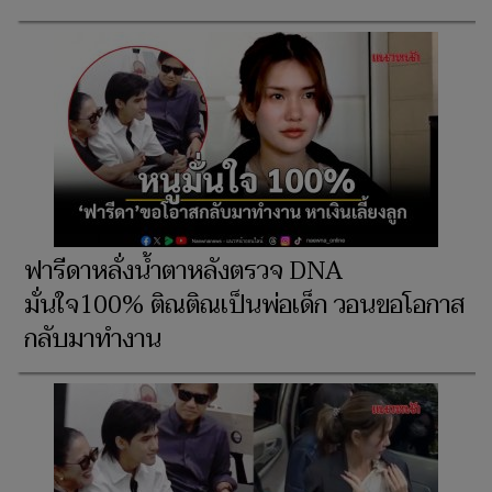
ฟารีดาหลั่งน้ำตาหลังตรวจ DNA
มั่นใจ100% ติณติณเป็นพ่อเด็ก วอนขอโอกาส
กลับมาทำงาน