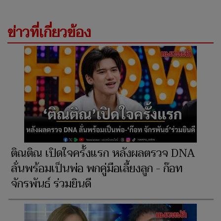
ข่าวที่เกี่ยวข้อง
ติณติณ เปิดใจครั้งแรก หลังผลตรวจ DNA
ลั่นพร้อมเป็นพ่อ พกคู่มือเลี้ยงลูก - ก๊อท
จักรพันธ์ ร่วมยินดี