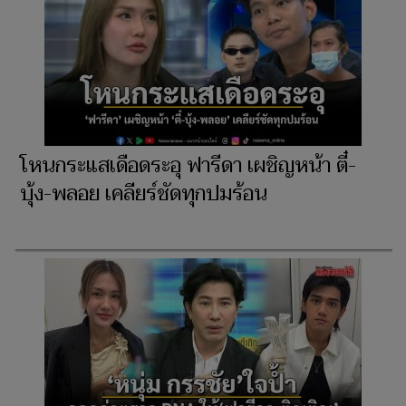
โหนกระแสเดือดระอุ ฟารีดา เผชิญหน้า ตี๋-
บุ้ง-พลอย เคลียร์ชัดทุกปมร้อน