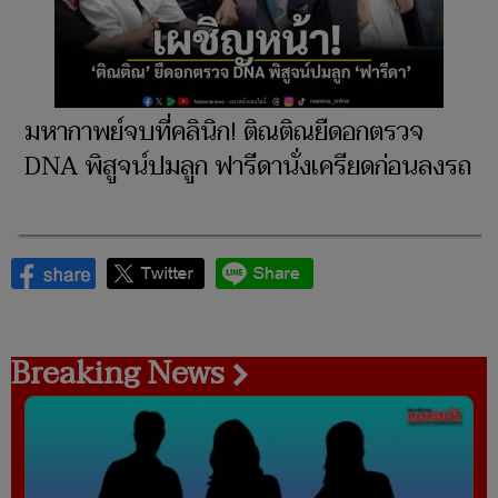
มหากาพย์จบที่คลินิก! ติณติณยืดอกตรวจ
DNA พิสูจน์ปมลูก ฟารีดานั่งเครียดก่อนลงรถ
Breaking News