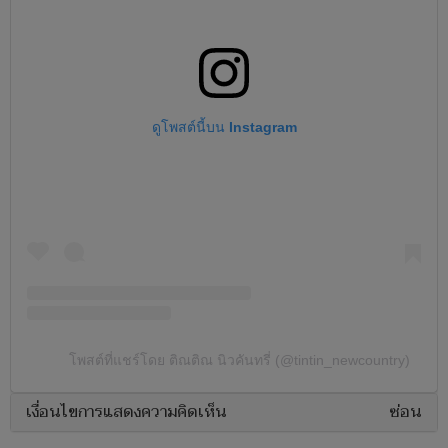
ดูโพสต์นี้บน Instagram
โพสต์ที่แชร์โดย ติณติณ นิวคันทรี่ (@tintin_newcountry)
เงื่อนไขการแสดงความคิดเห็น
ซ่อน