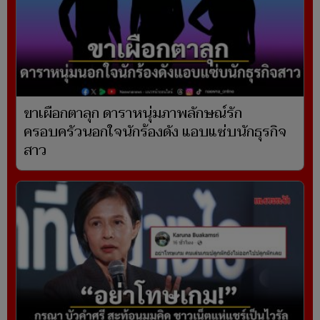
ขาเผือกตาลุก ดาราหนุ่มภาพลักษณ์รัก
ครอบครัวนอกใจนักร้องดัง แอบแซ่บนักธุรกิจ
สาว