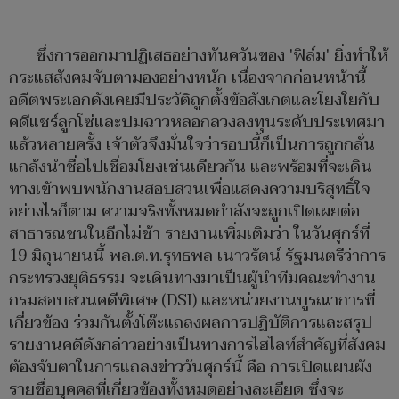
ซึ่งการออกมาปฏิเสธอย่างทันควันของ 'ฟิล์ม' ยิ่งทำให้
กระแสสังคมจับตามองอย่างหนัก เนื่องจากก่อนหน้านี้
อดีตพระเอกดังเคยมีประวัติถูกตั้งข้อสังเกตและโยงใยกับ
คดีแชร์ลูกโซ่และปมฉาวหลอกลวงลงทุนระดับประเทศมา
แล้วหลายครั้ง เจ้าตัวจึงมั่นใจว่ารอบนี้ก็เป็นการถูกกลั่น
แกล้งนำชื่อไปเชื่อมโยงเช่นเดียวกัน และพร้อมที่จะเดิน
ทางเข้าพบพนักงานสอบสวนเพื่อแสดงความบริสุทธิ์ใจ
อย่างไรก็ตาม ความจริงทั้งหมดกำลังจะถูกเปิดเผยต่อ
สาธารณชนในอีกไม่ช้า รายงานเพิ่มเติมว่า ในวันศุกร์ที่
19 มิถุนายนนี้ พล.ต.ท.รุทธพล เนาวรัตน์ รัฐมนตรีว่าการ
กระทรวงยุติธรรม จะเดินทางมาเป็นผู้นำทีมคณะทำงาน
กรมสอบสวนคดีพิเศษ (DSI) และหน่วยงานบูรณาการที่
เกี่ยวข้อง ร่วมกันตั้งโต๊ะแถลงผลการปฏิบัติการและสรุป
รายงานคดีดังกล่าวอย่างเป็นทางการไฮไลท์สำคัญที่สังคม
ต้องจับตาในการแถลงข่าววันศุกร์นี้ คือ การเปิดแผนผัง
รายชื่อบุคคลที่เกี่ยวข้องทั้งหมดอย่างละเอียด ซึ่งจะ