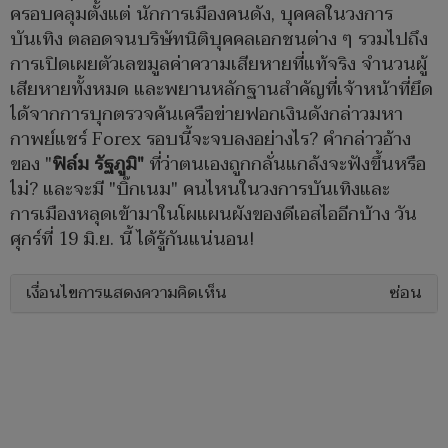
ครอบคลุมตั้งแต่ นักการเมืองคนดัง, บุคคลในวงการ
บันเทิง ตลอดจนบริษัทนิติบุคคลเอกชนต่าง ๆ รวมไปถึง
การเปิดเผยตัวเลขมูลค่าความเสียหายที่แท้จริง จำนวนผู้
เสียหายทั้งหมด และพยานหลักฐานสำคัญที่เจ้าหน้าที่ยึด
ได้จากการบุกตรวจค้นเครือข่ายฟอกเงินดังกล่าวมหา
กาพย์แชร์ Forex รอบนี้จะจบลงอย่างไร? คำกล่าวอ้าง
ของ "
ฟิล์ม รัฐภูมิ"
ที่ว่าตนเองถูกกลั่นแกล้งจะฟังขึ้นหรือ
ไม่? และจะมี "บิ๊กเนม" คนไหนในวงการบันเทิงและ
การเมืองหลุดเข้ามาในโผแผนผังของดีเอสไออีกบ้าง วัน
ศุกร์ที่ 19 มิ.ย. นี้ ได้รู้กันแน่นอน!
เงื่อนไขการแสดงความคิดเห็น
ซ่อน