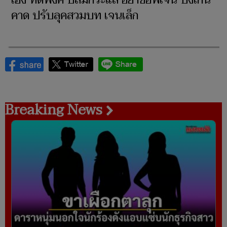
เฮง ทัตพงศ์ ปลื้มกระแส อย่าขอพี่เจน ปังเกิน
คาด ปรับลุคสวมบท เจนเล็ก
Breaking News