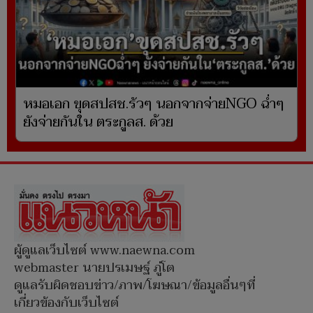
หมอเอก ขุดสปสช.รัวๆ นอกจากจ่ายNGO ฉ่ำๆ
ยังจ่ายกันใน ตระกูลส. ด้วย
ผู้ดูแลเว็บไซต์ www.naewna.com
webmaster นายปรเมษฐ์ ภู่โต
ดูแลรับผิดชอบข่าว/ภาพ/โฆษณา/ข้อมูลอื่นๆที่
เกี่ยวข้องกับเว็บไซต์