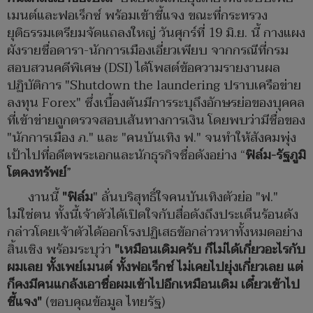
เมนต์และฟอเร็กซ์ พร้อมเข้าชี้แจง ขณะที่กระทรวง
ยุติธรรมเตรียมจัดแถลงใหญ่ วันศุกร์ที่ 19 มิ.ย. นี้ กางแผง
ผังรายชื่อดารา-นักการเมืองเอี่ยวเพียบ จากกรณีที่กรม
สอบสวนคดีพิเศษ (DSI) ได้โพสต์ข้อความรายงานผล
ปฏิบัติการ "Shutdown the laundering ปราบเครือข่าย
ลงทุน Forex" ซึ่งเบื้องต้นมีการระบุถึงอักษรย่อของบุคคล
ที่เข้าข่ายถูกตรวจสอบเส้นทางการเงิน โดยพบว่ามีชื่อของ
"นักการเมือง ภ." และ "คนบันเทิง ฟ." จนทำให้สังคมพุ่ง
เป้าไปที่อดีตพระเอกและนักธุรกิจชื่อดังอย่าง “
ฟิล์ม-รัฐภูมิ
โตคงทรัพย์
”
งานนี้
"ฟิล์ม
" ลั่นบริสุทธิ์ใจคนบันเทิงตัวย่อ "ฟ."
ไม่ใช่ตน ทั้งนี้เจ้าตัวได้เปิดใจกับสื่อดังถึงประเด็นร้อนดัง
กล่าวโดยเจ้าตัวได้ออกโรงปฏิเสธข้อกล่าวหาทั้งหมดอย่าง
สิ้นเชิง พร้อมระบุว่า
"เหมือนเดิมครับ ก็ไม่ได้เกี่ยวอะไรกับ
ผมเลย ทั้งเพย์เมนต์ ทั้งฟอเร็กซ์ ไม่เคยไปยุ่งเกี่ยวเลย แต่
ก็คงมีคนแกล้งเอาชื่อผมเข้าไปอีกเหมือนเดิม เดี๋ยวเข้าไป
ชี้แจง"
(ขอบคุณข้อมูล ไทยรัฐ)