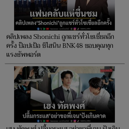
คลิปเพลง Shonichi ถูกแชร์ทั่วโซเชี่ยลอีก
ครั้ง ป๊อปเป้อ ชิไฮนิน BNK48 ขอบคุณทุก
แรงซัพพอร์ต