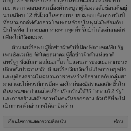
อาญา 2 กระทงเกี่ยวกับอาวุธปืนทันทีเมื่อวันจันทร์ ที่16
ก.ย. ผลการสอบสวนเบื้องต้นระบุว่าผู้ต้องสงสัยซ่อนตัวอยู่
นานเกือบ 12 ชั่วโมง ในความพยายามลอบสังหารทรัมป์
ที่สนามกอล์ฟดังกล่าว โดยซ่อนตัวอยู่ในพุ่มไม้พร้อมกับ
ปืนไรเฟิ่ล 1 กระบอก ห่างจากจุดที่ทรัมป์กำลังเล่นกอล์ฟ
เพียงไม่กี่ร้อยเมตร
ด้านแฮร์ริสพบผู้สื่อข่าวผิวดำที่เมืองฟิลาเดลเฟีย รัฐ
เพนซิลเวเนีย จัดโดยสมาคมผู้สื่อข่าวผิวดำแห่งชาติ
สหรัฐฯ ซึ่งสัมภาษณ์เธอเกี่ยวกับแผนการของเธอหากชนะ
เลือกตั้งประธานาธิบดี แฮร์ริสเรียกร้องให้เกิดการหยุดยิง
และยุติสงครามในฉนวนกาซาระหว่างอิสราเอลกับกลุ่มฮา
มาส และไม่ควรมีการยึดครองใหม่ของอิสราเอลเกิดขึ้นใน
ดินแดนของปาเลสไตน์อีก เรียกร้องใช้วิธี “ทางแก้ 2 รัฐ”
และการสร้างเสถียรภาพในตะวันออกกลาง ด้วยวิธีที่จะไม่
เป็นการเพิ่มอำนาจให้แก่อิหร่าน
เงื่อนไขการแสดงความคิดเห็น
ซ่อน