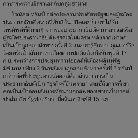
กาซาระหว่างอิสราเอลกับกลุ่มฮามาส
โดนัลด์ ทรัมป์ อดีตประธานาธิบดีสหรัฐฯและผู้สมัคร
ประธานาธิบดีพรรครีพับลิกัน เปิดเผยว่า เขาได้รับ
โทรศัพท์ที่ดีมากๆ จากรองประธานาธิบดีคามาลา แฮร์ริส
ผู้สมัครประธานาธิบดีพรรคเดโมแครต หลังจากเขาตก
เป็นเป้าถูกลอบสังหารครั้งที่ 2 และเขารู้สึกขอบคุณแฮร์ริส
โดยทรัมป์กลับมาหาเสียงตามปกติแล้วเมื่อวันพุธที่ 17
ก.ย. ระหว่างการประชุมทาวน์ฮอลล์ที่เมืองฟลินท์รัฐ
มิชิแกน เพียง 2 วันหลังเขาถูกลอบสังหารครั้งที่ 2 ทรัมป์
กล่าวต่อที่ประชุมทาวน์ฮอลล์ดังกล่าวว่า การเป็น
ประธานาธิบดีเป็น “ธุรกิจที่อันตราย” โดยชี้ถึงการที่เขา
ตกเป็นเป้าลอบสังหารที่สนามกอล์ฟของเขาเองในเวสต์
ปาล์ม บีช รัฐฟลอริดา เมื่อวันอาทิตย์ที่ 15 ก.ย.