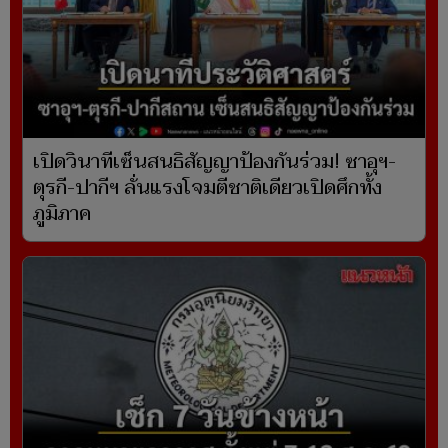
เปิดวินาทีเซ็นสนธิสัญญาป้องกันร่วม! ซาอุฯ-
ตุรกี-ปากีฯ ลั่นแรงโจมตีชาติเดียวเปิดศึกทั้ง
ภูมิภาค