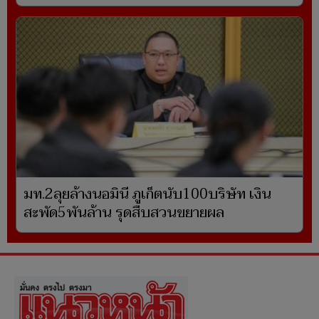
มท.2ลุยล้างนอมินี ภูเก็ตนับ100บริษัท เงิน
สะพัด5พันล้าน รุดสืบสวนขยายผล