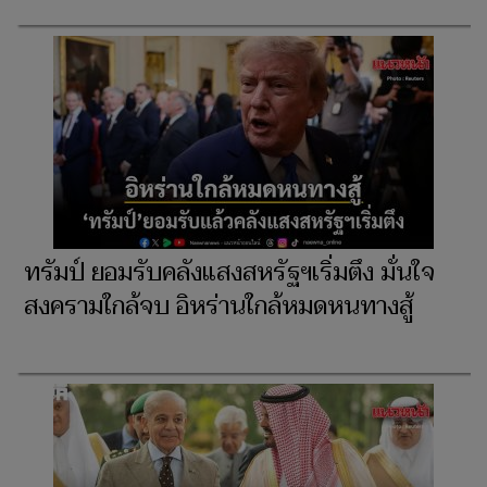
ทรัมป์ ยอมรับคลังแสงสหรัฐฯเริ่มตึง มั่นใจ
สงครามใกล้จบ อิหร่านใกล้หมดหนทางสู้