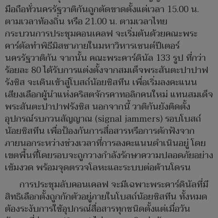
มือถือทั่วนครรัฐวาติกันถูกตัดขาดตั้งแต่เวลา 15.00 น.
ตามเวลาท้องถิ่น หรือ 21.00 น. ตามเวลาไทย
กระบวนการประชุมคอนเคลฟ จะเริ่มต้นด้วยคณะพระ
คาร์ดัลทำพิธีมิสซาภายในมหาวิหารเซนต์ปีเตอร์
นครรัฐวาติกัน จากนั้น คณะพระคาร์ดินัล 133 รูป ที่กว่า
ร้อยละ 80 ได้รับการแต่งตั้งจากสมเด็จพระสันตะปาปาฟ
รังซิส จะเดินเข้าสู่โบสถ์น้อยซิสทีน เพื่อเริ่มลงคะแนน
เสียงเลือกผู้นำแห่งคริสตจักรคาทอลิกคนใหม่ แทนสมเด็จ
พระสันตะปาปาฟรังซิส นอกจากนี้ วาติกันยังติดตั้ง
อุปกรณ์รบกวนสัญญาณ (signal jammers) รอบโบสถ์
น้อยซิสทีน เพื่อป้องกันการสื่อสารหรือการดักฟังจาก
ภายนอกระหว่างช่วงเวลาที่การลงคะแนนดำเนินอยู่ โดย
เขตพื้นที่โดยรอบจะถูกวางกำลังรักษาความปลอดภัยอย่าง
เข้มงวด พร้อมจุดตรวจโลหะและระบบต่อต้านโดรน
การประชุมลับคอนเคลฟ จะมีเฉพาะพระคาร์ดินัลที่มี
สิทธิเลือกตั้งถูกกักตัวอยู่ภายในโบสถ์น้อยซิสทีน ทั้งหมด
ต้องระงับการใช้อุปกรณ์สื่อสารทุกชนิดตั้งแต่เมื่อวัน