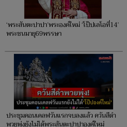
‘พระสันตะปาปา’พระองค์ใหม่ ‘โป๊ปเลโอที่14’
พระชนมายุ69พรรษา
ประชุมคอนเคลฟวันแรกจบลงแล้ว ควันสีดำ
พวยพุ่งยังไม่ได้พระสันตะปาปาองค์ใหม่