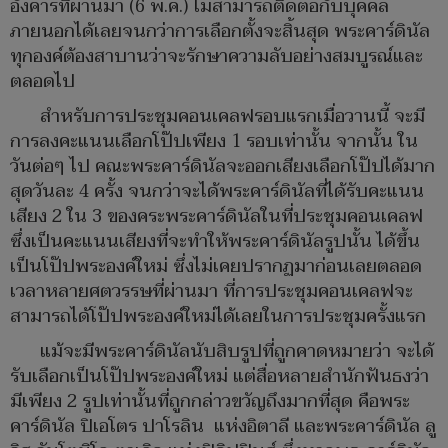
อังคารที่ผ่านมา (6 พ.ค.) ไม่สามารถติดต่อกับบุคคล
ภายนอกได้เลยจนกว่าการเลือกตั้งจะสิ้นสุด พระคาร์ดินัล
ทุกองค์ต้องสาบานว่าจะรักษาความลับอย่างสมบูรณ์และ
ตลอดไป
สำหรับการประชุมคอนเคลฟรอบแรกเมื่อวานนี้ จะมี
การลงคะแนนเลือกโป๊ปเพียง 1 รอบเท่านั้น จากนั้น ใน
วันต่อๆ ไป คณะพระคาร์ดินัลจะออกเสียงเลือกโป๊ปได้มาก
สุดวันละ 4 ครั้ง จนกว่าจะได้พระคาร์ดินัลที่ได้รับคะแนน
เสียง 2 ใน 3 ของคระพระคาร์ดินัลในที่ประชุมคอนเคลฟ
ซึ่งเป็นคะแนนเสียงที่จะทำให้พระคาร์ดินัลรูปนั้น ได้ขึ้น
เป็นโป๊ปพระองค์ใหม่ ซึ่งไม่เคยปรากฏมาก่อนเลยตลอด
เวลาหลายศตวรรษที่ผ่านมา ที่การประชุมคอนเคลฟจะ
สามารถได้โป๊ปพระองค์ใหม่ได้เลยในการประชุมครั้งแรก
แม้จะมีพระคาร์ดินัลนับสิบรูปที่ถูกคาดหมายว่า จะได้
รับเลือกเป็นโป๊ปพระองค์ใหม่ แต่สื่อหลายสำนักฟันธงว่า
มีเพียง 2 รูปเท่านั้นที่ถูกกล่าวขวัญถึงมากที่สุด คือพระ
คาร์ดินัล ปิเอโตร ปาโรลิน แห่งอิตาลี และพระคาร์ดินัล ลู