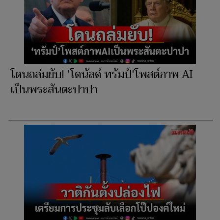
โดนถล่มยับ! 'โดนัลด์ ทรัมป์'โพสต์ภาพ AI
เป็นพระสันตะปาปา