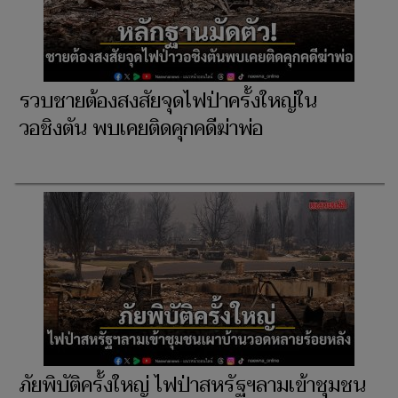
รวบชายต้องสงสัยจุดไฟป่าครั้งใหญ่ใน
วอชิงตัน พบเคยติดคุกคดีฆ่าพ่อ
ภัยพิบัติครั้งใหญ่ ไฟป่าสหรัฐฯลามเข้าชุมชน