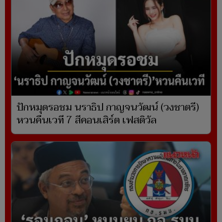
ปักหมุดรอชม นราธิป กาญจนวัฒน์ (วงชาตรี)
หวนคืนเวที 7 สีคอนเสิร์ต เฟสติวัล