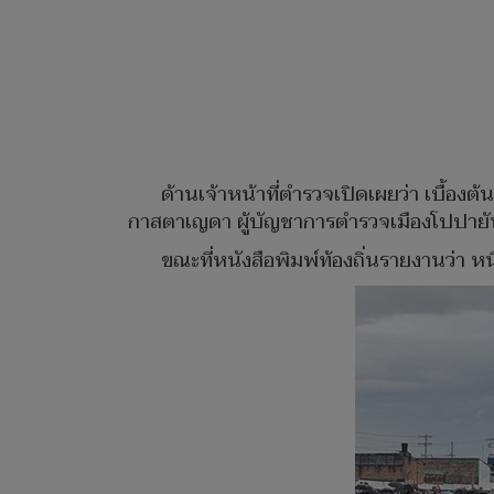
ด้านเจ้าหน้าที่ตำรวจเปิดเผยว่า เบื้อ
กาสตาเญดา ผู้บัญชาการตำรวจเมืองโปปายัน ร
ขณะที่หนังสือพิมพ์ท้องถิ่นรายงานว่า หนึ่