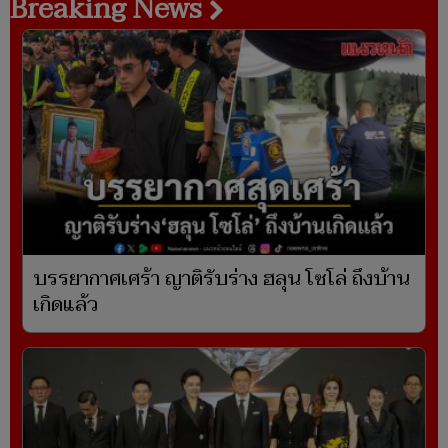
Breaking News
บรรยากาศเศร้า ญาติรับร่าง ฮลุน โซโล่ ถึงบ้าน
เกิดแล้ว