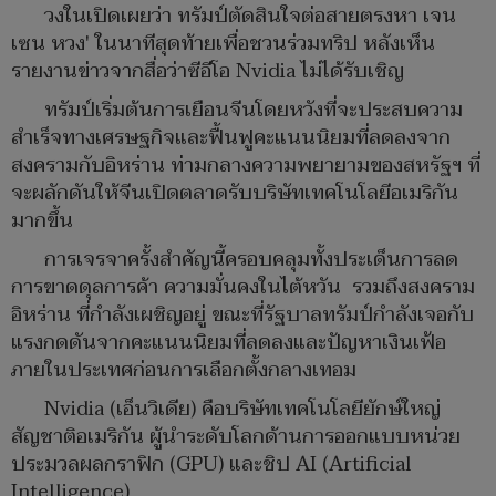
วงในเปิดเผยว่า ทรัมป์ตัดสินใจต่อสายตรงหา เจน
เซน หวง' ในนาทีสุดท้ายเพื่อชวนร่วมทริป หลังเห็น
รายงานข่าวจากสื่อว่าซีอีโอ Nvidia ไม่ได้รับเชิญ
ทรัมป์เริ่มต้นการเยือนจีนโดยหวังที่จะประสบความ
สำเร็จทางเศรษฐกิจและฟื้นฟูคะแนนนิยมที่ลดลงจาก
สงครามกับอิหร่าน ท่ามกลางความพยายามของสหรัฐฯ ที่
จะผลักดันให้จีนเปิดตลาดรับบริษัทเทคโนโลยีอเมริกัน
มากขึ้น
การเจรจาครั้งสำคัญนี้ครอบคลุมทั้งประเด็นการลด
การขาดดุลการค้า ความมั่นคงในไต้หวัน รวมถึงสงคราม
อิหร่าน ที่กำลังเผชิญอยู่ ขณะที่รัฐบาลทรัมป์กำลังเจอกับ
แรงกดดันจากคะแนนนิยมที่ลดลงและปัญหาเงินเฟ้อ
ภายในประเทศก่อนการเลือกตั้งกลางเทอม
Nvidia (เอ็นวิเดีย)
คือ
บริษัทเทคโนโลยียักษ์ใหญ่
สัญชาติอเมริกัน ผู้นำระดับโลกด้านการออกแบบหน่วย
ประมวลผลกราฟิก (GPU) และชิป AI (Artificial
Intelligence)