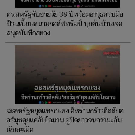
ตร.สหรัฐจับชายวัย 38 ปีพร้อมอาวุธครบมือ
ป้วนเปี้ยนสนามกอล์ฟทรัมป์ บุกค้นบ้านเจอ
สมุดบันทึกสยอง
ฉะสหรัฐหยุดแทรกแซง อิหร่านกร้าวดีลลับฮ
อร์มุซคุยแค่กับโอมาน ขู่ปิดยาวจนกว่ามะกัน
เลิกละเมิด