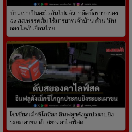
บ้านเราเป็นอะไรกันไปแล้ว! อดีตบิ๊กข่าวกรอง
ฉะ สส.พรรคส้ม ไร้มารยาทเจ้าบ้าน ต้าน 'มิน
ออง ไลง์' เยือนไทย
โซเชียลเม็กซิโกช็อก อินฟลูฯดังถูกประกบยิง
ระยะเผาขน ดับสยองคาไลฟ์สด