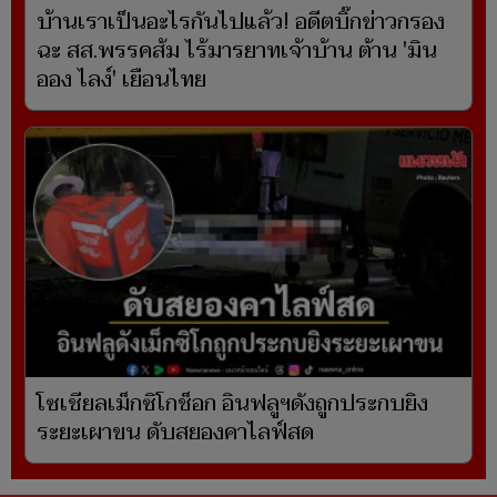
บ้านเราเป็นอะไรกันไปแล้ว! อดีตบิ๊กข่าวกรอง
ฉะ สส.พรรคส้ม ไร้มารยาทเจ้าบ้าน ต้าน 'มิน
ออง ไลง์' เยือนไทย
โซเชียลเม็กซิโกช็อก อินฟลูฯดังถูกประกบยิง
ระยะเผาขน ดับสยองคาไลฟ์สด