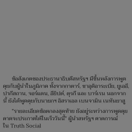
ข้อสังเกตของประธานาธิบดีสหรัฐฯ มีขึ้นหลังการพูด
คุยกับผู้นำในภูมิภาค ทั้งจากกาตาร์, ซาอุดิอาระเบีย, ยูเออี,
ปากีสถาน, จอร์แดน, อียิปต์, ตุรกี และ บาร์เรน นอกจาก
นี้ ยังได้พูดคุยกับนายกฯ อิสราเอล เบนจามิน เนทันยาฮู
"รายละเอียดข้อตกลงสุดท้าย ยังอยู่ระหว่างการพูดคุย
คาดจะประกาศได้ในเร็ววันนี้" ผู้นำสหรัฐฯ คาดการณ์
ใน Truth Social