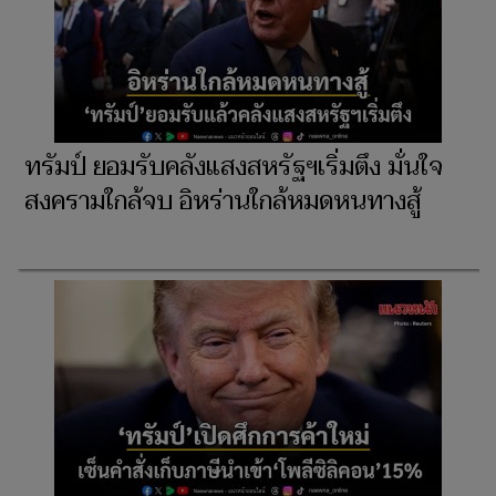
ทรัมป์ ยอมรับคลังแสงสหรัฐฯเริ่มตึง มั่นใจ
สงครามใกล้จบ อิหร่านใกล้หมดหนทางสู้