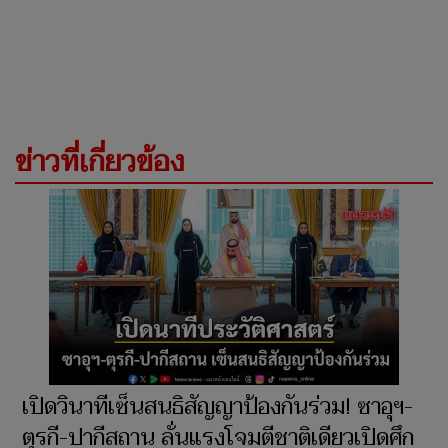
ข่าวที่เกี่ยวข้อง
เปิดวินาทีเซ็นสนธิสัญญาป้องกันร่วม! ซาอุฯ-
ตุรกี-ปากีสถาน ลั่นแรงโจมตีชาติเดียวเปิดศึก