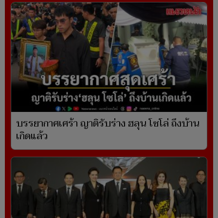
บรรยากาศเศร้า ญาติรับร่าง ฮลุน โซโล่ ถึงบ้าน
เกิดแล้ว