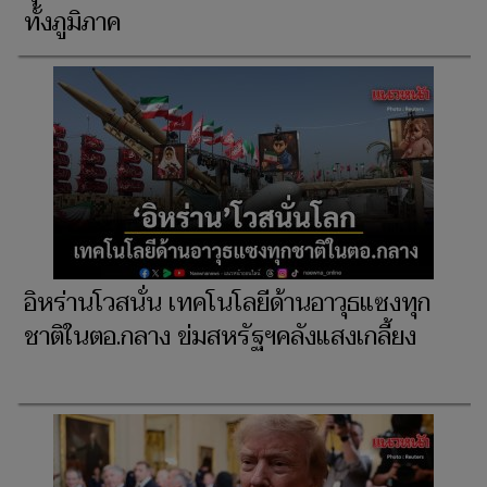
ทั้งภูมิภาค
อิหร่านโวสนั่น เทคโนโลยีด้านอาวุธแซงทุก
ชาติในตอ.กลาง ข่มสหรัฐฯคลังแสงเกลี้ยง