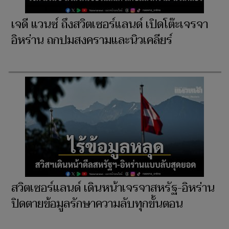
เจดี แวนซ์ ถึงสวิตเซอร์แลนด์ เปิดโต๊ะเจรจา
อิหร่าน ถกปมสงครามและนิวเคลียร์
สวิตเซอร์แลนด์ เดินหน้าเจรจาสหรัฐ-อิหร่าน
ปิดตายข้อมูลรักษาความลับทุกขั้นตอน