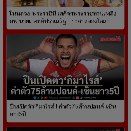
ในหลวง-พระราชินี เสด็จฯพระราชทานเพลิง
ศพ นายแพทย์ปราเสริฐ ปราสาททองโอสถ
ปืนเปิดตัว‘กิมาไรส์’! ค่าตัว75ล้านปอนด์-เซ็น
ยาว5ปี