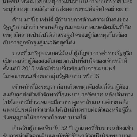
เกิดขึ้น พร้อมเรียกเหตุการณ์นี้ว่าเป็นการก่อการร้าย และ
ระบุว่าเหตุการณ์ดังกล่าวส่งผลกระทบต่อจิตใจอย่างมาก
ด้าน มาริโอ เฟห์ร์ ผู้อำนวยการด้านความมั่นคงของ
รัฐซูริก กล่าวว่า จากหลักฐานและสภาพแวดล้อมในที่เกิด
เหตุ มีความเป็นไปได้ว่าแรงจูงใจของผู้ก่อเหตุเกี่ยวข้อง
กับการถูกชักจูงสู่แนวคิดสุดโต่ง
ขณะที่ มาริอุส เวเยอร์มันน์ ผู้บัญชาการตำรวจรัฐซูริก
เปิดเผยว่า ผู้ต้องสงสัยเคยตกเป็นที่สนใจของเจ้าหน้าที่
ตั้งแต่ปี 2015 หลังมีส่วนเกี่ยวข้องกับการเผยแพร่
โฆษณาชวนเชื่อของกลุ่มรัฐอิสลาม หรือ IS
เจ้าหน้าที่ยังระบุว่า ก่อนเกิดเหตุเพียงไม่กี่วัน ผู้ต้อง
สงสัยถูกส่งตัวเข้ารักษาที่โรงพยาบาลจิตเวช หลังเดินทาง
ไปยังสถานีตำรวจและมีอาการพูดจาสับสน แต่ภายหลัง
แพทย์ประเมินว่าเขาไม่ได้เป็นอันตรายต่อตัวเองหรือผู้อื่น
จึงอนุญาตให้ออกจากโรงพยาบาลได้
สำหรับผู้บาดเจ็บ วัย 52 ปี ถูกแทงที่ต้นขาจนต้องเข้า
รับการผ่าตัดฉุกเฉินและยังพักรักษาตัวอยู่ในโรงพยาบาล