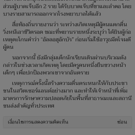
ส่วนผู้บาดเจ็บอีก 2 ราย ได้รับบาดเจ็บที่ขาและลำคอ โดย
บางรายสามารถออกจากโรงพยาบาลได้แล้ว
สื่อท้องถิ่นรายงานว่า ระหว่างเกิดเหตุมีผู้คนแตกตื่น
วิ่งหนีเอาชีวิตรอด ขณะที่พยานรายหนึ่งระบุว่า ได้ยินผู้ก่อ
เหตุตะโกนคำว่า “อัลลอฮุอักบัร” ก่อนเริ่มใช้อาวุธมีดโจมตี
ผู้คน
นอกจากนี้ ยังมีกลุ่มเด็กนักเรียนเดินผ่านบริเวณดัง
กล่าวในช่วงเวลาเกิดเหตุ โดยมีครูคนหนึ่งยืนขวางหน้า
เด็กๆ เพื่อปกป้องพวกเขาจากอันตราย
เหตุการณ์ครั้งนี้สร้างความตื่นตระหนกให้กับประชา
ชนในสวิตเซอร์แลนด์อย่างมาก และทำให้เจ้าหน้าที่เพิ่ม
มาตรการรักษาความปลอดภัยในพื้นที่สาธารณะและสถานี
ขนส่งสำคัญทั่วประเทศ
เงื่อนไขการแสดงความคิดเห็น
ซ่อน