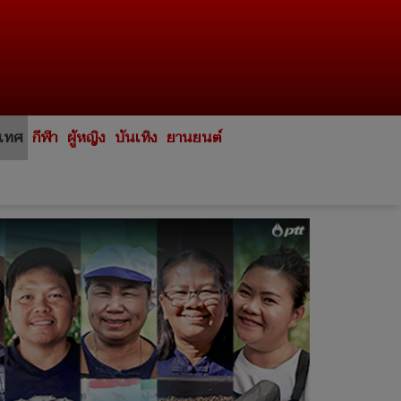
ะเทศ
กีฬา
ผู้หญิง
บันเทิง
ยานยนต์