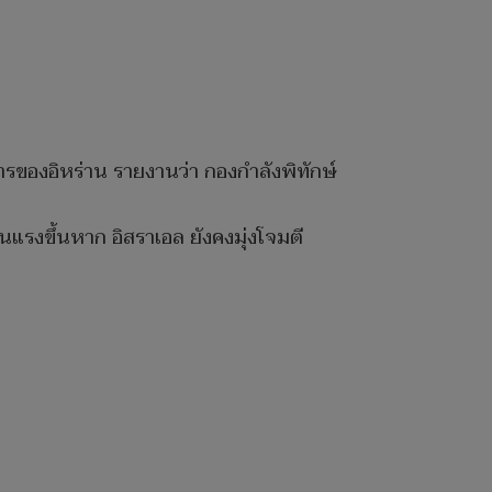
รของอิหร่าน รายงานว่า กองกำลังพิทักษ์
ุนแรงขึ้นหาก อิสราเอล ยังคงมุ่งโจมตี