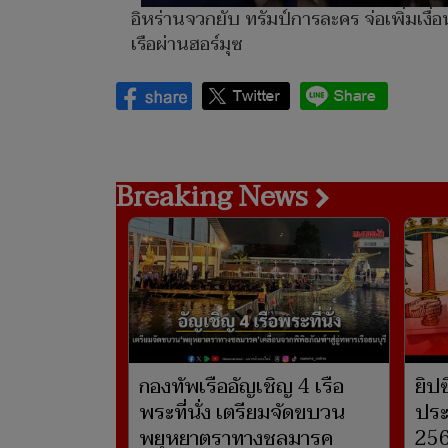
อิหร่านจวกยับ ทรัมป์การละคร จ่อเพิ่มเงื่
เรือผ่านฮอร์มุซ
Breaking News
กองทัพเรืออัญเชิญ 4 เรือ
ยิป
พระที่นั่ง เตรียมจัดขบวน
ประ
พยุหยาตราทางชลมารค
25