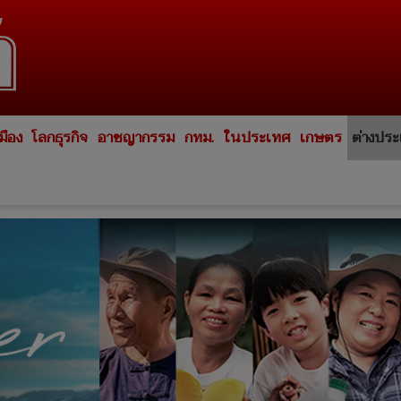
มือง
โลกธุรกิจ
อาชญากรรม
กทม.
ในประเทศ
เกษตร
ต่างปร