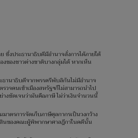
 ซึ่งประธานาธิบดีมีอำนาจสั่งการได้ภายใต้
องของชาวต่างชาติบางกลุ่มได้ หากเห็น
ประธานาธิบดีจากพรรครีพับลิกันไม่มีอำนาจ
รวจคนเข้าเมืองสหรัฐฯก็ไม่สามารถนำไป
างชัดเจนว่ามันคือภาษี ไม่ว่าเงินจำนวนนี้
กถอนมาตรการจัดเก็บภาษีศุลกากรเป็นวงกว้าง
ดสินของคณะผู้พิพากษาศาลฎีกาในคดีนั้น