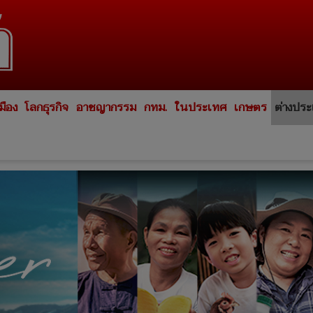
มือง
โลกธุรกิจ
อาชญากรรม
กทม.
ในประเทศ
เกษตร
ต่างปร