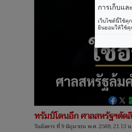
การเก็บและใ
เว็บไซต์นี้ใช้
ยินยอมให้ใช้คุ
ทรัมป์โดนอีก ศาลสหรัฐฯตัดส
วันอังคาร ที่ 9 มิถุนายน พ.ศ. 2569, 21.13 น