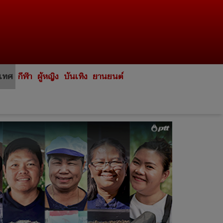
ะเทศ
กีฬา
ผู้หญิง
บันเทิง
ยานยนต์