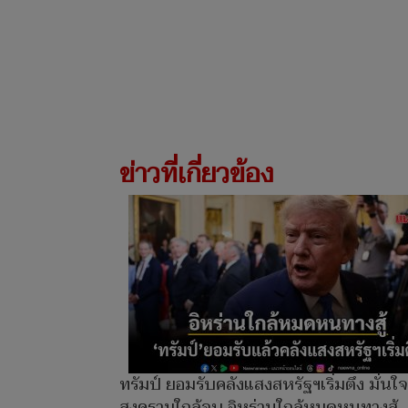
ข่าวที่เกี่ยวข้อง
ทรัมป์ ยอมรับคลังแสงสหรัฐฯเริ่มตึง มั่นใจ
สงครามใกล้จบ อิหร่านใกล้หมดหนทางสู้