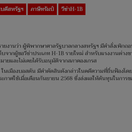
บดีสหรัฐฯ
ภาษีทรัมป์
วีซ่าH-1B
ายงานว่า ผู้พิพากษาศาลรัฐบาลกลางสหรัฐฯ มีคำสั่งเพิกถอ
กเก็บจากผู้ขอวีซ่าประเภท H-1B รายใหม่ สำหรับแรงงานต่างชาต
หมายและไม่เคยได้รับอนุมัติจากสภาคองเกรส
ฯ ในเมืองบอสตัน มีคำตัดสินดังกล่าวในคดีความที่ยื่นฟ้อ
์ประกาศใช้เมื่อเดือนกันยายน 2568 ซึ่งส่งผลให้ต้นทุนในการข