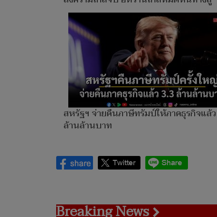
สหรัฐฯ จ่ายคืนภาษีทรัมป์ให้ภาคธุรกิจแล้ว
ล้านล้านบาท
Breaking News