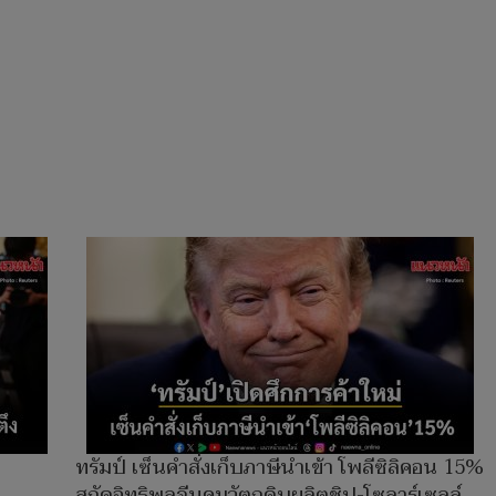
ทรัมป์ เซ็นคำสั่งเก็บภาษีนำเข้า โพลีซิลิคอน 15%
สกัดอิทธิพลจีนคุมวัตถุดิบผลิตชิป-โซลาร์เซลล์