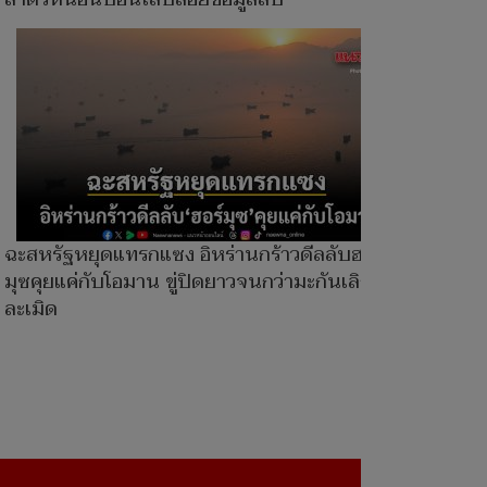
ฉะสหรัฐหยุดแทรกแซง อิหร่านกร้าวดีลลับฮอร์
มุซคุยแค่กับโอมาน ขู่ปิดยาวจนกว่ามะกันเลิก
ละเมิด