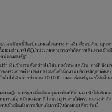
่าธรรมเนียมนี้ถือเป็นบทลงโทษทางการเงินที่ชอบด้วยกฎหมาย
งมอบอำนาจให้ผู้นำประเทศสามารถจำกัดการเดินทางเข้าเมื
โยชน์ของสหรัฐ"
ุปว่า เงินจำนวนดังกล่าวไม่ใช่บทลงโทษ แต่เป็น 'ภาษี' ซึ่ง
ระทรวงการต่างประเทศรวมถึงสำนักงานบริการสัญชาติและต
บังคับใช้เงินจ่ายจำนวน 100,000 ดอลลาร์สหรัฐ เผยให้เห็นอย่
ของศาลฎีกาสหรัฐฯ เมื่อเดือนกุมภาพันธ์ที่ผ่านมา ซึ่งได้เพิ
านการณ์ฉุกเฉินแห่งชาติ โดยระบุว่า ภายใต้ตรรกะแห่งคำตั
คนเข้าเมืองในการเรียกเก็บภาษีในลักษณะเดียวกันนี้