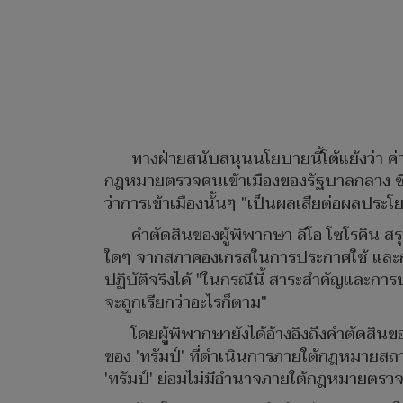
ทางฝ่ายสนับสนุนนโยบายนี้โต้แย้งว่า ค
กฎหมายตรวจคนเข้าเมืองของรัฐบาลกลาง ซึ่
ว่าการเข้าเมืองนั้นๆ "เป็นผลเสียต่อผลประ
คำตัดสินของผู้พิพากษา ลีโอ โซโรคิน สร
ใดๆ จากสภาคองเกรสในการประกาศใช้ และก
ปฏิบัติจริงได้ "ในกรณีนี้ สาระสำคัญและการ
จะถูกเรียกว่าอะไรก็ตาม"
โดยผู้พิพากษายังได้อ้างอิงถึงคำตัดสิน
ของ 'ทรัมป์' ที่ดำเนินการภายใต้กฎหมายสถ
'ทรัมป์' ย่อมไม่มีอำนาจภายใต้กฎหมายตรวจ