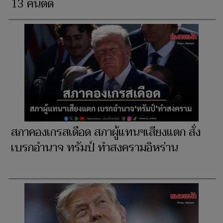
13 คืนติด
สภาคองเกรสเดือด สภาผู้แทนฯเสียงแตก สั่ง
เบรกอำนาจ ทรัมป์ ทำสงครามอิหร่าน