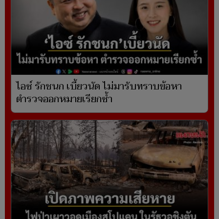
ไอซ์ รักชนก เบี้ยวนัด ไม่มารับทราบข้อหา
ตำรวจออกหมายเรียกซ้ำ