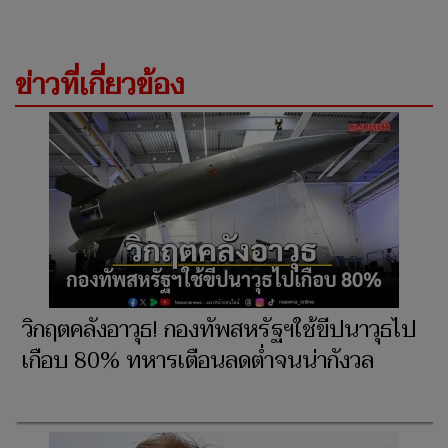
ข่าวที่เกี่ยวข้อง
วิกฤตคลังอาวุธ! กองทัพสหรัฐฯใช้ขีปนาวุธไป
เกือบ 80% ทหารเตือนลดต่ำจนน่ากังวล