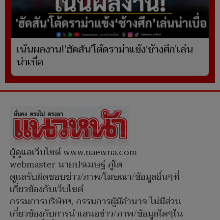
เน้นผลงาน!'ฮัดสัน'โต้ดราม่าแข้ง‘ช้างศึก’เล่น
น่าเบื่อ
ผู้ดูแลเว็บไซต์ www.naewna.com
webmaster นายปรเมษฐ์ ภู่โต
ดูแลรับผิดชอบข่าว/ภาพ/โฆษณา/ข้อมูลอื่นๆที่
เกี่ยวข้องกับเว็บไซต์
กรรมการบริษัทฯ, กรรมการผู้มีอำนาจ ไม่มีส่วน
เกี่ยวข้องกับการนำเสนอข่าว/ภาพ/ข้อมูลใดๆใน