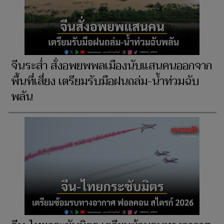
จีนระส่ำ สั่งอพยพพลเมืองนับแสนคนออกจาก
พื้นที่เสี่ยง เตรียมรับมือฝนถล่ม-น้ำท่วมฉับ
พลัน