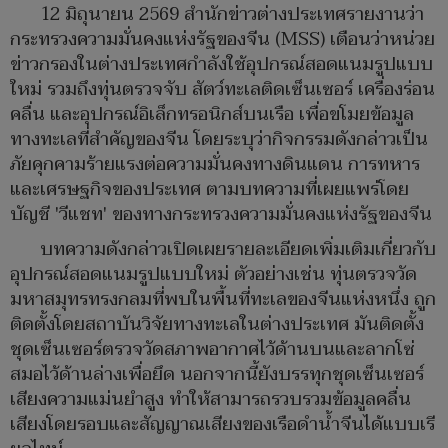
12 มิถุนายน 2569 สำนักข่าวต่างประเทศรายงานว่า
กระทรวงความมั่นคงแห่งรัฐของจีน (MSS) เตือนว่าหน่วย
ข่าวกรองในต่างประเทศกำลังใช้อุปกรณ์สอดแนมรูปแบบ
ใหม่ รวมถึงทุ่นตรวจจับ สัตว์ทะเลติดเซ็นเซอร์ เครื่องร่อน
คลื่น และอุปกรณ์อิเล็กทรอนิกส์บนเรือ เพื่อขโมยข้อมูล
ทางทะเลที่สำคัญของจีน โดยระบุว่ากิจกรรมดังกล่าวเป็น
ภัยคุกคามร้ายแรงต่อความมั่นคงทางดินแดน การทหาร
และเศรษฐกิจของประเทศ ตามบทความที่เผยแพร่โดย
บัญชี 'วีแชท' ของทางกระทรวงความมั่นคงแห่งรัฐของจีน
บทความดังกล่าวเปิดเผยรายละเอียดเพิ่มเติมเกี่ยวกับ
อุปกรณ์สอดแนมรูปแบบใหม่ ตัวอย่างเช่น ทุ่นตรวจวัด
มหาสมุทรทรงกลมที่พบในพื้นที่ทะเลของจีนแห่งหนึ่ง ถูก
ติดตั้งโดยสถาบันวิจัยทางทะเลในต่างประเทศ มันติดตั้ง
ชุดเซ็นเซอร์ตรวจวัดสภาพอากาศไว้ด้านบนและลากโซ่
สมอไว้ด้านล่างเพื่อยึด นอกจากนี้ยังบรรทุกชุดเซ็นเซอร์
เสียงความแม่นยำสูง ทำให้สามารถรวบรวมข้อมูลคลื่น
เสียงโดยรอบและสัญญาณเสียงของเรือดำน้ำจีนได้แบบเรี