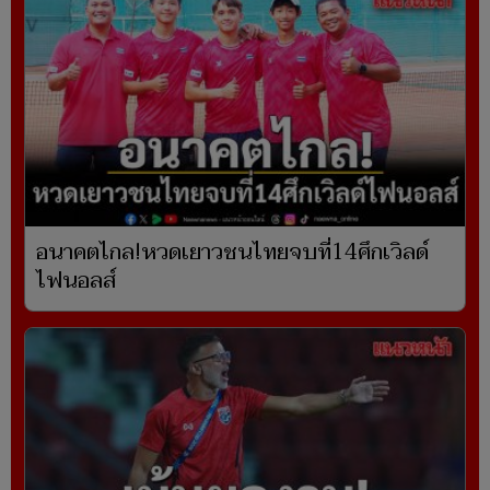
อนาคตไกล!หวดเยาวชนไทยจบที่14ศึกเวิลด์
ไฟนอลส์