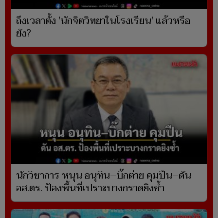
ถึงเวลาตั้ง 'นักจิตวิทยาในโรงเรียน' แล้วหรือ
ยัง?
นักวิชาการ หนุน อนุทิน–บิ๊กต่าย คุมปืน–ดัน
อส.ตร. ป้องพื้นที่เปราะบางกราดยิงซ้ำ