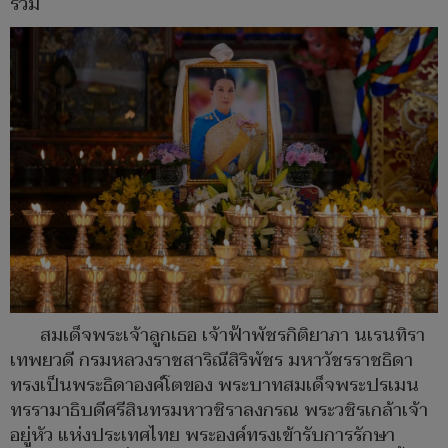
ร่วม
สมเด็จพระเจ้าลูกเธอ เจ้าฟ้าพัชรกิติยาภา นเรนทิรา
เทพยวดี กรมหลวงราชสาริณีสิริพัชร มหาวัชรราชธิดา
ทรงเป็นพระธิดาองค์โตของ พระบาทสมเด็จพระปรเมน
ทรรามาธิบดีศรีสินทรมหาวชิราลงกรณ พระวชิรเกล้าเจ้า
อยู่หัว แห่งประเทศไทย พระองค์ทรงเข้ารับการรักษา