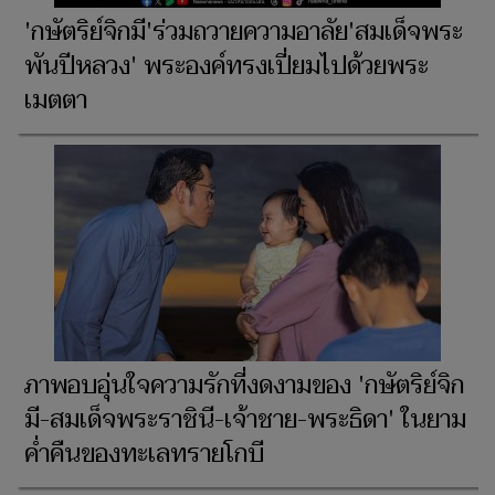
'กษัตริย์จิกมี'ร่วมถวายความอาลัย'สมเด็จพระ
พันปีหลวง' พระองค์ทรงเปี่ยมไปด้วยพระ
เมตตา
ภาพอบอุ่นใจความรักที่งดงามของ 'กษัตริย์จิก
มี-สมเด็จพระราชินี-เจ้าชาย-พระธิดา' ในยาม
ค่ำคืนของทะเลทรายโกบี