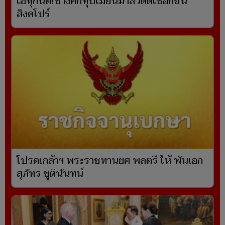
เฮทุกนัด!ช้างศึกทุบเมียนมาลิ่วตัดเชือกชน
สิงคโปร์
โปรดเกล้าฯ พระราชทานยศ พลตรี ให้ พันเอก
สุภัทร ชูตินันทน์