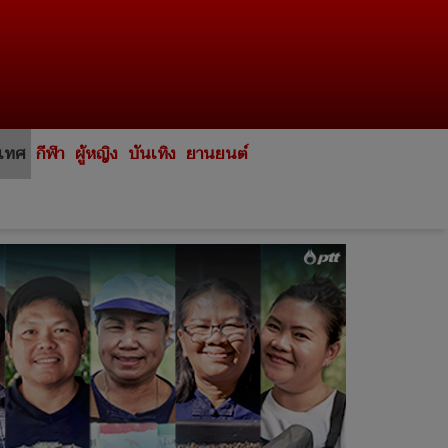
ะเทศ
กีฬา
ผู้หญิง
บันเทิง
ยานยนต์