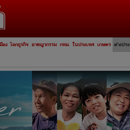
มือง
โลกธุรกิจ
อาชญากรรม
กทม.
ในประเทศ
เกษตร
ต่างปร