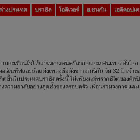
ต่างประเทศ
บราซิล
โอลิเวอร์
ฮ.ชนกัน
เฮลิคอปเต
้างความสะเทือนใจให้แก่แวดวงดนตรีสากลและแฟนเพลงทั่วโลก เ
ลเทอร์เนทีฟและนักแต่งเพลงชื่อดังชาวอเมริกัน วัย 32 ปี เจ้
ดขึ้นในประเทศบราซิลครั้งนี้ ไม่เพียงแต่พรากชีวิตของศิลปิ
มกลางความอาลัยอย่างสุดซึ้งของครอบครัว เพื่อนร่วมวงการ 