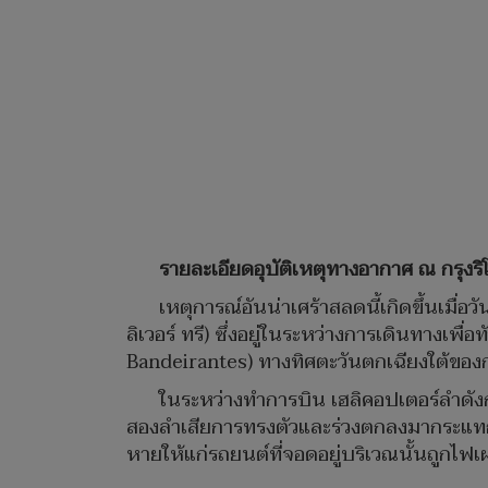
รายละเอียดอุบัติเหตุทางอากาศ ณ กรุงร
เหตุการณ์อันน่าเศร้าสลดนี้เกิดขึ้นเมื
ลิเวอร์ ทรี) ซึ่งอยู่ในระหว่างการเดินทางเ
Bandeirantes) ทางทิศตะวันตกเฉียงใต้ของก
ในระหว่างทำการบิน เฮลิคอปเตอร์ลำดังกล
สองลำเสียการทรงตัวและร่วงตกลงมากระแทกพ
หายให้แก่รถยนต์ที่จอดอยู่บริเวณนั้นถูกไฟเ