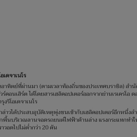
ิโอเดจาเนโร
่อวันอาทิตย์ที่ผ่านมา (ตามเวลาท้องถิ่นของประเทศบราซิล) สำ
พื่อทัวร์คอนเสิร์ต ได้โดยสารเฮลิคอปเตอร์ออกจากย่านเรเครโอ
รุงริโอเดจาเนโร
่าวได้ประสบอุบัติเหตุพุ่งชนเข้ากับเฮลิคอปเตอร์อีกหนึ่งลำ
ื้นบริเวณลานจอดรถยนต์ไฟฟ้าด้านล่าง แรงกระแทกทำให้เก
ผาวอดไปไม่ต่ำกว่า 20 คัน