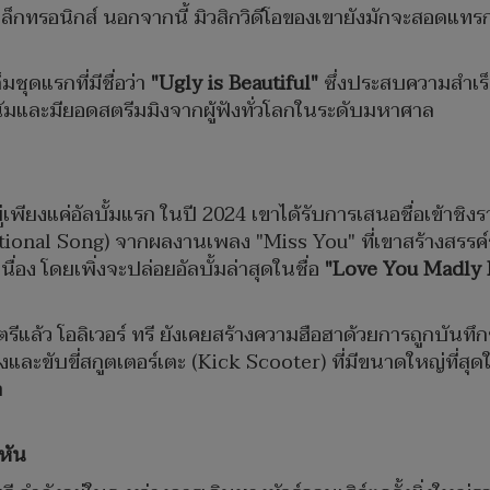
เล็กทรอนิกส์ นอกจากนี้ มิวสิกวิดีโอของเขายังมักจะสอดแทรก
็มชุดแรกที่มีชื่อว่า
"Ugly is Beautiful"
ซึ่งประสบความสำเ
ัมและมียอดสตรีมมิงจากผู้ฟังทั่วโลกในระดับมหาศาล
ยู่เพียงแค่อัลบั้มแรก ในปี 2024 เขาได้รับการเสนอชื่อเข้าช
onal Song) จากผลงานเพลง "Miss You" ที่เขาสร้างสรรค์ร่
อง โดยเพิ่งจะปล่อยอัลบั้มล่าสุดในชื่อ
"Love You Madly 
ว โอลิเวอร์ ทรี ยังเคยสร้างความฮือฮาด้วยการถูกบันทึกชื
งและขับขี่สกูตเตอร์เตะ (Kick Scooter) ที่มีขนาดใหญ่ที่สุด
า
นหัน