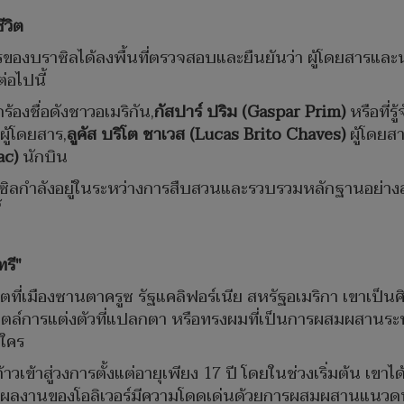
ีวิต
รของบราซิลได้ลงพื้นที่ตรวจสอบและยืนยันว่า ผู้โดยสารและน
อไปนี้
้องชื่อดังชาวอเมริกัน,
กัสปาร์ ปริม (Gaspar Prim)
หรือที่ร
ผู้โดยสาร,
ลูคัส บริโต ชาเวส (Lucas Brito Chaves)
ผู้โดยสา
ac)
นักบิน
าซิลกำลังอยู่ในระหว่างการสืบสวนและรวบรวมหลักฐานอย่างละเ
้
ทรี"
ิบโตที่เมืองซานตาครูซ รัฐแคลิฟอร์เนีย สหรัฐอเมริกา เขาเ
็นสไตล์การแต่งตัวที่แปลกตา หรือทรงผมที่เป็นการผสมผส
นใคร
้าสู่วงการตั้งแต่อายุเพียง 17 ปี โดยในช่วงเริ่มต้น เขาไ
 ผลงานของโอลิเวอร์มีความโดดเด่นด้วยการผสมผสานแนวดนตร