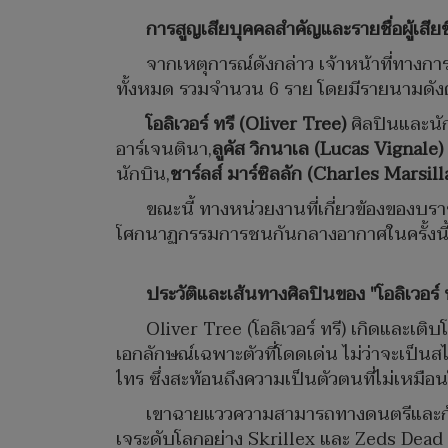
การสูญเสียบุคคลสำคัญและรายชื่อผู้เสียช
จากเหตุการณ์ดังกล่าว เจ้าหน้าที่ทางกา
ทั้งหมด รวมจำนวน 6 ราย โดยมีรายนามดังต่
โอลิเวอร์ ทรี (
Oliver Tree)
ศิลปินและนักร
อาร์เจนตินา,
ลูคัส วิกนาเล (Lucas Vignale)
นักบิน,
ชาร์ลส์ มาร์ซิลลัก (Charles Marsill
ขณะนี้ ทางหน่วยงานที่เกี่ยวข้องของบร
โศกนาฏกรรมการชนกันกลางอากาศในครั้งนี
ประวัติและเส้นทางศิลปินของ "โอลิเวอร์ 
Oliver Tree (โอลิเวอร์ ทรี) เกิดและเต
เอกลักษณ์เฉพาะตัวที่โดดเด่น ไม่ว่าจะเป
ไทร ซึ่งสะท้อนถึงความเป็นตัวตนที่ไม่เหมือ
เขาฉายแววความสามารถทางดนตรีและก้าวเข
เจระดับโลกอย่าง Skrillex และ Zeds Dead