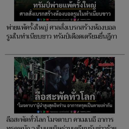
พ่ายแพ้ครั้งใหญ่ ศาลสั่งเบรกสร้างห้องบอล
รูมในทำเนียบขาว ทรัมป์เดือดเตรียมยื่นฎีกา
ลือสะพัดทั่วโลก โมจตาบา คาเมเนอี อาการ
ทรุดหนัก วงในเผยอิหร่านเตรียมรับข่าวร้าย