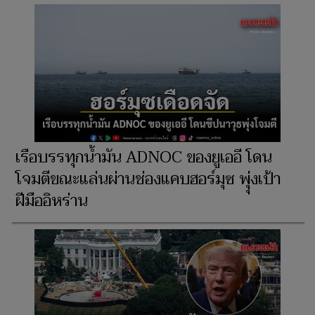
เรือบรรทุกน้ำมัน ADNOC ของยูเออี โดน
โจมตีขณะแล่นผ่านช่องแคบฮอร์มุซ พุุ่งเป้า
ฝีมืออิหร่าน