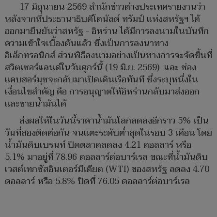
17 มิถุนายน 2569 สำนักข่าวต่างประเทศรายงานว่า
หลังจากที่ประธานาธิบดีโดนัลด์ ทรัมป์ แห่งสหรัฐฯ ได้
ออกมายืนยันว่าสหรัฐ - อิหร่าน ได้มีการลงนามในบันทึก
ความเข้าใจเบื้องต้นแล้ว ซึ่งเป็นการลงนาทาง
อิเล็กทรอนิกส์ ส่วนพิธีลงนามอย่างเป็นทางการจะจัดขึ้นที่
สวิตเซอร์แลนด์ในวันศุกร์นี้ (19 มิ.ย. 2569) และ ช่อง
แคบฮอร์มุซจะกลับมาเปิดเดินเรือทันที ซึ่งระบุหนึ่งใน
เงื่อนไขสำคัญ คือ การอนุญาตให้อิหร่านกลับมาส่งออก
และขายน้ำมันได้
ส่งผลให้ในวันนี้ราคาน้ำมันโลกลดลงอีกราว 5% เป็น
วันที่สองติดต่อกัน จนแตะระดับต่ำสุดในรอบ 3 เดือน โดย
น้ำมันดิบเบรนท์ ปิดตลาดลดลง 4.21 ดอลลาร์ หรือ
5.1% มาอยู่ที่ 78.96 ดอลลาร์ต่อบาร์เรล ขณะที่น้ำมันดิบ
เวสต์เทกซัสอินเตอร์มีเดียต (WTI) ของสหรัฐ ลดลง 4.70
ดอลลาร์ หรือ 5.8% ปิดที่ 76.05 ดอลลาร์ต่อบาร์เรล