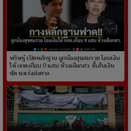
พริษฐ์ เปิดหลักฐาน ลูกน้องสุขสมรวย โอนเงิน
ให้ กกต.เกือบ 9 แสน ห้วงเลือกสว. ชี้เส้นเงิน
ชัด ชงเร่งส่งศาล