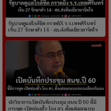
รัฐบาลดูแลใกล้ชิด กราดยิX ร.ร.เทพศิรินทร์
เจ็บ 27 รักษาตัว 14 - สธ.ส่งทีมเยียวยาจิตใจ
นักวิชาการเปิดบันทึกประชุม สนช.ปี 60 ชี้มี
การพูด-เปิดช่องฮั้ว-โกง สว. ตั้งแต่ออกแบบ