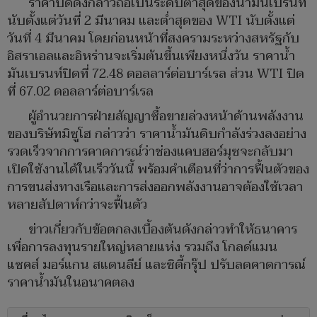
ราคาปิดดังกล่าวถือเป็นระดับต่ำสุดของน้ำมันเบรนท์
นับตั้งแต่วันที่ 2 มีนาคม และต่ำสุดของ WTI นับตั้งแต่
วันที่ 4 มีนาคม โดยก่อนหน้าที่สงครามระหว่างสหรัฐกับ
อิสราเอลและอิหร่านจะเริ่มต้นขึ้นเพียงหนึ่งวัน ราคาน้ำ
มันเบรนท์ปิดที่ 72.48 ดอลลาร์ต่อบาร์เรล ส่วน WTI ปิด
ที่ 67.02 ดอลลาร์ต่อบาร์เรล
ผู้อำนวยการฝ่ายสัญญาซื้อขายล่วงหน้าด้านพลังงาน
ของบริษัทมิซูโฮ กล่าวว่า ราคาน้ำมันดิบกำลังร่วงลงอย่าง
รวดเร็วจากการคาดการณ์ว่าช่องแคบฮอร์มุซจะกลับมา
เปิดใช้งานได้ในเร็ววันนี้ พร้อมคำเตือนที่ว่าการฟื้นตัวของ
การขนส่งทางเรือและการส่งออกพลังงานอาจต้องใช้เวลา
หลายสัปดาห์กว่าจะฟื้นตัว
ข่าวเกี่ยวกับข้อตกลงเบื้องต้นดังกล่าวทำให้ธนาคาร
เพื่อการลงทุนรายใหญ่หลายแห่ง รวมถึง โกลด์แมน
แซคส์ มอร์แกน สแตนลีย์ และซิตี้กรุ๊ป ปรับลดคาดการณ์
ราคาน้ำมันในอนาคตลง