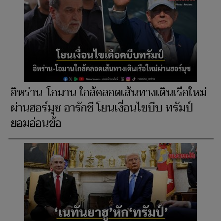
อิหร่าน-โอมาน ใกล้คลอดเส้นทางเดินเรือใหม่
ผ่านฮอร์มุซ อารักชี โยนเงื่อนไขบีบ ทรัมป์
ยอมอ่อนข้อ