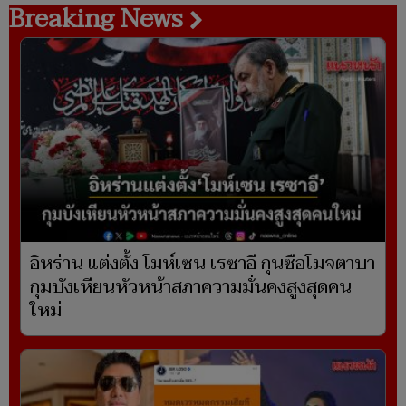
Breaking News
อิหร่าน แต่งตั้ง โมห์เซน เรซาอี กุนซือโมจตาบา
กุมบังเหียนหัวหน้าสภาความมั่นคงสูงสุดคน
ใหม่