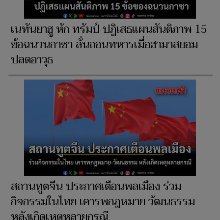
เนทันยาฮู หัก ทรัมป์ ปฏิเสธแผนสันติภาพ 15
ข้อฉนวนกาซา ลั่นถอนทหารเมื่อฮามาสยอม
ปลดอาวุธ
สถานทูตจีน ประกาศเตือนพลเมือง ร่วม
กิจกรรมในไทย เคารพกฎหมาย วัฒนธรรม
หลังเกิดเหตุหลายกรณี