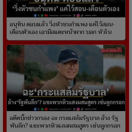
อนุทิน ตอบแล้ว วิ่งหัวชนกำแพง แค่ไว้สอน-
เตือนตัวเอง เอามือแตะหน้าผาก บอก หัวโน
อดีตบิ๊กข่าวกรอง ฉะ กระแสล้มรัฐบาล อ้าง รัฐ
พันลึก? แซะพวกหิวแสงผสมสูตร เซ่นลูกกรอก