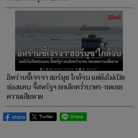
อิหร่านชี้เจรจา ฮอร์มุซ ใกล้จบ แต่ยังไม่เปิด
ช่องแคบ จี้สหรัฐฯ ยกเลิกคว่ำบาตร-ชดเชย
ความเสียหาย