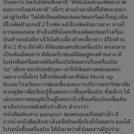
บินทหาร โดยไปทัศนศึกษาที่ “พิพิธภัณฑ์กองทัพอากาศ
และการบินแห่งชาติ” เด็กๆ ต่างนำเอาสิ่งที่ได้พบเจอมา
เล่าสู่กันฟัง “วิลได้เห็นเฮลิคอปเตอร์ของจริงลำใหญ่ เห็น
มีใบพัดข้างบนมี 2 ใบพัด แล้วใบพัดมันยาวมาก หางก็
ยาวและแหลม ข้างในมีที่นั่งคนขับเฮลิคอปเตอร์ เครื่อง
บินด้านหลังมีหางไว้บังคับเลี้ยวซ้ายเลี้ยวขวา มีปีกด้าน
ข้าง 2 ข้าง มีลำตัว มีห้องของคนขับเครื่องบิน ตรงกลาง
เป็นห้องโดยสาร มีห้องเก็บของมีล้ออยู่ตรงด้านล่าง มี
ไอพ่นคือเครื่องยนต์มีเครื่องบินโดยสารกับเครื่องบิน
รบ” เด็กชายธนัชสุทธิบุตร เล่าให้ฟังอย่างคล่องแคล่ว
นอกจากนี้เด็กๆ ได้ไปทัศนศึกษาที่ห้อง Mock-up
Room โรงเรียนการท่องเที่ยวและการบริการมหาวิทยาลัย
สวนดุสิต เพื่อเรียนรู้ขั้นตอนการขึ้นเครื่องบิน ซึ่งเด็กๆ ได้
เล่นบทบาทสมมุติเป็นผู้โดยสารไปขึ้นเครื่องบินเพื่อเดิน
ทางไปประเทศสิงคโปร์ เด็กๆ สำรวจว่า
หนังสือเดินทาง passport ของตนเองเป็นอย่างไร มี
การนำหนังสือเดินทางไปเช็คอินเพื่อรับตั๋วโดยสาร และได้
ไปรอนั่งขึ้นเครื่องบิน ได้สังเกตว่าตั๋วโดยสารมีรูปร่าง