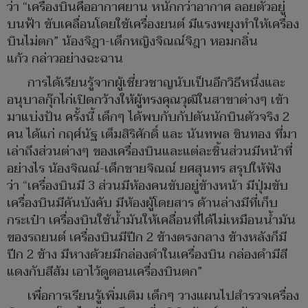
ว่า “เครื่องบินคืออากาศยาน หนักกว่าอากาศ ลอยตัวอยู่
บนฟ้า ขับเคลื่อนโดยใช้เครื่องยนต์ มีแรงพยุงทำให้เครื่อง
บินไม่ตก” น้องจิฎา-เด็กหญิงจิณณ์จิฎา หอมกลิ่น
แก้ว กล่าวอย่างฉะฉาน
การได้เรียนรู้จากผู้เชี่ยวชาญนับเป็นอีกวิธีหนึ่งและ
อนุบาลกุ๊กไก่เปิดกว้างให้ผู้ทรงคุณวุฒิในสาขาต่างๆ เข้า
มาแบ่งปัน ครั้งนี้ เด็กๆ ได้พบกับกัปตันนักบินตัวจริง 2
คน ได้แก่ กฤศ์นัฐ เต็มสิริศักดิ์ และ นันทพล ขินทอง ที่มา
เล่าถึงส่วนต่างๆ ของเครื่องบินและแต่ละชิ้นส่วนมีหน้าที่
อย่างไร น้องจิณณ์-เด็กชายจิณณ์ ยศสุนทร สรุปให้ฟัง
ว่า “เครื่องบินมี 3 ส่วนมีห้องคนขับอยู่ข้างหน้า มีปุ่มขับ
เครื่องบินมีคันบังคับ มีห้องผู้โดยสาร ด้านล่างมีที่เก็บ
กระเป๋า เครื่องบินใช้น้ำมันให้เคลื่อนที่ได้ไม่เหมือนน้ำมัน
ของรถยนต์ เครื่องบินมีปีก 2 ข้างตรงกลาง ข้างหลังก็มี
ปีก 2 ข้าง มีหางด้วยมีกล่องดำในเครื่องบิน กล่องดำมีสี
แดงกับสีส้ม เอาไว้ดูตอนเครื่องบินตก”
เพื่อการเรียนรู้เพิ่มเติม เด็กๆ วางแผนไปสำรวจเครื่อง