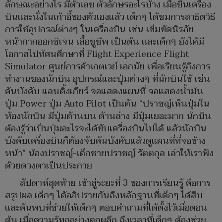
ลักษณะอย่างไร มีตัวเลข ตัวอักษรอะไรบ้าง เมื่อขึ้นเครื่อง
บินและนั่งในเก้าอี้ของตัวเองแล้ว เด็กๆ ได้ชมการสาธิตวิธี
การใช้อุปกรณ์ต่างๆ ในเครื่องบิน เช่น เข็มขัดนิรภัย
หน้ากากออกซิเจน เสื้อชูชีพ เป็นต้น และเด็กๆ ยังได้มี
โอกาสไปทัศนศึกษาที่ Flight Experience Flight
Simulator ศูนย์การค้าเกตเวย์ เอกมัย เพื่อเรียนรู้ถึงการ
ทำงานของนักบิน อุปกรณ์และปุ่มต่างๆ ที่นักบินใช้ เช่น
คันบังคับ แลนดิ้งเกียร์ จอแสดงแผนที่ จอแสดงน้ำมัน
ปุ่ม Power ปุ่ม Auto Pilot เป็นต้น “ปราชญ์เห็นปุ่มใน
ห้องนักบิน มีปุ่มด้านบน ด้านล่าง มีปุ่มเยอะมาก นักบิน
ต้องรู้ว่าเป็นปุ่มอะไรจะได้ขับเครื่องบินไปได้ แล้วนักบิน
บังคับเครื่องบินก็ต้องจับคันบังคับแล้วดูแผนที่ที่จอข้าง
หน้า” น้องปราชญ์-เด็กชายปราชญ์ รัตตกุล เล่าให้เราฟัง
ด้วยดวงตาเป็นประกาย
สัปดาห์สุดท้าย เข้าสู่ระยะที่ 3 ของการเรียนรู้ คือการ
สรุปผล เด็กๆ ได้อภิปรายกันถึงหลักฐานที่เด็กๆ ได้สืบ
และค้นพบที่ช่วยให้เด็กๆ ตอบคำถามที่ได้ตั้งไว้เมื่อตอน
ต้น เมื่อความรู้ทุกอย่างตกผลึก ถึงเวลาที่เด็กๆ ต้องช่วย