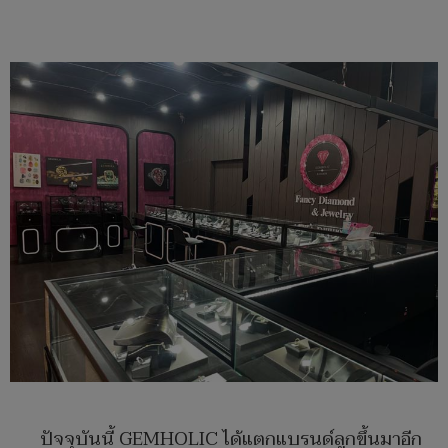
ปัจจุบันนี้ GEMHOLIC ได้แตกแบรนด์ลูกขึ้นมาอีก