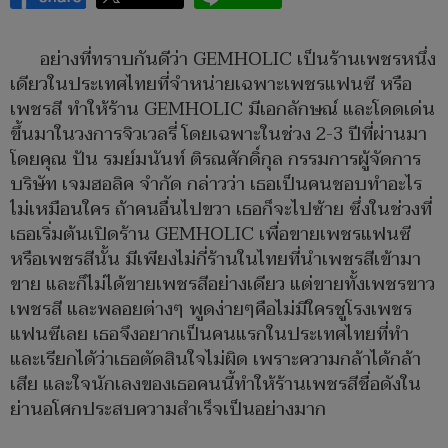
อย่างที่ทราบกันดีว่า GEMHOLIC เป็นร้านเพชรหนึ่ง
เดียวในประเทศไทยที่จำหน่ายเฉพาะเพชรแฟนซี หรือ
เพชรสี ทำให้ร้าน GEMHOLIC มีเอกลักษณ์ และโดดเด่น
ขึ้นมาในวงการจิวเวลรี่ โดยเฉพาะในช่วง 2-3 ปีที่ผ่านมา
โดยคุณ ปัน รมย์มนันท์ ติรณศักดิ์กุล กรรมการผู้จัดการ
บริษัท เจมฮอลิค จำกัด กล่าวว่า เธอเป็นคนชอบทำอะไร
ไม่เหมือนใคร ถ้าคนอื่นไปขวา เธอก็จะไปซ้าย ซึ่งในช่วงที่
เธอเริ่มต้นเปิดร้าน GEMHOLIC เพื่อขายเพชรแฟนซี
หรือเพชรสีนั้น มีเพียงไม่กี่ร้านในไทยที่นำเพชรสีเข้ามา
ขาย และก็ไม่ได้ขายเพชรสีอย่างเดียว แต่ขายทั้งเพชรขาว
เพชรสี และพลอยต่างๆ พูดง่ายๆคือไม่มีใครชูโรงเพชร
แฟนซีเลย เธอจึงอยากเป็นคนแรกในประเทศไทยที่ทำ
และเรียกได้ว่าเธอตัดสินใจไม่ผิด เพราะความกล้าได้กล้า
เสีย และใจนักเลงของเธอคนนี้ทำให้ร้านเพชรสีชื่อดังใน
ย่านอโศกประสบความสำเร็จเป็นอย่างมาก