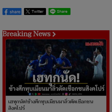
Breaking News
เฮทุกนัด!ช้างศึกทุบเมียนมาลิ่วตัดเชือกชน
สิงคโปร์