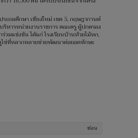
ษากว่า 16,500 คน ได้รับประโยชน์จากโครง
าประถมศึกษา เชียงใหม่ เขต 5, กฤษฎากานต์
ผู้บริหารหน่วยงานราชการ คณะครู ผู้ปกครอง
ร่วมแข่งขัน ได้แก่ โรงเรียนบ้านห้วยไม้หก,
มนูไข่ที่หลากหลายช่วยพัฒนาต่อยอดทักษะ