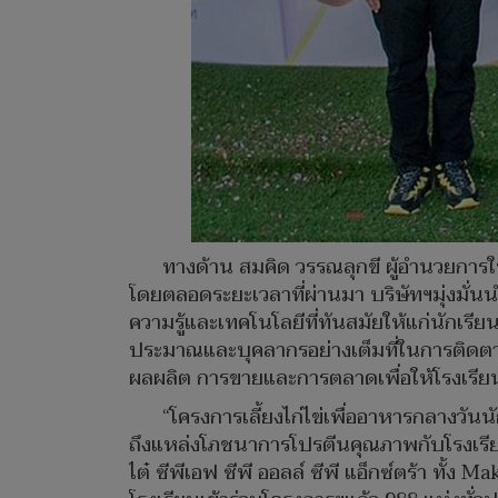
ทางด้าน สมคิด วรรณลุกขี ผู้อำนวยการใหญ
โดยตลอดระยะเวลาที่ผ่านมา บริษัทฯมุ่งม
ความรู้และเทคโนโลยีที่ทันสมัยให้แก่นักเร
ประมาณและบุคลากรอย่างเต็มที่ในการติดตาม 
ผลผลิต การขายและการตลาดเพื่อให้โรงเรียนสา
“โครงการเลี้ยงไก่ไข่เพื่ออาหารกลางวันน
ถึงแหล่งโภชนาการโปรตีนคุณภาพกับโรงเรียนใ
ไต๋ ซีพีเอฟ ซีพี ออลล์ ซีพี แอ็กซ์ตร้า ทั้ง