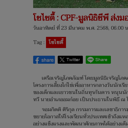
โซไซตี้ : CPF-มูลนิธิซีพี ส่ง
วันอาทิตย์ ที่ 23 มีนาคม พ.ศ. 2568, 06.00 น
Tag :
โซไซตี้
เครือเจริญโภคภัณฑ์ โดยมูลนิธิเจริญโภ
โครงการเลี้ยงไก่ไข่เพื่ออาหารกลางวันนัก
ของเด็กและเยาวชนในถิ่นทุรกันดาร หนุนนักเ
ทวี นายอำเภออมก๋อย เป็นประธานในพิธี ณ โ
จอมกิตติ ศิริกุล กรรมการและเลขาธิการมู
ขยายโอกาสให้โรงเรียนทั่วประเทศเข้าถึงแห
อย่างแข็งแรงและพัฒนาศักยภาพได้อย่างเต็มท