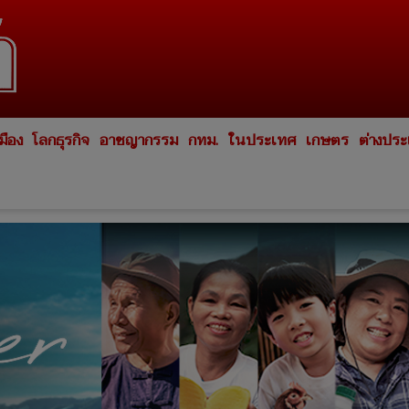
มือง
โลกธุรกิจ
อาชญากรรม
กทม.
ในประเทศ
เกษตร
ต่างปร