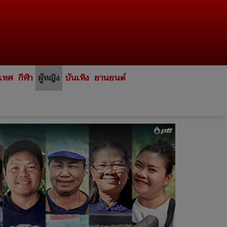
ะเทศ
กีฬา
ผู้หญิง
บันเทิง
ยานยนต์