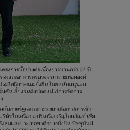
งโครงการนี้อย่างต่อเนื่องยาวนานกว่า 37 ปี
าหกรรมและอาหารครบวงจรมาถ่ายทอดองค์
มีประสิทธิภาพและยั่งยืน โดยสนับสนุนงบ
ิ่มต้นเลี้ยงจนถึงปลดแม่ไก่การจัดการ
อง
ลังร่วมกับภาครัฐและเอกชนขยายโอกาสการเข้า
ิษัทในเครือฯ อาทิ เครือเจริญโภคภัณฑ์ เจีย
่สังคมและประเทศชาติอย่างยั่งยืน ปัจจุบันมี