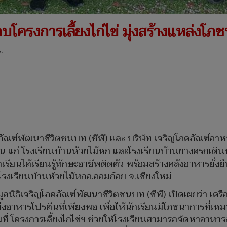
มอบโครงการเลี้ยงไก่ไข่ มุ่งสร้างแหล่งโภ
.
คภัณฑ์พัฒนาชีวิตชนบท (ซีพี) และ บริษัท เจริญโภคภัณฑ์อา
เรียน แก่ โรงเรียนบ้านห้วยไม้หก และโรงเรียนบ้านยางครกเ
รียนได้เรียนรู้ทักษะอาชีพติดตัว พร้อมสร้างคลังอาหารยั่
รงเรียนบ้านห้วยไม้หกอ.ออมก๋อย จ.เชียงใหม่
ลนิธิเจริญโภคภัณฑ์พัฒนาชีวิตชนบท (ซีพี) เปิดเผยว่า เครือเ
ล่งอาหารโปรตีนที่เพียงพอ เพื่อให้นักเรียนมีโภชนาการที่
ี่ โครงการเลี้ยงไก่ไข่ฯ ช่วยให้โรงเรียนสามารถจัดหาอาหาร