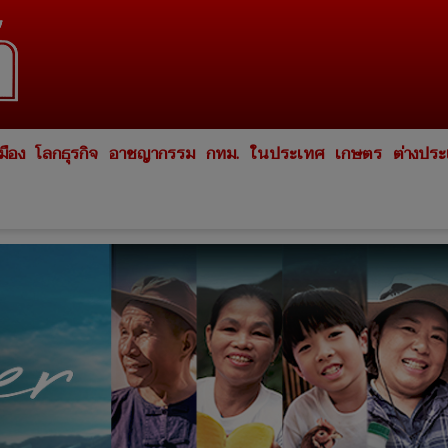
มือง
โลกธุรกิจ
อาชญากรรม
กทม.
ในประเทศ
เกษตร
ต่างปร