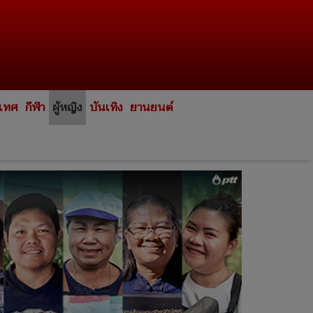
ะเทศ
กีฬา
ผู้หญิง
บันเทิง
ยานยนต์