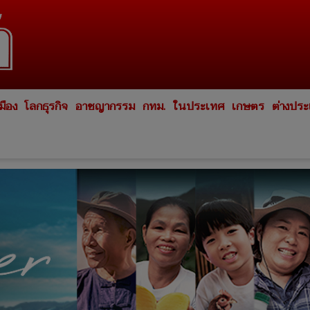
มือง
โลกธุรกิจ
อาชญากรรม
กทม.
ในประเทศ
เกษตร
ต่างปร