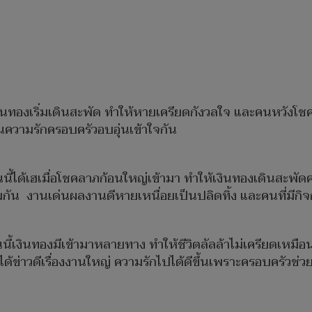
งินทองเริ่มเดินสะพัด​ ทำให้หายเครียดกังวลใจ และคนหวัง
านความรักครอบครัวอบอุ่นเข้าใจกัน
นี้ได้เฮเมื่อโชคลาภ​ก้อน​ใหญ่​เข้ามา​ ทำให้​เงินทอง​เดินสะพ
กัน งานเด่นผลงานดีหายเหนื่อยเป็นปลิดทิ้ง และคนที่มีกิจ
ี้เงินทองมีเข้ามา​หลาย​ทาง​ ทำให้ชีวิตลัลล้าไม่เครียดเหม
ด้ข่าวดีเรื่องงานใหญ่ ความรักไปได้ดีขึ้นเพราะครอบครัวช่