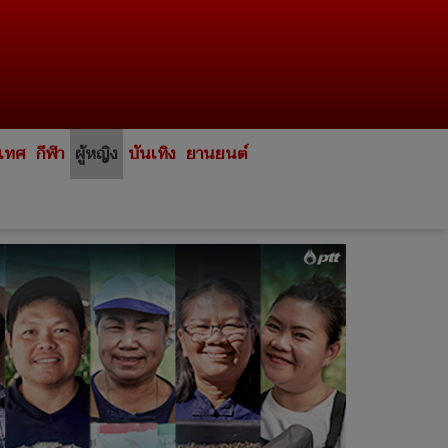
ะเทศ
กีฬา
ผู้หญิง
บันเทิง
ยานยนต์