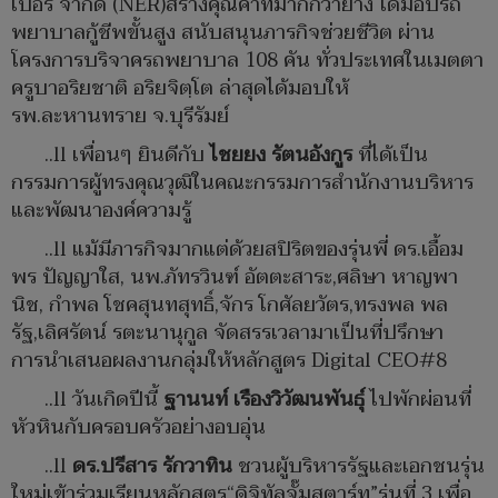
เบอร์ จำกัด (NER)สร้างคุณค่าที่มากกว่ายาง ได้มอบรถ
พยาบาลกู้ชีพขั้นสูง สนับสนุนภารกิจช่วยชีวิต ผ่าน
โครงการบริจาครถพยาบาล 108 คัน ทั่วประเทศในเมตตา
ครูบาอริยชาติ อริยจิตฺโต ล่าสุดได้มอบให้
รพ.ละหานทราย จ.บุรีรัมย์
..ll เพื่อนๆ ยินดีกับ
ไชยยง รัตนอังกูร
ที่ได้เป็น
กรรมการผู้ทรงคุณวุฒิในคณะกรรมการสำนักงานบริหาร
และพัฒนาองค์ความรู้
..ll แม้มีภารกิจมากแต่ด้วยสปิริตของรุ่นพี่ ดร.เอื้อม
พร ปัญญาใส, นพ.ภัทรวินฑ์ อัตตะสาระ,ศลิษา หาญพา
นิช, กำพล โชคสุนทสุทธิ์,จักร โกศัลยวัตร,ทรงพล พล
รัฐ,เลิศรัตน์ รตะนานุกูล จัดสรรเวลามาเป็นที่ปรึกษา
การนำเสนอผลงานกลุ่มให้หลักสูตร Digital CEO#8
..ll วันเกิดปีนี้
ฐานนท์
เรืองวิวัฒนพันธุ์
ไปพักผ่อนที่
หัวหินกับครอบครัวอย่างอบอุ่น
..ll
ดร.ปรีสาร รักวาทิน
ชวนผู้บริหารรัฐและเอกชนรุ่น
ใหม่เข้าร่วมเรียนหลักสูตร“ดิจิทัลจั๊มสตาร์ท”รุ่นที่ 3 เพื่อ