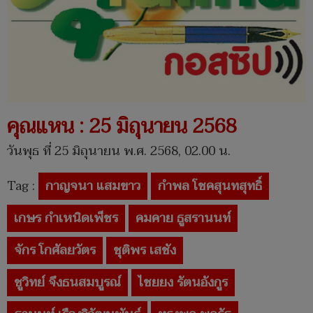
คุณแหน : 25 มิถุนายน 2568
วันพุธ ที่ 25 มิถุนายน พ.ศ. 2568, 02.00 น.
Tag :
กาญจนา แสมขาว
กำพล โชคสุนทสุทธิ์
เกษร กำเหนิดเพ็ชร
คมคาย ธูสรานนท์
จักร โกศัลยวัตร
ชุติพร เสชัง
ชูวิทย์ จึงธนสมบูรณ์
ไชยยง รัตนอังกูร