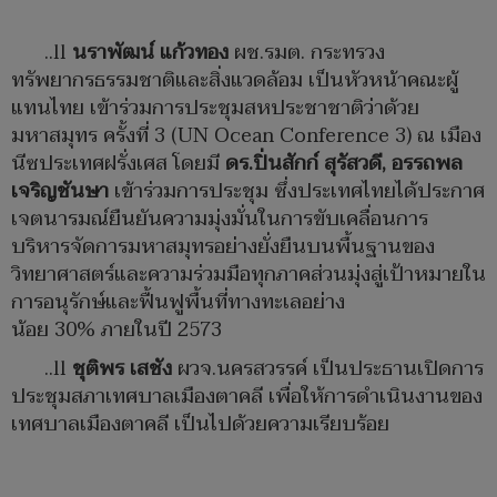
..ll
นราพัฒน์ แก้วทอง
ผช.รมต. กระทรวง
ทรัพยากรธรรมชาติและสิ่งแวดล้อม เป็นหัวหน้าคณะผู้
แทนไทย เข้าร่วมการประชุมสหประชาชาติว่าด้วย
มหาสมุทร ครั้งที่ 3 (UN Ocean Conference 3) ณ เมือง
นีซประเทศฝรั่งเศส โดยมี
ดร.ปิ่นสักก์ สุรัสวดี,
อรรถพล
เจริญชันษา
เข้าร่วมการประชุม ซึ่งประเทศไทยได้ประกาศ
เจตนารมณ์ยืนยันความมุ่งมั่นในการขับเคลื่อนการ
บริหารจัดการมหาสมุทรอย่างยั่งยืนบนพื้นฐานของ
วิทยาศาสตร์และความร่วมมือทุกภาคส่วนมุ่งสู่เป้าหมายใน
การอนุรักษ์และฟื้นฟูพื้นที่ทางทะเลอย่าง
น้อย 30% ภายในปี 2573
..ll
ชุติพร เสชัง
ผวจ.นครสวรรค์ เป็นประธานเปิดการ
ประชุมสภาเทศบาลเมืองตาคลี เพื่อให้การดำเนินงานของ
เทศบาลเมืองตาคลี เป็นไปด้วยความเรียบร้อย