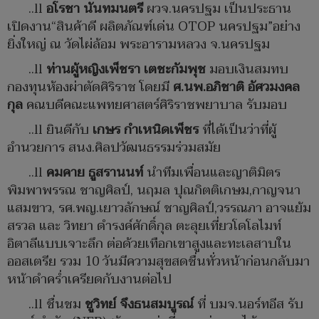
..ll
อโรชา นันทมนตรี
ผวจ.นครปฐม เป็นประธาน
เปิดงาน“สินค้าดี ผลิตภัณฑ์เด่น OTOP นครปฐม”อย่าง
ยิ่งใหญ่ ณ วัดไผ่ล้อม พระอารามหลวง จ.นครปฐม
..ll
ท่านผู้หญิงเพ็ชรา เตชะกัมพุช
มอบเงินสมทบ
กองทุนห้องผ่าตัดศิริราช โดยมี
ศ.นพ.อภิชาติ
อัศวมงคล
กุล
คณบดีคณะแพทยศาสตร์ศิริราชพยาบาล รับมอบ
..ll ยินดีกับ
เกษร กำเหนิดเพ็ชร
ที่ได้เป็นว่าที่ผู้
อำนวยการ สนง.ศิลปวัฒนธรรมร่วมสมัย
..ll
คมคาย ธูสรานนท์
นำทีมเพื่อนและญาติมิตร
พิมพาพรรณ ชาญศิลป์, นฤมล ปุณกิตติเกษม,กาญจนา
แสมขาว, รศ.พญ.เยาวลักษณ์ ชาญศิลป์,วรรณภา อาจแย้ม
สรวล และ วิทยา ดำรงค์ศักดิ์กุล ตะลุยเที่ยวโดโลไมท์
อิตาลีแบบเจาะลึก ต่อด้วยเทือกเขาสูงและทะเลสาบใน
ออสเตรีย รวม 10 วันมีความสุขสดชื่นทั่วหน้าก่อนกลับมา
หน้าดำคร่ำเครียดกับงานต่อไป
..ll ชื่นชม
ชูวิทย์
จึงธนสมบูรณ์
ที่ บมจ.นอร์ทอีส รับ