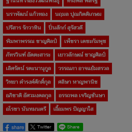
ฐานนท์ เรืองวิวัฒนพันธุ์
ทรงพล พลรัฐ
นราพัฒน์ แก้วทอง
นฤมล ปุณกิตติเกษม
ปรีสาร รักวาทิน
ปิ่นสักก์ สุรัสวดี
พิมพาพรรณ ชาญศิลป์
เพ็ชรา เตชะกัมพุช
ภัทรวินฑ์ อัตตะสาระ
เยาวลักษณ์ ชาญศิลป์
เลิศรัตน์ รตะนานุกูล
วรรณภา อาจแย้มสรวล
วิทยา ดำรงค์ศักดิ์กุล
ศลิษา หาญพานิช
อภิชาติ อัศวมงคลกุล
อรรถพล เจริญชันษา
อโรชา นันทมนตรี
เอื้อมพร ปัญญาใส