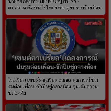
นายกฯ กลับทำเนียบฯ เชิญ ผบ.ตร.-
ผบช.ก.หารือบนตึกไทยฯ คาดคุยปราบปืนเถื่อน
โรงเรียน เซนต์คาเบรียล ออกแถลงการณ์ ปม
รุมต่อยเพื่อน-ชักปืนขู่กลางห้อง คุมเข้มความ
ปลอดภัย