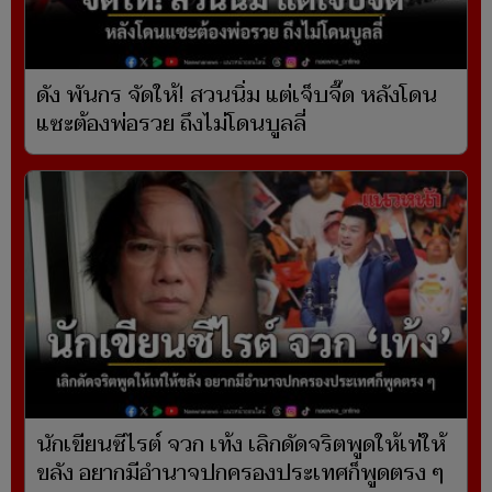
ดัง พันกร จัดให้! สวนนิ่ม แต่เจ็บจี๊ด หลังโดน
แซะต้องพ่อรวย ถึงไม่โดนบูลลี่
นักเขียนซีไรต์ จวก เท้ง เลิกดัดจริตพูดให้เท่ให้
ขลัง อยากมีอำนาจปกครองประเทศก็พูดตรง ๆ