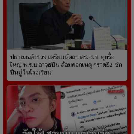
ปธ.กมธ.ตำรวจ เตรียมนัดถก ตร.-มท. คุยรื้อ
ใหญ่ พ.ร.บ.อาวุธปืน ล้อมคอกเหตุ กราดยิง-ชัก
ปืนขู่ ในโรงเรียน