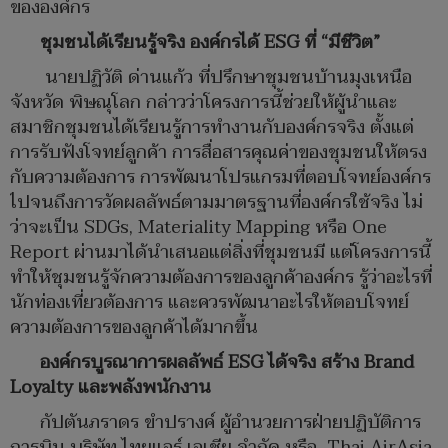
ขององค์กร
ชุมชนได้เรียนรู้จริง องค์กรได้
ESG ที่ “มีชีวิต”
นายปฏิวัติ ด่านแก้ว ที่ปรึกษาชุมชนบ้านมุงเหนือ
จังหวัด พิษณุโลก กล่าวว่าโครงการนี้ช่วยให้ผู้นำและ
สมาชิกชุมชนได้เรียนรู้การทำงานกับองค์กรจริง ตั้งแต่
การรับฟังโจทย์ลูกค้า การสื่อสารคุณค่าของชุมชนให้ตรง
กับความต้องการ การพัฒนาโปรแกรมที่ตอบโจทย์องค์กร
ไปจนถึงการวัดผลลัพธ์ตามมาตรฐานที่องค์กรใช้จริง ไม่
ว่าจะเป็น SDGs, Materiality Mapping หรือ One
Report ผ่านมาได้นำเสนอแต่สิ่งที่ชุมชนมี แต่โครงการนี้
ทำให้ชุมชนรู้จักความต้องการของลูกค้าองค์กร รู้ว่าอะไรที่
นักท่องเที่ยวต้องการ และควรพัฒนาอะไรให้ตอบโจทย์
ความต้องการของลูกค้าได้มากขึ้น
องค์กรบูรณาการผลลัพธ์
ESG ได้จริง สร้าง Brand
Loyalty และพลังพนักงาน
กัปตันภราดร ขำปรางค์ ผู้อำนวยการฝ่ายปฏิบัติการ
การบิน บริษัท ไทยแอร์ เอเชีย จำกัด หรือ Thai AirAsia