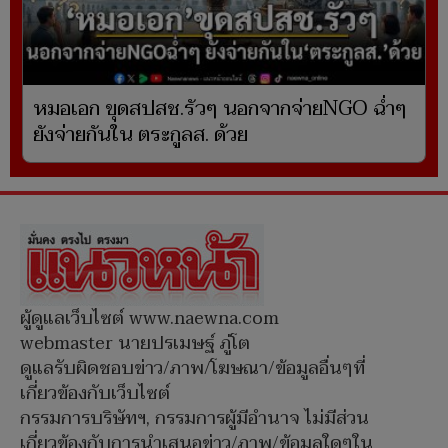
หมอเอก ขุดสปสช.รัวๆ นอกจากจ่ายNGO ฉ่ำๆ
ยังจ่ายกันใน ตระกูลส. ด้วย
ผู้ดูแลเว็บไซต์ www.naewna.com
webmaster นายปรเมษฐ์ ภู่โต
ดูแลรับผิดชอบข่าว/ภาพ/โฆษณา/ข้อมูลอื่นๆที่
เกี่ยวข้องกับเว็บไซต์
กรรมการบริษัทฯ, กรรมการผู้มีอำนาจ ไม่มีส่วน
เกี่ยวข้องกับการนำเสนอข่าว/ภาพ/ข้อมูลใดๆใน