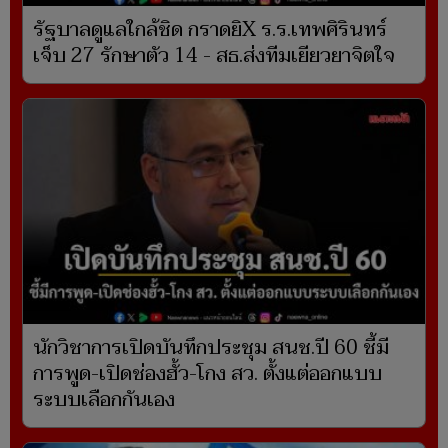
รัฐบาลดูแลใกล้ชิด กราดยิX ร.ร.เทพศิรินทร์
เจ็บ 27 รักษาตัว 14 - สธ.ส่งทีมเยียวยาจิตใจ
นักวิชาการเปิดบันทึกประชุม สนช.ปี 60 ชี้มี
การพูด-เปิดช่องฮั้ว-โกง สว. ตั้งแต่ออกแบบ
ระบบเลือกกันเอง