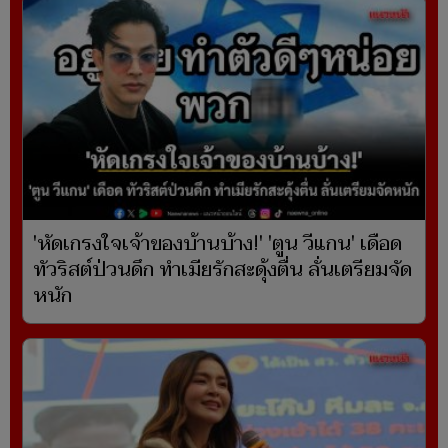
'หัดเกรงใจเจ้าของบ้านบ้าง!' 'ตูน วีแกน' เดือด
ทัวริสต์ป่วนดึก ทำเมียรักสะดุ้งตื่น ลั่นเตรียมจัด
หนัก