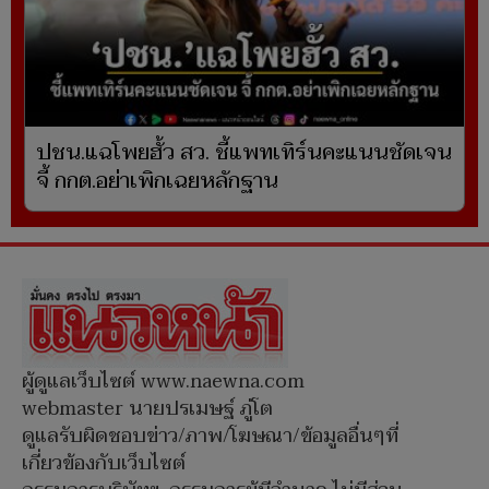
ปชน.แฉโพยฮั้ว สว. ชี้แพทเทิร์นคะแนนชัดเจน
จี้ กกต.อย่าเพิกเฉยหลักฐาน
ผู้ดูแลเว็บไซต์ www.naewna.com
webmaster นายปรเมษฐ์ ภู่โต
ดูแลรับผิดชอบข่าว/ภาพ/โฆษณา/ข้อมูลอื่นๆที่
เกี่ยวข้องกับเว็บไซต์