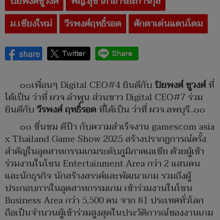
ปิยพงศ์ชูวงศ์
พญ.สุชาภาอารยะการกุล
ม.เชียงใหม่
วีรพงศ์ฤทธิ์รอด
ศักดาเด่นแดนโดม
๐๐เพื่อนๆ Digital CEO#4 ยินดีกับ
ปิยพงศ์ ชูวงศ์
ที่
ได้เป็น ว่าที่ ผวจ.ลำพูน ส่วนชาว Digital CEO#7 ร่วม
ยินดีกับ
วีรพงศ์ ฤทธิ์รอด
ที่ได้เป็น ว่าที่ ผวจ.ลพบุรี..๐๐
๐๐ ชื่นชม ดีป้า กับความสำเร็จงาน gamescom asia
x Thailand Game Show 2025 สร้างปรากฏการณ์ครั้ง
สำคัญในอุตสาหกรรมเกมระดับภูมิภาคเอเชีย ด้วยผู้เข้า
ร่วมงานในโซน Entertainment Area กว่า 2 แสนคน
และนักธุรกิจ นักสร้างสรรค์และพัฒนาเกม รวมถึงผู้
ประกอบการในอุตสาหกรรมเกม เข้าร่วมงานในโซน
Business Area กว่า 5,500 คน จาก 81 ประเทศทั่วโลก
ถือเป็นจำนวนผู้เข้าร่วมสูงสุดในประวัติการณ์ของงานเกม