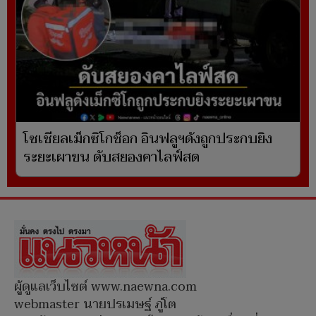
โซเชียลเม็กซิโกช็อก อินฟลูฯดังถูกประกบยิง
ระยะเผาขน ดับสยองคาไลฟ์สด
ผู้ดูแลเว็บไซต์ www.naewna.com
webmaster นายปรเมษฐ์ ภู่โต