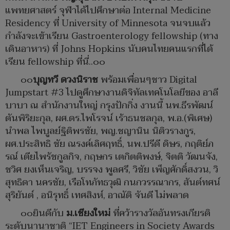
แพทยศาสตร์ จุฬาได้ไปศึกษาต่อ Internal Medicine
Residency ที่ University of Minnesota จนจบแล้ว
กำลังจะเข้าเรียน Gastroenterology fellowship (ทาง
เดินอาหาร) ที่ Johns Hopkins นับคนไทยคนแรกที่ได้
เรียน fellowship ที่นี่..๐๐
๐๐
บุญทวี ดวงนิราช
พร้อมเพื่อนๆชาว Digital
Jumpstart #3 ไปดูศึกษางานดิจิทัลเทคโนโลยีของ อาลี
บาบา ณ สำนักงานใหญ่ กรุงปักกิ่ง งานนี้ นพ.ธีรพัฒน์
ตันพิริยะกุล, ผศ.ดร.ไพโรจน์ เร้าธนชลกุล, พ.อ.(พิเศษ)
นำพล ไพบูลย์ฐิติพรชัย, พญ.ชญานิน นิติวรางกูร,
ผศ.ประสิทธิ ชัย ณรงค์เลิศฤทธิ์, นพ.ปรีดี ดิษร, กฤติย์ภ
รณ์ เตียไพรัชกูลกิจ, กฤษกร เตกิตติพงษ์, จิตติ วัฒนจัง,
ชวิศ ยงเห็นเจริญ, บรรจง พูลศรี, วิชัย เพ็ญศักดิ์สงวน, วิ
สุทธิดา นครชัย, เรือโทภัทธวุฒิ กนกวรรณากร, สันต์ทศน์
สุริยันต์ , อนิรุทธิ์ เทศสิงห์, อาณัติ จันดี ไม่พลาด
๐๐ยินดีกับ
ม.เชียงใหม่
ที่คว้ารางวัลอันทรงเกียรติ
ระดับนานาชาติ “IET Engineers in Society Awards