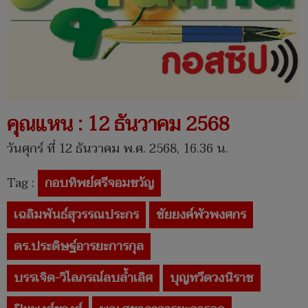
คุณแหน : 12 ธันวาคม 2568
วันศุกร์ ที่ 12 ธันวาคม พ.ศ. 2568, 16.36 น.
Tag :
กอบทิพย์ศรีจอมขวัญ
เฉลิมพันธ์สุวรรณประกร
ชัยยงค์พัวพงศกร
ดร.ประดิษฐ์อารยะการกุล
บรรเจิด-วิไลภรณ์ลบล้ำเลิศ
บุญทวีดวงนิราช