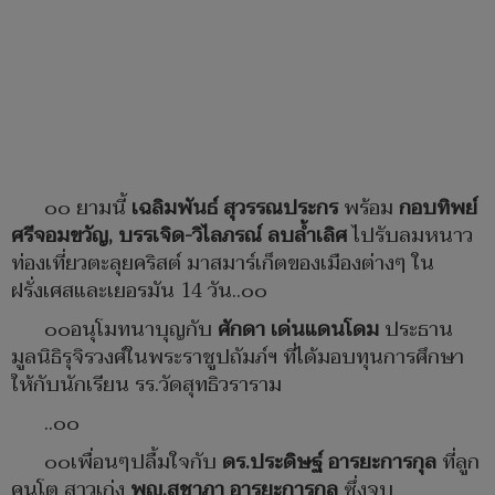
๐๐ ยามนี้
เฉลิมพันธ์ สุวรรณประกร
พร้อม
กอบทิพย์
ศรีจอมขวัญ, บรรเจิด-วิไลภรณ์ ลบล้ำเลิศ
ไปรับลมหนาว
ท่องเที่ยวตะลุยคริสต์ มาสมาร์เก็ตของเมืองต่างๆ ใน
ฝรั่งเศสและเยอรมัน 14 วัน..๐๐
๐๐อนุโมทนาบุญกับ
ศักดา เด่นแดนโดม
ประธาน
มูลนิธิรุจิรวงศ์ในพระราชูปถัมภ์ฯ ที่ได้มอบทุนการศึกษา
ให้กับนักเรียน รร.วัดสุทธิวราราม
..๐๐
๐๐เพื่อนๆปลื้มใจกับ
ดร.ประดิษฐ์ อารยะการกุล
ที่ลูก
คนโต สาวเก่ง
พญ.สุชาภา อารยะการกุล
ซึ่งจบ