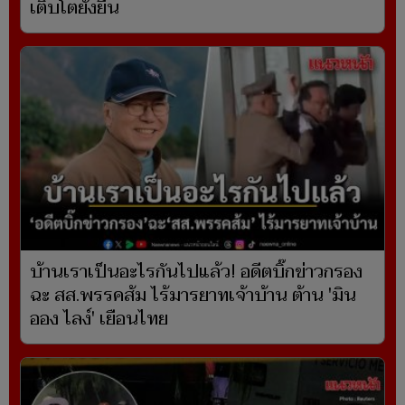
เติบโตยั่งยืน
บ้านเราเป็นอะไรกันไปแล้ว! อดีตบิ๊กข่าวกรอง
ฉะ สส.พรรคส้ม ไร้มารยาทเจ้าบ้าน ต้าน 'มิน
ออง ไลง์' เยือนไทย