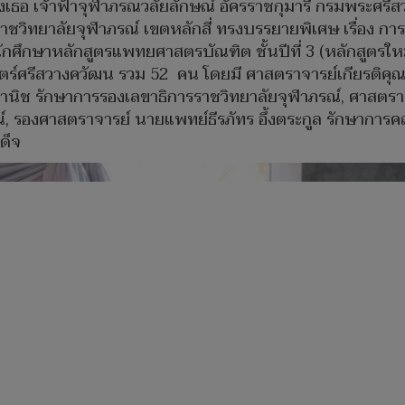
เธอ เจ้าฟ้าจุฬาภรณวลัยลักษณ์ อัครราชกุมารี กรมพระศรีส
วิทยาลัยจุฬาภรณ์ เขตหลักสี่ ทรงบรรยายพิเศษ เรื่อง การ
ึกษาหลักสูตรแพทยศาสตรบัณฑิต ชั้นปีที่ 3 (หลักสูตรใหม่ พ
ศรีสวางควัฒน รวม 52 คน โดยมี ศาสตราจารย์เกียรติคุณ
พานิช รักษาการรองเลขาธิการราชวิทยาลัยจุฬาภรณ์, ศาสตร
ณ์, รองศาสตราจารย์ นายแพทย์ธีรภัทร อึ้งตระกูล รักษาก
ด็จ