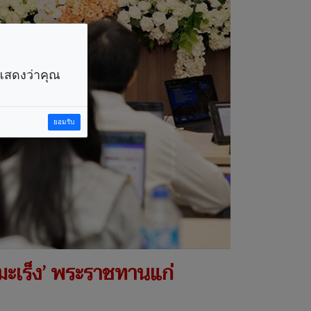
ราแสดงว่าคุณ
ยอมรับ
มะเร็ง’ พระราชทานแก่