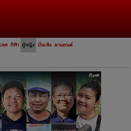
ะเทศ
กีฬา
ผู้หญิง
บันเทิง
ยานยนต์