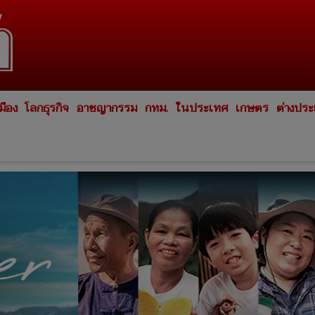
มือง
โลกธุรกิจ
อาชญากรรม
กทม.
ในประเทศ
เกษตร
ต่างปร